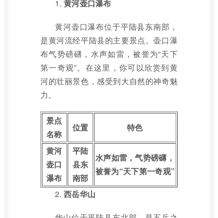
1.
黄河壶口瀑布
黄河壶口瀑布位于平陆县东南部，
是黄河流经平陆县的主要景点。壶口瀑
布气势磅礴，水声如雷，被誉为“天下
第一奇观”。在这里，你可以欣赏到黄
河的壮丽景色，感受到大自然的神奇魅
力。
景点
位置
特色
名称
黄河
平陆
水声如雷，气势磅礴，
壶口
县东
被誉为“天下第一奇观”
瀑布
南部
2.
西岳华山
华山位于平陆县东北部，是五岳之