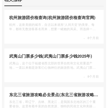
杭州旅游团价格查询(杭州旅游团价格查询官网)
杭州，这座美丽的城市，自古以来就有“人间天堂”的美誉。每
年，都有无数游客慕名而来，想要一睹她的风采。而选择一个
合适的旅 ...
·
8个月前
武夷山门票多少钱(武夷山门票多少钱2025年)
武夷山，这个位于福建省西北部的世界自然和文化双重遗产
地，一直以来都是游客们心驰神往的旅游胜地。武夷山门票多
少钱呢？本 ...
·
8个月前
东北三省旅游攻略必去景点(东北三省旅游攻略必去景点视频介绍)
东北三省，即辽宁、吉林、黑龙江，是我国东北地区的三个重
要省份。这里有着丰富的自然资源、独特的民俗文化和美丽的