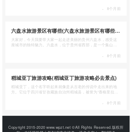
自然风光 ...
·
8个月前
六盘水旅游景区有哪些(六盘水旅游景区有哪些景点值得去)
大家好，今天我要带大家一起走进美丽的贵州六盘水，感受这
座城市的独特魅力。六盘水，位于贵州省西部，是一个集山水
风光、民 ...
·
8个月前
稻城亚丁旅游攻略(稻城亚丁旅游攻略必去景点)
稻城亚丁，这个名字听起来就像是从古老的传说中走出来的地
方。它位于四川省甘孜藏族自治州稻城县，被誉为“香格里拉的
圣地”， ...
·
8个月前
Copyright 2015-2020 www.wpzt.net ©All Rights Reserved.版权所