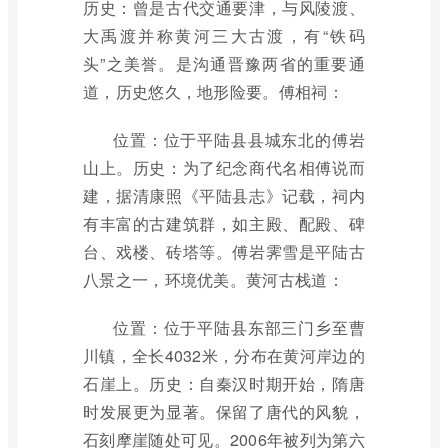
历史：曾是古代交通要津，与风陵渡、
大禹渡并称黄河三大古渡，有“铁码
头”之美誉。是沟通晋豫两省的重要通
道，历史悠久，地形险要。傅相祠：
位置：位于平陆县县城东北的傅岩
山上。历史：为了纪念商代名相傅说而
建，据清康照《平陆县志》记载，祠内
有丰富的古建筑群，如主殿、配殿、碑
台、戏楼、砖塔等。傅岩霁雪是平陆古
八景之一，环境优美。黄河古栈道：
位置：位于平陆县东部三门乡至曹
川镇，全长4032米，分布在黄河岸边的
石崖上。历史：自秦汉时期开始，隋唐
时发展更为显著。保留了唐代的风貌，
石刻摩崖随处可见。2006年被列为第六