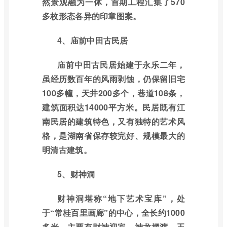
然景观融为一体，首期工程汇集了570
多枚形态各异的印章图案。
4、庙前中田古民居
庙前中田古民居始建于永乐二年，
虽经历数百年的风雨剥蚀，仍保留旧宅
100多幢，天井200多个，巷道108条，
建筑面积达14000平方米。民居既有江
南民居的建筑特色，又有独特的艺术风
格，是湖南省保存较完好、规模最大的
明清古建筑。
5、财神洞
财神洞堪称“地下艺术宝库”，处
于“常桂百里画廊”的中心，全长约1000
多米，主要有财神迎宾、神龙摆渡、玉