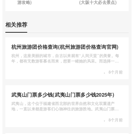
游攻略)
(大阪十大必去景点)
相关推荐
杭州旅游团价格查询(杭州旅游团价格查询官网)
杭州，这座美丽的城市，自古以来就有“人间天堂”的美誉。每
年，都有无数游客慕名而来，想要一睹她的风采。而选择一个
合适的旅 ...
·
8个月前
武夷山门票多少钱(武夷山门票多少钱2025年)
武夷山，这个位于福建省西北部的世界自然和文化双重遗产
地，一直以来都是游客们心驰神往的旅游胜地。武夷山门票多
少钱呢？本 ...
·
8个月前