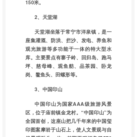
150米。
2、天堂湖
天堂湖坐落于常宁市洋泉镇，是一
座集灌溉、防洪、拦沙、发电、养鱼和
观光旅游等多功能于一体的特大型水
库。主要景点有寨子岭、回归岛、跑马
坪、慈母峰、观鱼舫、品茶园、卧龙
岗、鳌鱼头、田螺形等。
3、中国印山
中国印山为国家AAA级旅游风景
区，位于庙前镇金龙村。“中国印山”为
全国首创，这座山把几千年来的中国玺
印图案摩岩于山石上，使人文景观与自