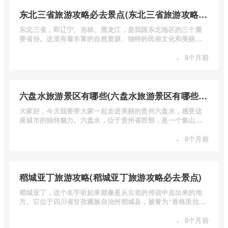
东北三省旅游攻略必去景点(东北三省旅游攻略必去景点视频介绍)
东北三省，即辽宁、吉林、黑龙江，是我国东北地区的三个重
要省份。这里有着丰富的自然资源、独特的民俗文化和美丽的
自然风光 ...
·
8个月前
六盘水旅游景区有哪些(六盘水旅游景区有哪些景点值得去)
大家好，今天我要带大家一起走进美丽的贵州六盘水，感受这
座城市的独特魅力。六盘水，位于贵州省西部，是一个集山水
风光、民 ...
·
8个月前
稻城亚丁旅游攻略(稻城亚丁旅游攻略必去景点)
稻城亚丁，这个名字听起来就像是从古老的传说中走出来的地
方。它位于四川省甘孜藏族自治州稻城县，被誉为“香格里拉的
圣地”， ...
·
8个月前