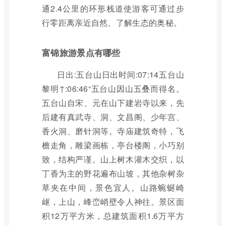
通2.4公里的环形栈道使游客可通过步
行零距离亲近自然、了解生态的奥秘。
富锦旅游景点有哪些
日出:五台山日出时间:07:14五台山
黎明↑:06:46“五台山因山五叠而得名。
五台山自宋、元在山下建岩寺以来，先
后建有真武寺、洞、文昌阁、少年宫、
香火洞、磨针洞等。寺庙建筑奇特，飞
檐走角，雕梁画栋，亭台楼阁，小巧别
致，结构严谨。山上树木灌木交织，以
丁香为主的野花遍布山坡，其他杂树杂
草夹在中间，景色宜人。山路蜿蜒崎
岖，上山，峰峦峭壁令人神往。景区面
积12万平方米，总建筑面积1.6万平方