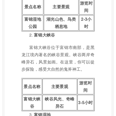
游览时
景点名称
主要景观
间
富锦湿地
湖光山色、鸟类
2-3小
公园
栖息地
时
2.
富锦大峡谷
富锦大峡谷位于富锦市南部，是黑
龙江境内著名的峡谷景观。峡谷两岸奇
峰异石，风景如画。在这里，你可以徒
步探险，感受大自然的鬼斧神工。
游览时
景点名称
主要景观
间
富锦大峡
峡谷风光、奇峰
3-5小时
谷
异石
3.
富锦湿地