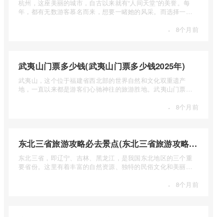
杭州，这座美丽的城市，自古以来就有“人间天堂”的美誉。每
年，都有无数游客慕名而来，想要一睹她的风采。而选择一个
合适的旅 ...
·
8个月前
武夷山门票多少钱(武夷山门票多少钱2025年)
武夷山，这个位于福建省西北部的世界自然和文化双重遗产
地，一直以来都是游客们心驰神往的旅游胜地。武夷山门票多
少钱呢？本 ...
·
8个月前
东北三省旅游攻略必去景点(东北三省旅游攻略必去景点视频介绍)
东北三省，即辽宁、吉林、黑龙江，是我国东北地区的三个重
要省份。这里有着丰富的自然资源、独特的民俗文化和美丽的
自然风光 ...
·
8个月前