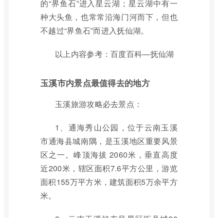
的“界鱼石”进入星云湖；星云湖中有一
种大头鱼，也常常沿海门河而下，但也
不越过“界鱼石”而进入抚仙湖。
以上内容参考：百度百科—抚仙湖
玉溪市内景点最值得去的地方
玉溪旅游攻略必去景点：
1、通海秀山公园，位于云南玉溪
市通海县城南隅，是玉溪地区重要风景
区之一。峰顶海拔 2060米，垂直高度
近200米，辖区面积7.6平方公里，游览
面积155万平方米，建筑面积5万余平方
米。