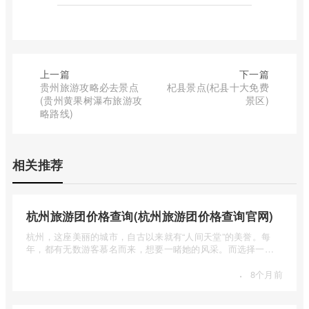
上一篇
下一篇
贵州旅游攻略必去景点
杞县景点(杞县十大免费
(贵州黄果树瀑布旅游攻
景区)
略路线)
相关推荐
杭州旅游团价格查询(杭州旅游团价格查询官网)
杭州，这座美丽的城市，自古以来就有“人间天堂”的美誉。每
年，都有无数游客慕名而来，想要一睹她的风采。而选择一个
合适的旅 ...
·
8个月前