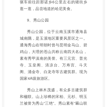
驱车前往距那诺乡6公里左右的猪街乡
逛一逛，品尝地道的哈尼美食。
9、秀山公园
秀山公园，位于云南玉溪市通海县
城南隅，是玉溪地区重要风景区之一。
通海秀山在明朝时曾与昆明金马山、碧
鸡山，大理的苍山共称云南四大名山，
素有秀甲滇南的美誉。有三元宫、普光
寺、玉皇阁、清凉台、万寿宫、斗天
阁、涌金寺、白龙寺等古建筑群。现为
国家4A级旅游区。
秀山上林木茂盛，有众多古建筑群
和楹联。山上珍稀的宋柏、元杉、明玉
兰被誉为秀山“三绝”。秀山素有“匾山联