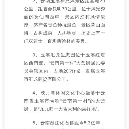
2、云南玉溪禄充风景区距县城20
公里，距省会昆明70公里，位于风光秀
丽的抚仙湖西岸，景区内渔村风情浓
厚，盛产名贵鱼种抗浪鱼，景区背山面
海，古树成荫，人杰地灵，历史上有一
门双进士，百步两翰林的美誉。
3、玉溪汇龙生态园位于玉溪红塔
区西南部、“云南第一村”大营街居民委
员会辖区内，占地20万m2，隶属玉溪
市汇龙商贸有限公司。
4、映月潭休闲文化中心坐落于云
南省玉溪市号称“云南第一村”的大营
街，是“九九归一大吉大利的吉祥地”。
5、云南澄江化石群距今5.3亿年，