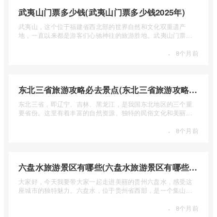
武夷山门票多少钱(武夷山门票多少钱2025年)
武夷山，这个位于福建省西北部的世界自然和文化双重遗产
地，一直以来都是游客们心驰神往的旅游胜地。武夷山门票多
少钱呢？本 ...
·
8个月前
东北三省旅游攻略必去景点(东北三省旅游攻略必去景点视频介绍)
东北三省，即辽宁、吉林、黑龙江，是我国东北地区的三个重
要省份。这里有着丰富的自然资源、独特的民俗文化和美丽的
自然风光 ...
·
8个月前
六盘水旅游景区有哪些(六盘水旅游景区有哪些景点值得去)
大家好，今天我要带大家一起走进美丽的贵州六盘水，感受这
座城市的独特魅力。六盘水，位于贵州省西部，是一个集山水
风光、民 ...
·
8个月前