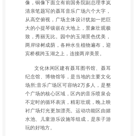
像，铜像下面立有前国务院副总理李岚
清亲笔题写的聂耳音乐广场六个大字，
从高空俯视，广场主体设计犹如一把巨
大的小提琴镶嵌在大地上，景象壮观极
致，秀丽无比。园中的玉湖景色优美，
两岸绿树成荫，各种水生植物遍布，迎
宾桥横跨玉湖之上，连接两岸美景。
文化休闲区建有聂耳图书馆、聂耳
纪念馆、博物馆等，是当地的主要文化
场所;音乐广场区可容纳2万多人，是整
个广场的核心区域，区内的音乐喷泉会
不定时的循环表演，精彩壮观，晚上映
衬广场灯光更加漂亮。运动功能区由嬉
水池、儿童游乐设施等组成，是亲子游
玩的好地方。