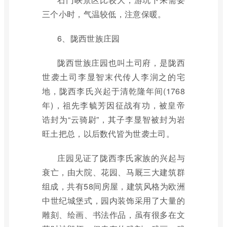
三个小时，气温较低，注意保暖。
6、陇西世族庄园
陇西世族庄园也叫土司府，是陇西
世袭土司李显智末代传人李润之的宅
地，陇西李氏兴起于清乾隆年间(1768
年)，祖先李毓芳因征战有功，被皇帝
诰封为“云骑尉”，其子李显智被封为岩
旺土把总，以后数代皆为世袭土司。
庄园见证了陇西李氏家族的兴起与
衰亡，由大院、花园、马厩三大建筑群
组成，共有58间房屋，建筑风格为欧洲
中世纪城堡式，园内装饰采用了大量的
雕刻、绘画、书法作品，虽有很多在文