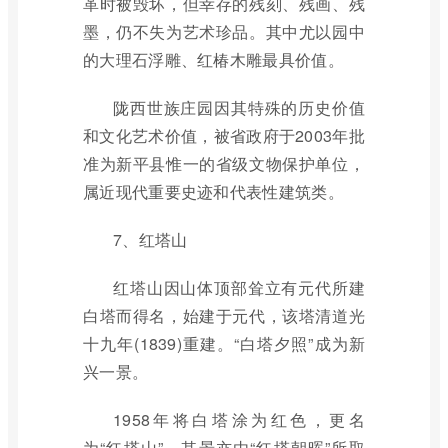
革时被毁坏，但幸存的残刻、残画、残
墨，仍不失为艺术珍品。其中尤以园中
的大理石浮雕、红椿木雕最具价值。
陇西世族庄园因其特殊的历史价值
和文化艺术价值，被省政府于2003年批
准为新平县惟一的省级文物保护单位，
属近现代重要史迹和代表性建筑类。
7、红塔山
红塔山因山体顶部耸立有元代所建
白塔而得名，始建于元代，该塔清道光
十九年(1839)重建。“白塔夕照”成为新
兴一景。
1958年将白塔涂为红色，更名
为“红塔山”，其景亦由“红塔朝晖”所取