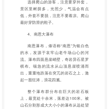
选择爬山的游客，注意要穿外套，
景区里树荫多，光照少，气温会有点
低，外套不要脱，注意不要着凉。爬山
最好穿防滑的鞋子。
4、南恩大瀑布
南恩瀑布，傣语称“南恩”为银白色
的水，发源于哀牢山老牛场山心的河
流。瀑布四面悬崖峭壁，奇岩异石星罗
棋布。喘急的流水从山顶悬崖喷涌而
出，重重地跌落在突兀的岩石之上，激
起一股狂涛，浪花四溅。
整个瀑布群分布在巨大的岩石板
上，最宽处十余米，落差达100米。被
山石分割形成大大小小的瀑布从远处望