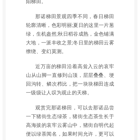
阳梯田。
那诺梯田景观四季不同，春日梯田
轮廓清晰，色彩明丽;夏日的这里一片葱
绿，生机盎然;秋日稻谷成熟，金色铺满
大地，一派丰收之景;冬日里的梯田云雾
缭绕、变幻莫测。
近万亩的梯田沿着高耸入云的哀牢
山从山脚一直修到山顶，层层叠叠、埂
回沟转、鳞次栉比，把一块块梯田连成
一级级让人叹为观止的天梯。
观赏完那诺梯田，可以去那诺品尝
一下猪街生态绿茶，猪街生态茶生长于
高海拔的哀牢云雾山中，猪街自明代起
便以绿茶闻名，如果时间允许，更可以