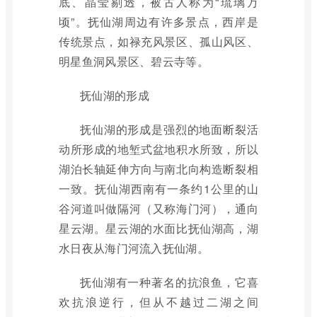
底、晶莹剔透，被古人称为“琉璃万
顷”。抚仙湖周边有许多景点，西岸是
传统景点，如禄充风景区、孤山风区、
明星鱼洞风景区、碧云寺等。
抚仙湖的形成
抚仙湖的形成是强烈的地面断裂活
动所形成的地堑式盆地积水所致，所以
湖泊长轴延伸方向与南北向构造断裂相
一致。抚仙湖西南有一条约1公里的山
谷河道叫做隔河（又称海门河），通向
星云湖。星云湖的水面比抚仙湖高，湖
水日夜从海门河流入抚仙湖。
抚仙湖有一种著名的抗浪鱼，它喜
欢抗浪逆行，但从不越过二湖之间