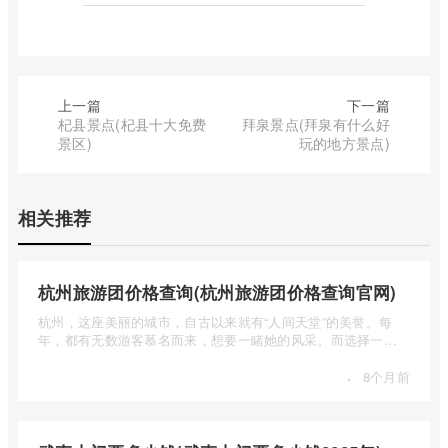
上一篇
下一篇
杞县景点(杞县十大免费
拜泉景点(拜泉有什么好
景区)
玩的地方景点)
相关推荐
杭州旅游团价格查询(杭州旅游团价格查询官网)
杭州，这座美丽的城市，自古以来就有“人间天堂”的美誉。每
年，都有无数游客慕名而来，想要一睹她的风采。而选择一个
合适的旅 ...
·
8个月前