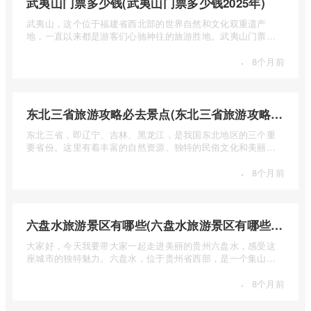
武夷山门票多少钱(武夷山门票多少钱2025年)
武夷山，这个位于福建省西北部的世界自然和文化双重遗产
地，一直以来都是游客们心驰神往的旅游胜地。武夷山门票多
少钱呢？本 ...
·
8个月前
东北三省旅游攻略必去景点(东北三省旅游攻略必去景点视频介绍)
东北三省，即辽宁、吉林、黑龙江，是我国东北地区的三个重
要省份。这里有着丰富的自然资源、独特的民俗文化和美丽的
自然风光 ...
·
8个月前
六盘水旅游景区有哪些(六盘水旅游景区有哪些景点值得去)
大家好，今天我要带大家一起走进美丽的贵州六盘水，感受这
座城市的独特魅力。六盘水，位于贵州省西部，是一个集山水
风光、民 ...
·
8个月前