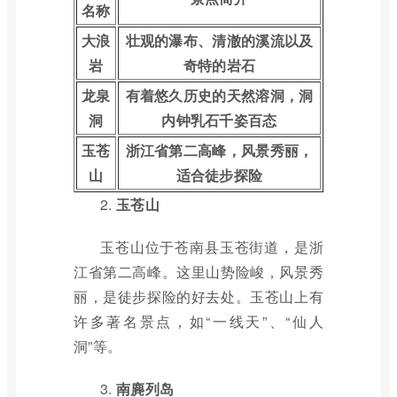
名称
大浪
壮观的瀑布、清澈的溪流以及
岩
奇特的岩石
龙泉
有着悠久历史的天然溶洞，洞
洞
内钟乳石千姿百态
玉苍
浙江省第二高峰，风景秀丽，
山
适合徒步探险
2.
玉苍山
玉苍山位于苍南县玉苍街道，是浙
江省第二高峰。这里山势险峻，风景秀
丽，是徒步探险的好去处。玉苍山上有
许多著名景点，如“一线天”、“仙人
洞”等。
3.
南麂列岛