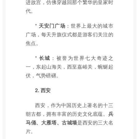
进故宫，仿佛穿越回那个繁华的皇家时
代。
*
天安门广场
：世界上最大的城市
广场，每天升旗仪式都是游客们关注的
焦点。
*
长城
：被誉为世界七大奇迹之
一，东起山海关，西至嘉峪关，蜿蜒起
伏，气势磅礴。
2. 西安
西安，作为中国历史上著名的十三
朝古都，拥有丰富的历史文化底蕴。
兵
马俑、大雁塔、古城墙
是西安的三大名
片。