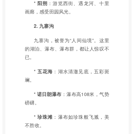
*
阳朔
：游览西街、遇龙河、十里
画廊，感受田园风光。
2. 九寨沟
九寨沟，被誉为“人间仙境”。这里
的湖泊、瀑布、瀑布群，都让人惊叹不
已。
*
五花海
：湖水清澈见底，五彩斑
斓。
*
诺日朗瀑布
：瀑布高108米，气势
磅礴。
*
珍珠滩
：瀑布如珍珠般飞溅，美
不胜收。