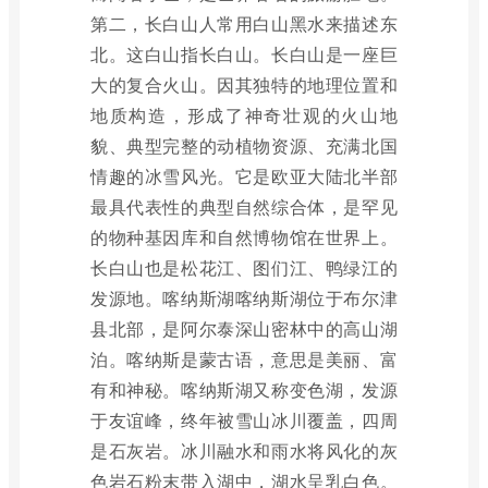
第二，长白山人常用白山黑水来描述东
北。这白山指长白山。长白山是一座巨
大的复合火山。因其独特的地理位置和
地质构造，形成了神奇壮观的火山地
貌、典型完整的动植物资源、充满北国
情趣的冰雪风光。它是欧亚大陆北半部
最具代表性的典型自然综合体，是罕见
的物种基因库和自然博物馆在世界上。
长白山也是松花江、图们江、鸭绿江的
发源地。喀纳斯湖喀纳斯湖位于布尔津
县北部，是阿尔泰深山密林中的高山湖
泊。喀纳斯是蒙古语，意思是美丽、富
有和神秘。喀纳斯湖又称变色湖，发源
于友谊峰，终年被雪山冰川覆盖，四周
是石灰岩。冰川融水和雨水将风化的灰
色岩石粉末带入湖中，湖水呈乳白色。