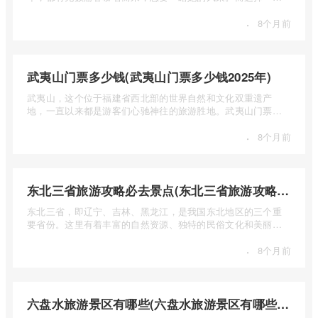
合适的旅 ...
·
8个月前
武夷山门票多少钱(武夷山门票多少钱2025年)
武夷山，这个位于福建省西北部的世界自然和文化双重遗产
地，一直以来都是游客们心驰神往的旅游胜地。武夷山门票多
少钱呢？本 ...
·
8个月前
东北三省旅游攻略必去景点(东北三省旅游攻略必去景点视频介绍)
东北三省，即辽宁、吉林、黑龙江，是我国东北地区的三个重
要省份。这里有着丰富的自然资源、独特的民俗文化和美丽的
自然风光 ...
·
8个月前
六盘水旅游景区有哪些(六盘水旅游景区有哪些景点值得去)