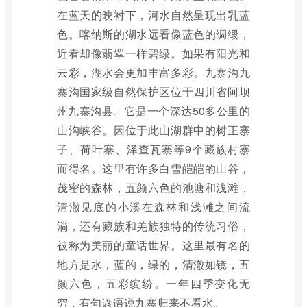
在蓝天的映衬下，河水自然呈现出乳蓝
色。喀纳斯的湖水远看像蓝色的绸缎，
近看却像翡翠一样碧绿。如果有阳光和
云彩，湖水会更加丰富多彩。九寨沟九
寨沟国家级自然保护区位于四川省阿坝
州九寨沟县。它是一个深达50多公里的
山沟峡谷。因位于此山湖群中的树正寨
子、荷叶寨、泽查瓦寨等9个藏族村寨
而得名。这里有许多白雪皑皑的山谷，
茂密的森林，五颜六色的池塘和浅滩，
清澈见底的小溪在森林和浅滩之间流
淌，还有藏族和羌族独特的传统习俗，
被称为美丽的童话世界。这里最有名的
地方是水，蓝的，绿的，清澈如镜，五
颜六色，五彩缤纷。一年四季变化无
穷，有句谚语说九寨归来不看水。