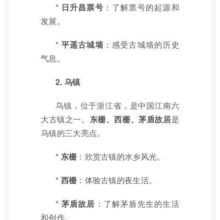
*
日升昌票号
：了解票号的起源和
发展。
*
平遥古城墙
：感受古城墙的历史
气息。
2. 乌镇
乌镇，位于浙江省，是中国江南六
大古镇之一。
东栅、西栅、茅盾故居
是
乌镇的三大亮点。
*
东栅
：欣赏古镇的水乡风光。
*
西栅
：体验古镇的夜生活。
*
茅盾故居
：了解茅盾先生的生活
和创作。