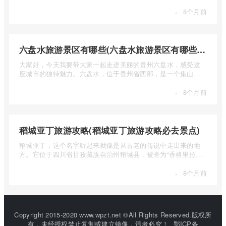
自然风光 ...
·
8个月前
六盘水旅游景区有哪些(六盘水旅游景区有哪些景点值得去)
大家好，今天我要带大家一起走进美丽的贵州六盘水，感受这
座城市的独特魅力。六盘水，位于贵州省西部，是一个集山水
风光、民 ...
·
8个月前
稻城亚丁旅游攻略(稻城亚丁旅游攻略必去景点)
稻城亚丁，这个名字听起来就像是从古老的传说中走出来的地
方。它位于四川省甘孜藏族自治州稻城县，被誉为“香格里拉的
圣地”， ...
·
8个月前
Copyright 2015-2020 www.wpzt.net ©All Rights Reserved.版权所
有，未经授权禁止复制或建立镜像，违者必究！
鄂ICP备