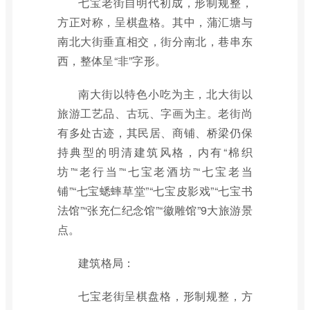
七宝老街自明代初成，形制规整，
方正对称，呈棋盘格。其中，蒲汇塘与
南北大街垂直相交，街分南北，巷串东
西，整体呈“非”字形。
南大街以特色小吃为主，北大街以
旅游工艺品、古玩、字画为主。老街尚
有多处古迹，其民居、商铺、桥梁仍保
持典型的明清建筑风格，内有“棉织
坊”“老行当”“七宝老酒坊”“七宝老当
铺”“七宝蟋蟀草堂”“七宝皮影戏”“七宝书
法馆”“张充仁纪念馆”“徽雕馆”9大旅游景
点。
建筑格局：
七宝老街呈棋盘格，形制规整，方