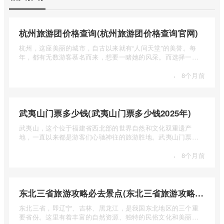
杭州旅游团价格查询(杭州旅游团价格查询官网)
杭州，这座美丽的城市，自古以来就有“人间天堂”的美誉。每
年，都有无数游客慕名而来，想要一睹她的风采。而选择一个
合适的旅 ...
·
8个月前
武夷山门票多少钱(武夷山门票多少钱2025年)
武夷山，这个位于福建省西北部的世界自然和文化双重遗产
地，一直以来都是游客们心驰神往的旅游胜地。武夷山门票多
少钱呢？本 ...
·
8个月前
东北三省旅游攻略必去景点(东北三省旅游攻略必去景点视频介绍)
东北三省，即辽宁、吉林、黑龙江，是我国东北地区的三个重
要省份。这里有着丰富的自然资源、独特的民俗文化和美丽的