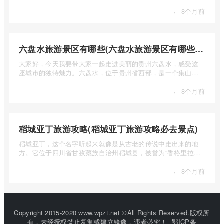
自然风光 ...
·
8个月前
六盘水旅游景区有哪些(六盘水旅游景区有哪些景点值得去)
大家好，今天我要带大家一起走进美丽的贵州六盘水，感受这
座城市的独特魅力。六盘水，位于贵州省西部，是一个集山水
风光、民 ...
·
8个月前
稻城亚丁旅游攻略(稻城亚丁旅游攻略必去景点)
稻城亚丁，这个名字听起来就像是从古老的传说中走出来的地
方。它位于四川省甘孜藏族自治州稻城县，被誉为“香格里拉的
圣地”， ...
·
8个月前
Copyright 2015-2020 www.wpzt.net ©All Rights Reserved.版权所
有，未经授权禁止复制或建立镜像，违者必究！
鄂ICP备