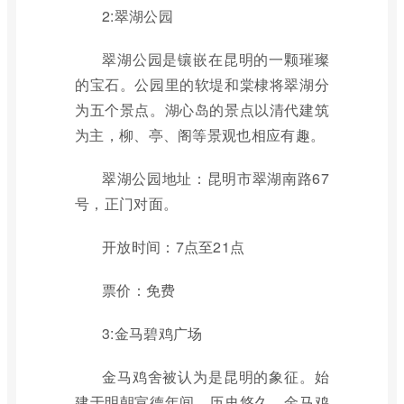
2:翠湖公园
翠湖公园是镶嵌在昆明的一颗璀璨
的宝石。公园里的软堤和棠棣将翠湖分
为五个景点。湖心岛的景点以清代建筑
为主，柳、亭、阁等景观也相应有趣。
翠湖公园地址：昆明市翠湖南路67
号，正门对面。
开放时间：7点至21点
票价：免费
3:金马碧鸡广场
金马鸡舍被认为是昆明的象征。始
建于明朝宣德年间，历史悠久。金马鸡