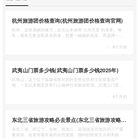
杭州旅游团价格查询(杭州旅游团价格查询官网)
杭州，这座美丽的城市，自古以来就有“人间天堂”的美誉。每
年，都有无数游客慕名而来，想要一睹她的风采。而选择一个
合适的旅 ...
·
8个月前
武夷山门票多少钱(武夷山门票多少钱2025年)
武夷山，这个位于福建省西北部的世界自然和文化双重遗产
地，一直以来都是游客们心驰神往的旅游胜地。武夷山门票多
少钱呢？本 ...
·
8个月前
东北三省旅游攻略必去景点(东北三省旅游攻略必去景点视频介绍)
东北三省，即辽宁、吉林、黑龙江，是我国东北地区的三个重
要省份。这里有着丰富的自然资源、独特的民俗文化和美丽的