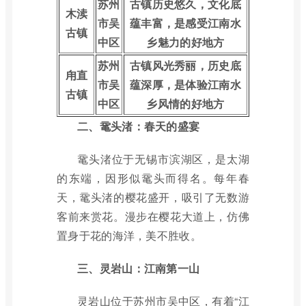
苏州
古镇历史悠久，文化底
木渎
市吴
蕴丰富，是感受江南水
古镇
中区
乡魅力的好地方
苏州
古镇风光秀丽，历史底
甪直
市吴
蕴深厚，是体验江南水
古镇
中区
乡风情的好地方
二、鼋头渚：春天的盛宴
鼋头渚位于无锡市滨湖区，是太湖
的东端，因形似鼋头而得名。每年春
天，鼋头渚的樱花盛开，吸引了无数游
客前来赏花。漫步在樱花大道上，仿佛
置身于花的海洋，美不胜收。
三、灵岩山：江南第一山
灵岩山位于苏州市吴中区，有着“江