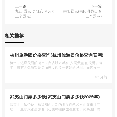
上一篇
下一篇
九江 景点(九江市区必去
崇阳景点(崇阳县最出名
三个景点)
三个景点)
相关推荐
杭州旅游团价格查询(杭州旅游团价格查询官网)
杭州，这座美丽的城市，自古以来就有“人间天堂”的美誉。每
年，都有无数游客慕名而来，想要一睹她的风采。而选择一个
合适的旅 ...
·
8个月前
武夷山门票多少钱(武夷山门票多少钱2025年)
武夷山，这个位于福建省西北部的世界自然和文化双重遗产
地，一直以来都是游客们心驰神往的旅游胜地。武夷山门票多
少钱呢？本 ...