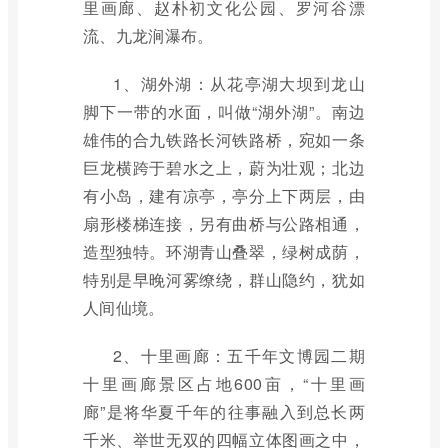
里画廊、赵朴初文化公园、罗河谷漂
流、九龙涧瀑布。
1、湖外湖：从花亭湖大坝到龙山
脚下一带的水面，叫做“湖外湖”。南边
雄伟的合九铁路长河铁路桥，宛如一条
巨龙横跨于碧水之上，蔚为壮观；北边
有小岛，建有凉亭，亭分上下两层，由
扇形楼梯连接，另有曲桥与公路相通，
造型独特。环湖青山叠翠，绿树成荫，
特别是早晚河雾缭绕，群山隐约，犹如
人间仙境。
2、十里画廊：五千年文博园二期
十里画廊景区占地600亩，“十里画
廊”是将华夏千年的往事融入到总长两
千米、举世无双的四幅立体图画之中，