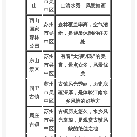
市吴
山
山清水秀，风景如画
中区
西山
苏州
森林覆盖率高，空气清
国家
市吴
新，是避暑休闲的好去
森林
中区
处
公园
苏州
有着“太湖明珠”的美
东山
市吴
誉，景点众多，风景优
景区
中区
美
苏州
古镇风光秀丽，历史底
同里
市吴
蕴深厚，是体验江南水
古镇
中区
乡风情的好地方
苏州
古镇历史悠久，水乡风
周庄
市吴
光旖旎，是观赏古镇风
古镇
中区
貌的绝佳之地