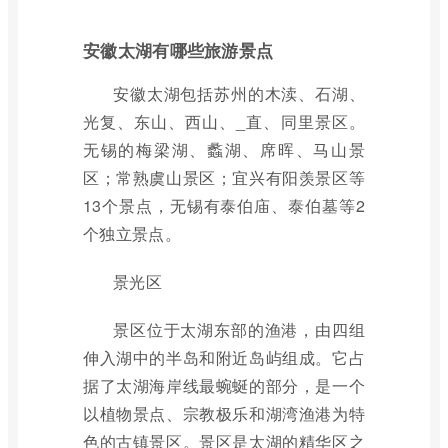
安徽太湖有哪些旅游景点
安徽太湖包括苏州的木渎、石湖、
光复、东山、西山、_直、同里景区。
无锡的梅梁湖、蠡湖、席晖、马山景
区；常熟虞山景区；宜兴有阳羡景区等
13个景点，无锡有泰伯庙、泰伯墓等2
个独立景点。
景光区
景区位于太湖东部的渔港，由四组
伸入湖中的半岛和附近岛屿组成。它占
据了太湖海岸线最蜿蜒的部分，是一个
以植物景点、宗教极乐和湖湾渔港为特
色的古镇景区。景区是太湖的精华区之