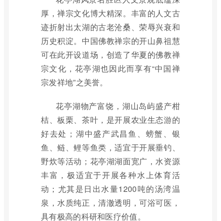
厚，禅宗文化博大精深。丰富的人文古
迹折射出太湖的古老沧桑、荣辱兴衰和
历史积淀。中国佛教禅宗的开山鼻祖慧
可在此开设道场，创造了华夏的佛教禅
宗文化，花亭湖也因此而享有“中国禅
宗发祥地”之美誉。
花亭湖物产富饶，湖山岛屿盛产柑
桔、板栗、茶叶，是开展农业生态游的
好去处；湖中盛产武昌鱼、螃蟹、银
鱼、鲢、鲤等鱼类，适宜于开展垂钓、
野炊等活动；花亭湖湖面宽广，水资源
丰富，极适宜于开展各种水上体育活
动；尤其是日出水量1200吨的汤湾温
泉，水质纯正，清澈透明，可浴可医，
具有极高的科研和医疗价值。