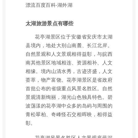
漂流百度百科-湖外湖
太湖旅游景点有哪些
花亭湖景区位于安徽省安庆市太湖
县境内，地处大别山南麓、长江北岸。
自然景观和人文景观相得益彰，与皖西
南其他景区地域相连、资源相补、人文
相缘。境内山清水秀，古迹济盛，人文
荟萃，物产富饶。花亭湖景区是省政府
首批公布的省级重点风景名胜区。自然
景观清新绚丽，湖光山色独具特色。碧
波荡漾的花亭湖中众多的岛屿与周围的
青松翠柏、奇峰怪石交相晖映，相得益
彰。
花亭湖风景名胜区人文景观底蕴深