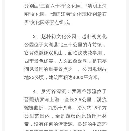
分别由“三百六十行”文化园、“清明上河
图”文化园、“烟雨江南”文化园和“创意石
界”文化园等景点组成。
3、赵朴初文化公园：赵朴初文化
公园位于太湖县北三十公里的寺前镇，
它背依巍巍双凤山，面临泱泱花亭湖，
四季景色优美，人文底蕴深厚，是花亭
湖风景区的重要景点之一。公园规划占
地23公顷，建筑面积达8000平方米。
4、罗河谷漂流：罗河谷漂流位于
晋熙镇罗河上游，全长3.5公里，溪流
蜿蜒曲折，九拐十八弯。沿河约15平方
公里范围内，全是茂密的原始针叶林
带，没有任何的污染源。良好的生态环