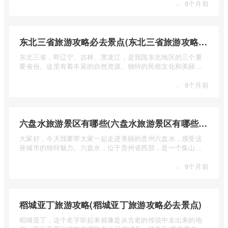
·
8个月前
东北三省旅游攻略必去景点(东北三省旅游攻略必去景点视频介绍)
东北三省，即辽宁、吉林、黑龙江，是我国东北地区的三个重
要省份。这里有着丰富的自然资源、独特的民俗文化和美丽的
自然风光 ...
·
8个月前
六盘水旅游景区有哪些(六盘水旅游景区有哪些景点值得去)
大家好，今天我要带大家一起走进美丽的贵州六盘水，感受这
座城市的独特魅力。六盘水，位于贵州省西部，是一个集山水
风光、民 ...
·
8个月前
稻城亚丁旅游攻略(稻城亚丁旅游攻略必去景点)
稻城亚丁，这个名字听起来就像是从古老的传说中走出来的地