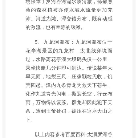
境保障了罗河谷河流水质清澈，郁郁葱
葱的森林植被亦使水域水流量更加充
沛。河道为滩、潭交错分布，既有动感
的激流，也有幽静的缓滩。
5、九龙涧瀑布：九龙涧瀑布位于
花亭湖景区的九龙村，太北线穿境而
过，水路离花亭湖大坝码头仅一公里，
乘坐快艇几分钟即可到达。传说某年大
旱无雨，地裂三尺，庄稼颗粒无收，饥
荒四起。潭内九条青龙为救天下苍生，
化作九道青光闪电，撕裂长空，行云布
雨，万物得以复苏。群龙却因此犯下天
条，遭到玉帝处罚，被压在这座大山之
下。
以上内容参考百度百科-太湖罗河谷