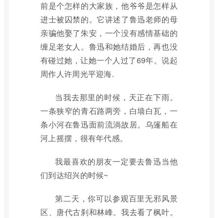
前是个怎样的大家族，他爷爷是怎样从
进士被囚禁的。它讲述了鲁迅老师的母
亲骗他娶了朱安，一个没有感情基础的
缠足老女人。鲁迅和她结婚后，再也没
有碰过她，让她一个人过了69年。说起
周作人许周光平迎海.
当我去那里的时候，天正在下雨。
一条狭窄的青石路两旁，白墙白瓦，一
条小河在鲁迅面前流淌故居。乌篷船在
河上摇摆，很有年代感。
我最喜欢的朋友一定要去鲁迅当他
们到达绍兴的时候~
第二天，你可以参观百里无邪风景
区、唐代古刹和林峰。我去看了枫叶。