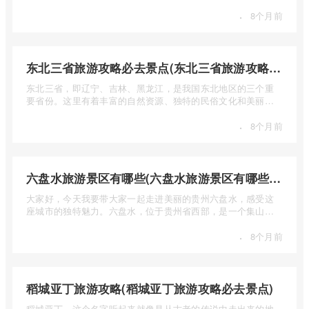
少钱呢？本 ...
·
8个月前
东北三省旅游攻略必去景点(东北三省旅游攻略必去景点视频介绍)
东北三省，即辽宁、吉林、黑龙江，是我国东北地区的三个重
要省份。这里有着丰富的自然资源、独特的民俗文化和美丽的
自然风光 ...
·
8个月前
六盘水旅游景区有哪些(六盘水旅游景区有哪些景点值得去)
大家好，今天我要带大家一起走进美丽的贵州六盘水，感受这
座城市的独特魅力。六盘水，位于贵州省西部，是一个集山水
风光、民 ...
·
8个月前
稻城亚丁旅游攻略(稻城亚丁旅游攻略必去景点)
稻城亚丁，这个名字听起来就像是从古老的传说中走出来的地