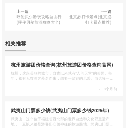
上一篇
下一篇
呼伦贝尔游玩攻略自由行
北京必打卡景点(北京必
(呼伦贝尔旅游攻略大全)
打卡景点推荐)
相关推荐
杭州旅游团价格查询(杭州旅游团价格查询官网)
杭州，这座美丽的城市，自古以来就有“人间天堂”的美誉。每
年，都有无数游客慕名而来，想要一睹她的风采。而选择一个
合适的旅 ...
·
8个月前
武夷山门票多少钱(武夷山门票多少钱2025年)
武夷山，这个位于福建省西北部的世界自然和文化双重遗产
地，一直以来都是游客们心驰神往的旅游胜地。武夷山门票多