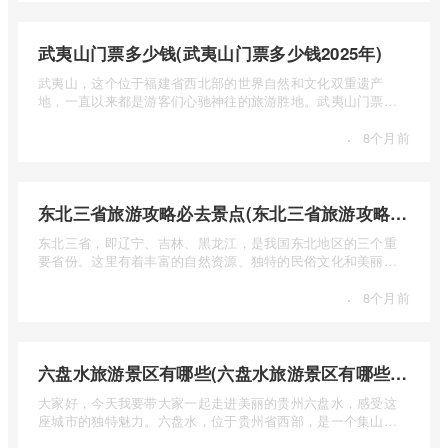
武夷山门票多少钱(武夷山门票多少钱2025年)
武夷山，这个位于福建省西北部的世界自然和文化双重遗产
地，一直以来都是游客们心驰神往的旅游胜地。武夷山门票多
少钱呢？本 ...
·
8个月前
东北三省旅游攻略必去景点(东北三省旅游攻略必去景点视频介绍)
东北三省，即辽宁、吉林、黑龙江，是我国东北地区的三个重
要省份。这里有着丰富的自然资源、独特的民俗文化和美丽的
自然风光 ...
·
8个月前
六盘水旅游景区有哪些(六盘水旅游景区有哪些景点值得去)
大家好，今天我要带大家一起走进美丽的贵州六盘水，感受这
座城市的独特魅力。六盘水，位于贵州省西部，是一个集山水
风光、民 ...