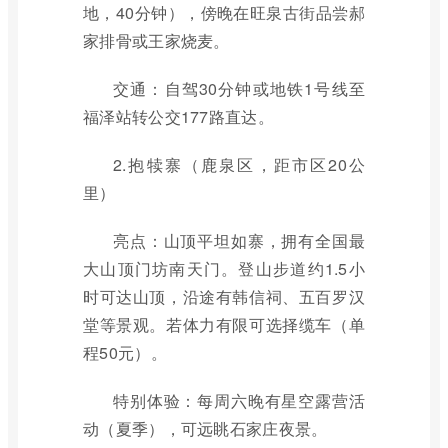
地，40分钟），傍晚在旺泉古街品尝郝
家排骨或王家烧麦。
交通：自驾30分钟或地铁1号线至
福泽站转公交177路直达。
2.抱犊寨（鹿泉区，距市区20公
里）
亮点：山顶平坦如寨，拥有全国最
大山顶门坊南天门。登山步道约1.5小
时可达山顶，沿途有韩信祠、五百罗汉
堂等景观。若体力有限可选择缆车（单
程50元）。
特别体验：每周六晚有星空露营活
动（夏季），可远眺石家庄夜景。