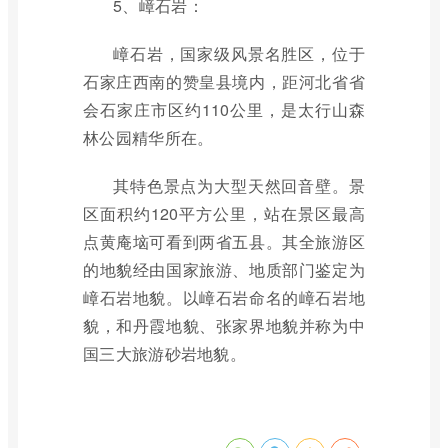
5、嶂石岩：
嶂石岩，国家级风景名胜区，位于
石家庄西南的赞皇县境内，距河北省省
会石家庄市区约110公里，是太行山森
林公园精华所在。
其特色景点为大型天然回音壁。景
区面积约120平方公里，站在景区最高
点黄庵垴可看到两省五县。其全旅游区
的地貌经由国家旅游、地质部门鉴定为
嶂石岩地貌。以嶂石岩命名的嶂石岩地
貌，和丹霞地貌、张家界地貌并称为中
国三大旅游砂岩地貌。