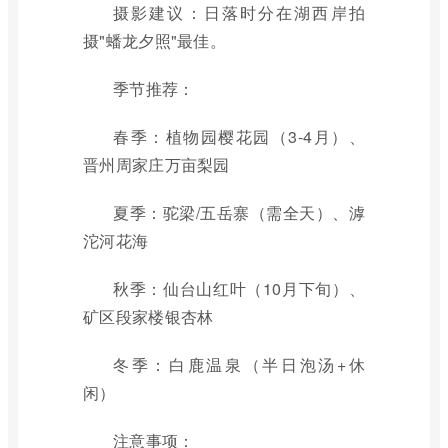
摄影建议：日落时分在湖西岸拍
摄"蟠龙夕照"最佳。
季节推荐：
春季：植物园樱花园（3-4月）、
晋州周家庄万亩梨园
夏季：驼梁/五岳寨（需全天）、滹
沱河花海
秋季：仙台山红叶（10月下旬）、
矿区段家楼银杏林
冬季：白鹿温泉（半日泡汤+休
闲）
注意事项：