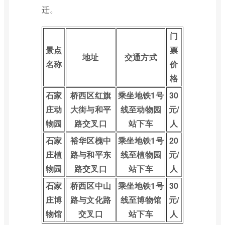
迁。
门
景点
票
地址
交通方式
名称
价
格
石家
桥西区红旗
乘坐地铁1号
30
庄动
大街与和平
线至动物园
元/
物园
路交叉口
站下车
人
石家
裕华区槐中
乘坐地铁1号
20
庄植
路与和平东
线至植物园
元/
物园
路交叉口
站下车
人
石家
桥西区中山
乘坐地铁1号
30
庄博
路与文化路
线至博物馆
元/
物馆
交叉口
站下车
人