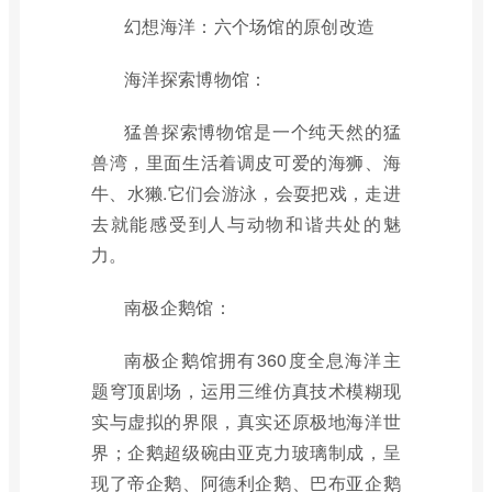
幻想海洋：六个场馆的原创改造
海洋探索博物馆：
猛兽探索博物馆是一个纯天然的猛
兽湾，里面生活着调皮可爱的海狮、海
牛、水獭.它们会游泳，会耍把戏，走进
去就能感受到人与动物和谐共处的魅
力。
南极企鹅馆：
南极企鹅馆拥有360度全息海洋主
题穹顶剧场，运用三维仿真技术模糊现
实与虚拟的界限，真实还原极地海洋世
界；企鹅超级碗由亚克力玻璃制成，呈
现了帝企鹅、阿德利企鹅、巴布亚企鹅