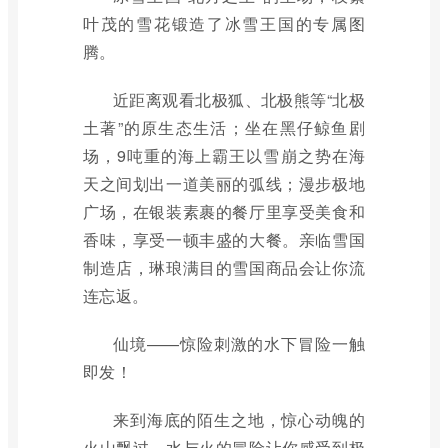
叶茂的雪花锻造了冰雪王国的专属图
腾。
近距离观看北极狐、北极熊等“北极
土著”的原生态生活；坐在黑仔鲸鱼剧
场，9吨重的海上霸王以雪崩之势在海
天之间划出一道美丽的弧线；漫步极地
广场，在银装素裹的餐厅里享受美食和
香味，享受一顿丰盛的大餐。亲临雪国
制造店，琳琅满目的雪国商品会让你流
连忘返。
仙境——惊险刺激的水下冒险一触
即发！
来到海底的陌生之地，惊心动魄的
火山飘过，水与火的冒险让你感受到极