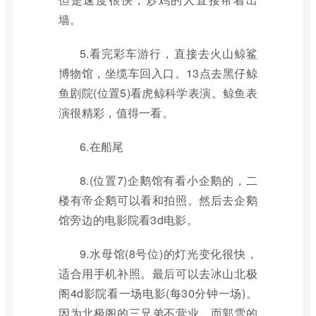
墙。
5.看完彩车游行，直接去火山鲸鲨
博物馆，坐缆车回入口。13点去黑仔鲸
鱼剧院(位置5)看虎鲸科学表演。鲸鱼表
演很精彩，值得一看。
6.在船尾
8.(位置7)企鹅馆有看小企鹅的，二
楼有帝企鹅可以看和拍照。然后去企鹅
馆旁边的电影院看3d电影。
9.水母馆(8号位)的灯光变化很快，
适合用手机补照。最后可以去冰山北极
阁4d影院看一场电影(每30分钟一场)。
因为北极阁的三兄弟不营业，而郭雪的