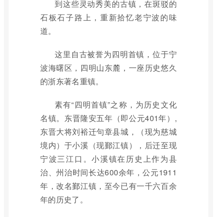
到这些灵动秀美的古镇，在斑驳的
石板石子路上，重新拾忆老宁波的味
道。
这里自古被誉为四明首镇，位于宁
波海曙区，四明山东麓，一座历史悠久
的浙东著名重镇。
素有“四明首镇”之称，为历史文化
名镇。东晋隆安五年（即公元401年）,
东晋大将刘裕迁句章县城，（现为慈城
境内）于小溪（现鄞江镇），后迁至现
宁波三江口。小溪镇在历史上作为县
治、州治时间长达600余年，公元1911
年，改名鄞江镇，至今已有一千六百余
年的历史了。