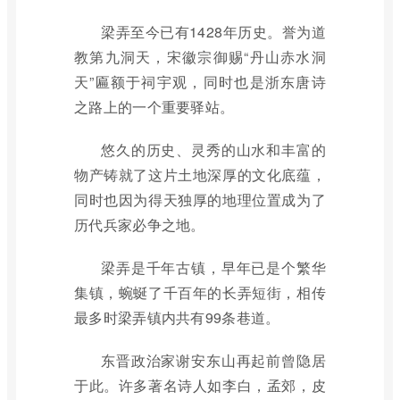
梁弄至今已有1428年历史。誉为道
教第九洞天，宋徽宗御赐“丹山赤水洞
天”匾额于祠宇观，同时也是浙东唐诗
之路上的一个重要驿站。
悠久的历史、灵秀的山水和丰富的
物产铸就了这片土地深厚的文化底蕴，
同时也因为得天独厚的地理位置成为了
历代兵家必争之地。
梁弄是千年古镇，早年已是个繁华
集镇，蜿蜒了千百年的长弄短街，相传
最多时梁弄镇内共有99条巷道。
东晋政治家谢安东山再起前曾隐居
于此。许多著名诗人如李白，孟郊，皮