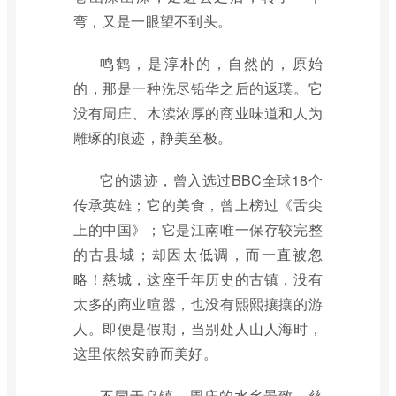
弯，又是一眼望不到头。
鸣鹤，是淳朴的，自然的，原始
的，那是一种洗尽铅华之后的返璞。它
没有周庄、木渎浓厚的商业味道和人为
雕琢的痕迹，静美至极。
它的遗迹，曾入选过BBC全球18个
传承英雄；它的美食，曾上榜过《舌尖
上的中国》；它是江南唯一保存较完整
的古县城；却因太低调，而一直被忽
略！慈城，这座千年历史的古镇，没有
太多的商业喧嚣，也没有熙熙攘攘的游
人。即便是假期，当别处人山人海时，
这里依然安静而美好。
不同于乌镇、周庄的水乡景致，慈