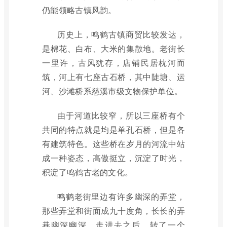
仍能领略古镇风韵。
历史上，鸣鹤古镇商贸比较发达，
是棉花、白布、大米的集散地。老街长
一里许，古风犹存，店铺民居枕河而
筑，河上有七座古石桥，其中陡塘、运
河、沙滩桥系慈溪市级文物保护单位。
由于河道比较窄，所以三座桥有个
共同的特点就是均是单孔石桥，但是各
有建筑特色。这些桥在岁月的河流中站
成一种姿态，高傲挺立，沉淀了时光，
积淀了鸣鹤古老的文化。
鸣鹤老街里边有许多幽深的弄堂，
那些弄堂和街面成九十度角，长长的弄
巷幽深幽深，走进去之后，转了一个