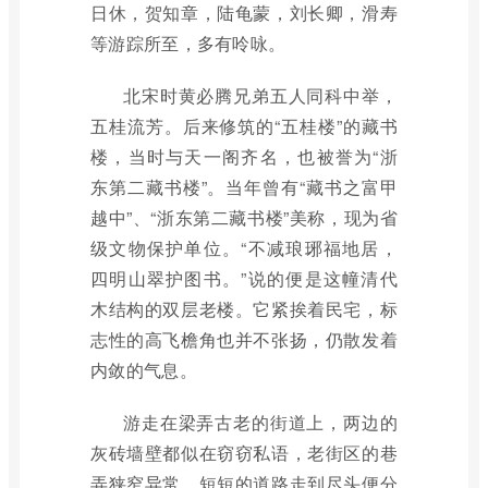
日休，贺知章，陆龟蒙，刘长卿，滑寿
等游踪所至，多有呤咏。
北宋时黄必腾兄弟五人同科中举，
五桂流芳。后来修筑的“五桂楼”的藏书
楼，当时与天一阁齐名，也被誉为“浙
东第二藏书楼”。当年曾有“藏书之富甲
越中”、“浙东第二藏书楼”美称，现为省
级文物保护单位。“不减琅琊福地居，
四明山翠护图书。”说的便是这幢清代
木结构的双层老楼。它紧挨着民宅，标
志性的高飞檐角也并不张扬，仍散发着
内敛的气息。
游走在梁弄古老的街道上，两边的
灰砖墙壁都似在窃窃私语，老街区的巷
弄狭窄异常，短短的道路走到尽头便分