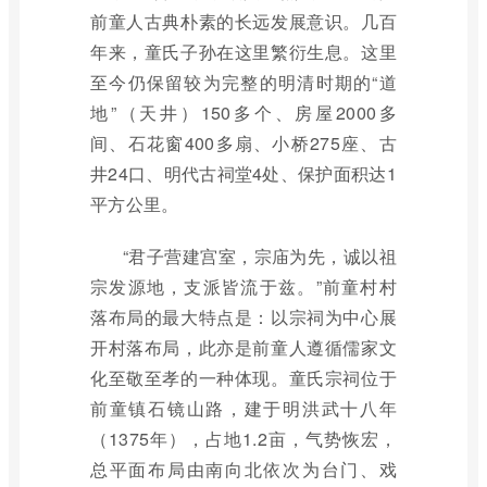
前童人古典朴素的长远发展意识。几百
年来，童氏子孙在这里繁衍生息。这里
至今仍保留较为完整的明清时期的“道
地”（天井）150多个、房屋2000多
间、石花窗400多扇、小桥275座、古
井24口、明代古祠堂4处、保护面积达1
平方公里。
“君子营建宫室，宗庙为先，诚以祖
宗发源地，支派皆流于兹。”前童村村
落布局的最大特点是：以宗祠为中心展
开村落布局，此亦是前童人遵循儒家文
化至敬至孝的一种体现。童氏宗祠位于
前童镇石镜山路，建于明洪武十八年
（1375年），占地1.2亩，气势恢宏，
总平面布局由南向北依次为台门、戏