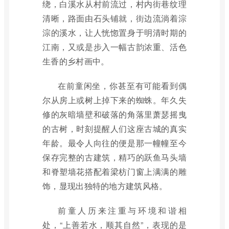
绕，白溪水从村前流过，村内街巷纹理
清晰，路面由石头铺就，街边流淌着淙
淙的溪水，让人恍惚置身于明清时期的
江南，又或是步入一幅古韵浓重、活色
生香的乡村画中。
在前童闲坐，你甚至有可能看到偶
尔从房上或树上掉下来的蜘蛛。年久失
修的灰暗墙壁和破落的角落里萧瑟摇曳
的古树，时刻提醒人们这座古城的真实
年龄。最令人向往的便是那一幢幢至今
保存完整的古建筑，精巧的跃鱼马头墙
和脊塑墙花搭配着梁枋门窗上满满的雕
饰，显现出独特的地方建筑风格。
前童人历来注重与环境和谐相
处，“上善若水，顺其自然”，表现的是