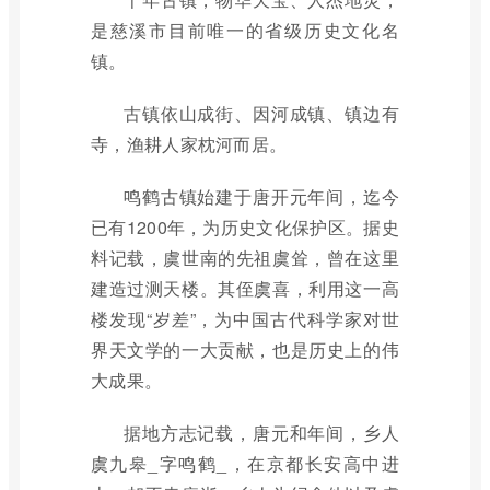
是慈溪市目前唯一的省级历史文化名
镇。
古镇依山成街、因河成镇、镇边有
寺，渔耕人家枕河而居。
鸣鹤古镇始建于唐开元年间，迄今
已有1200年，为历史文化保护区。据史
料记载，虞世南的先祖虞耸，曾在这里
建造过测天楼。其侄虞喜，利用这一高
楼发现“岁差”，为中国古代科学家对世
界天文学的一大贡献，也是历史上的伟
大成果。
据地方志记载，唐元和年间，乡人
虞九皋_字鸣鹤_，在京都长安高中进