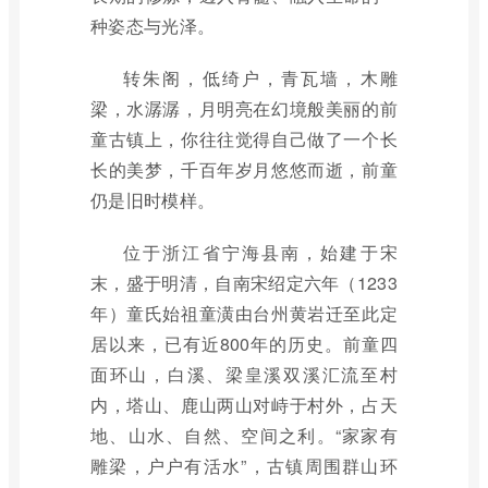
种姿态与光泽。
转朱阁，低绮户，青瓦墙，木雕
梁，水潺潺，月明亮在幻境般美丽的前
童古镇上，你往往觉得自己做了一个长
长的美梦，千百年岁月悠悠而逝，前童
仍是旧时模样。
位于浙江省宁海县南，始建于宋
末，盛于明清，自南宋绍定六年（1233
年）童氏始祖童潢由台州黄岩迁至此定
居以来，已有近800年的历史。前童四
面环山，白溪、梁皇溪双溪汇流至村
内，塔山、鹿山两山对峙于村外，占天
地、山水、自然、空间之利。“家家有
雕梁，户户有活水”，古镇周围群山环