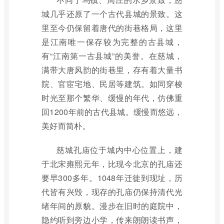
城几乎还原了一个古代县城的景致。这
里至今仍保留着唐代的街巷格局，这里
是江南唯一保存较为完整的古县城，
有“江南第一古县城”的美誉。在慈城，
满带大唐风韵的街巷里，存有着大量书
院、官宦宅地、民居等建筑。如同穿梭
时光至那个繁华、缓慢的年代，仿佛重
回1200年前的古代县城。缓慢而悠远，
美好而简朴。
慈城孔庙位于城内中心位置上，建
于北宋雍熙元年，比现今北京的孔庙还
要早300多年。1048年迁徙到现址，历
代皆有兴毁，现存的孔庙仍保持清代光
绪年间的原貌。漫步在旧时的庭院中，
隐约听到旁边小学，传来朗朗读书声，