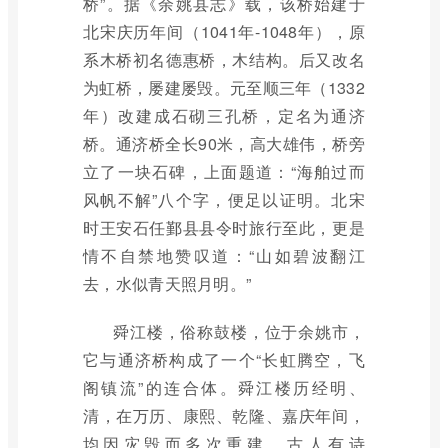
桥”。据《余姚县志》载，该桥始建于
北宋庆历年间（1041年-1048年），原
系木桥初名德惠桥，木结构。后又改名
为虹桥，屡建屡毁。元至顺三年（1332
年）改建成石砌三孔桥，定名为通济
桥。通济桥全长90米，高大雄伟，桥旁
立了一块石碑，上面题道：“海舶过而
风帆不解”八个字，便足以证明。北宋
时王安石任鄞县县令时旅行至此，更是
情不自禁地赞叹道：“山如碧波翻江
去，水似青天照月明。”
舜江楼，俗称鼓楼，位于余姚市，
它与通济桥构成了一个“长虹腾空，飞
阁镇流”的连合体。舜江楼历经明、
清，在万历、康熙、乾隆、嘉庆年间，
均因灾毁而多次重建。古人有诗