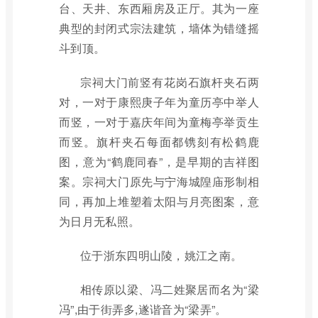
台、天井、东西厢房及正厅。其为一座
典型的封闭式宗法建筑，墙体为错缝摇
斗到顶。
宗祠大门前竖有花岗石旗杆夹石两
对，一对于康熙庚子年为童历亭中举人
而竖，一对于嘉庆年间为童梅亭举贡生
而竖。旗杆夹石每面都镌刻有松鹤鹿
图，意为“鹤鹿同春”，是早期的吉祥图
案。宗祠大门原先与宁海城隍庙形制相
同，再加上堆塑着太阳与月亮图案，意
为日月无私照。
位于浙东四明山陵，姚江之南。
相传原以梁、冯二姓聚居而名为“梁
冯”,由于街弄多,遂谐音为“梁弄”。