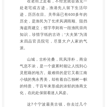
在老街上走着，不经意就会遇见一
处老宅或古迹，渔港先人留下生活印
迹，历历在目。关帝庙已有600多年的
历史，是渔民为了乞求风调雨顺、阻挡
海盗而建立；惜字亭则有一段渔民崇尚
知识，珍惜字纸的古诗；“大夫第”为清
末四品官员院宅，尽显大户人家的气
派。
山城，古朴沧桑，民风淳朴，商业
气息不浓，是一个疲累时能让人找到心
灵慰藉的地方。最难得的是它又着江南
小镇的隽永秀美，却有着自己独树一帜
的特质，千百年来形成的浓郁的渔商文
化，在此处保留着迷人风姿。
这7个宁波最美古镇，你去过几个