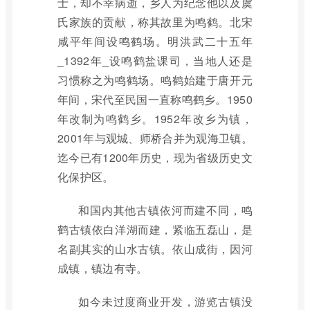
士，却不幸病逝，乡人为纪念他以及虞
氏家族的贡献，称其故里为鸣鹤。北宋
咸平年间设鸣鹤场。明洪武二十五年
_1392年_设鸣鹤盐课司，当地人还是
习惯称之为鸣鹤场。鸣鹤始建于唐开元
年间，宋代至民国一直称鸣鹤乡。1950
年改制为鸣鹤乡。1952年改乡为镇，
2001年与观城、师桥合并为观海卫镇。
迄今已有1200年历史，现为省级历史文
化保护区。
和国内其他古镇依河而建不同，鸣
鹤古镇依白洋湖而建，紧临五磊山，是
名副其实的山水古镇。依山成街，因河
成镇，镇边有寺。
如今未过度商业开发，游览古镇没