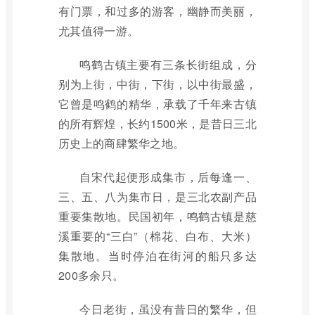
有门票，和过多的游客，幽静而美丽，
尤其值得一游。
鸣鹤古镇主要有三条长街组成，分
别为上街，中街，下街，以中街最盛，
它曾是鸣鹤的精华，承载了千年来古镇
的所有辉煌，长约1500米，是昔日三北
历史上的商肆繁华之地。
自宋代起便形成集市，后每逢一、
三、五、八为集市日，是三北农副产品
重要集散地。民国初年，鸣鹤古镇是慈
溪重要的“三白”（棉花、白布、大米）
集散地。当时停泊在街河的船只多达
200多余只。
今日老街，虽没有昔日的繁华，但