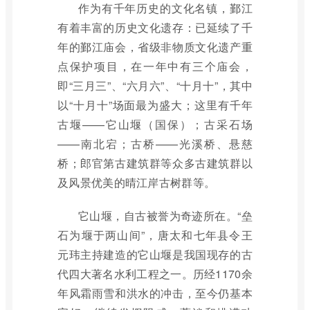
作为有千年历史的文化名镇，鄞江
有着丰富的历史文化遗存：已延续了千
年的鄞江庙会，省级非物质文化遗产重
点保护项目，在一年中有三个庙会，
即“三月三”、“六月六”、“十月十”，其中
以“十月十”场面最为盛大；这里有千年
古堰——它山堰（国保）；古采石场
——南北宕；古桥——光溪桥、悬慈
桥；郎官第古建筑群等众多古建筑群以
及风景优美的晴江岸古树群等。
它山堰，自古被誉为奇迹所在。“垒
石为堰于两山间”，唐太和七年县令王
元玮主持建造的它山堰是我国现存的古
代四大著名水利工程之一。历经1170余
年风霜雨雪和洪水的冲击，至今仍基本