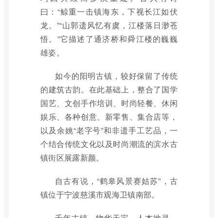
曰：“鲸重一击镇海东，下视长江如伏
龙。”“山郭遗风忆有虞，江楼落日渺苍
悟。”它描述了通济桥和舜江楼的巍巍
雄姿。
如今的阳明古镇，较好保留了传统
的建筑古韵。在此基础上，整合了国学
国艺、文创手作培训、时尚轻餐、休闲
娱乐、各种创意、新零售、集合店等，
以及余姚“老字号”和非遗手工艺品，一
个结合传统文化以及时尚潮流的滨水古
镇街区展露新颜。
自古有说，“鹤皋风景赛姑苏”，古
镇位于宁波慈溪市观海卫镇南部。
千年古镇，物华天宝、人杰地灵，