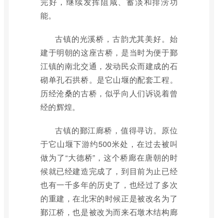
完好，继续发挥阻咸、蓄淡和排涝功
能。
古镇的光溪桥，古韵尤其美好。始
建于明朝的这座古桥，是当时为便于鄞
江镇的南北交通，发动民众而建成的石
砌单孔石拱桥。是它山堰的配套工程。
历经沧桑的古桥，似乎向人们诉说着曾
经的辉煌。
古镇的鄞江廊桥，值得寻访。原位
于它山堰下游约500米处，在过去被叫
做为了“大德桥”，这个桥廊在唐朝的时
候就已经建造完成了，到目前为止已经
也有一千多年的历史了，也经过了多次
的重建，在北宋的时候正是被改名为了
鄞江桥，也是被改为而来石墩木结构廊