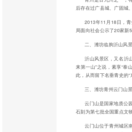
后存在过广县城、广固城
2013年11月18日
局面向社会公示了20家新
二、潍坊临朐沂山风
沂山风景区，又名沂
来第一山”之说，素享“泰
此，从而留下名垂青史的“
三、潍坊青州云门山
云门山是国家地质公园
石刻为第七批全国重点文
云门山位于青州城区南