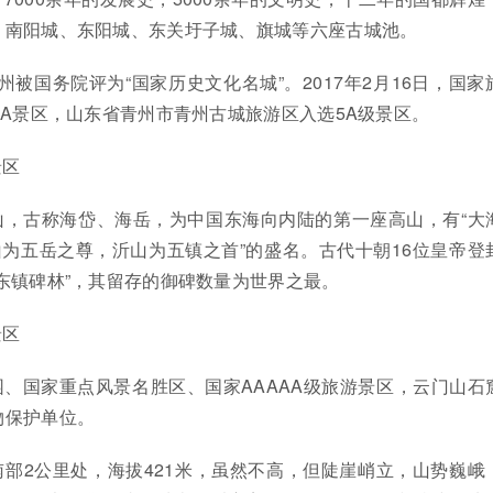
、南阳城、东阳城、东关圩子城、旗城等六座古城池。
，青州被国务院评为“国家历史文化名城”。2017年2月16日，国家
5A景区，山东省青州市青州古城旅游区入选5A级景区。
景区
山，古称海岱、海岳，为中国东海向内陆的第一座高山，有“大
山为五岳之尊，沂山为五镇之首”的盛名。古代十朝16位皇帝登
东镇碑林”，其留存的御碑数量为世界之最。
景区
、国家重点风景名胜区、国家AAAAA级旅游景区，云门山石
物保护单位。
部2公里处，海拔421米，虽然不高，但陡崖峭立，山势巍峨