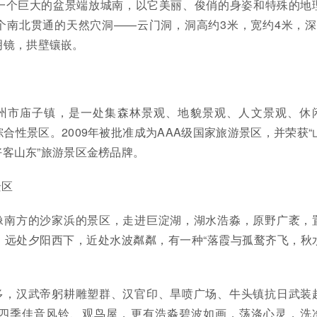
一个巨大的盆景端放城南，以它美丽、俊俏的身姿和特殊的地
个南北贯通的天然穴洞——云门洞，洞高约3米，宽约4米，深
明镜，拱壁镶嵌。
州市庙子镇，是一处集森林景观、地貌景观、人文景观、休
合性景区。2009年被批准成为AAA级国家旅游景区，并荣获“
“好客山东”旅游景区金榜品牌。
景区
像南方的沙家浜的景区，走进巨淀湖，湖水浩淼，原野广袤，
，远处夕阳西下，近处水波粼粼，有一种“落霞与孤鹜齐飞，秋
多，汉武帝躬耕雕塑群、汉官印、旱喷广场、牛头镇抗日武装
四季佳音风铃、观鸟屋，更有浩淼碧波如画，荡涤心灵，洗