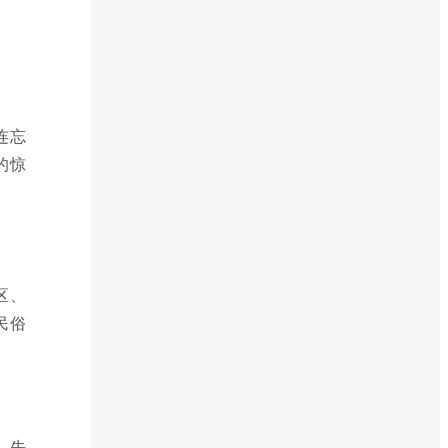
连忘
的惊
区、
民俗
，先