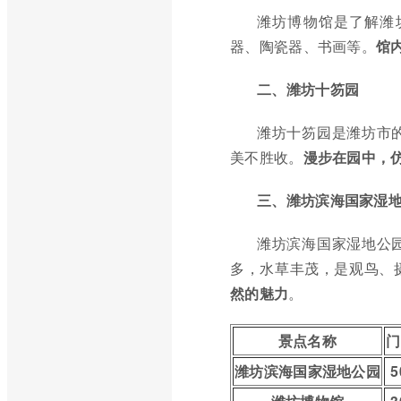
潍坊博物馆是了解潍
器、陶瓷器、书画等。
馆
二、潍坊十笏园
潍坊十笏园是潍坊市
美不胜收。
漫步在园中，
三、潍坊滨海国家湿
潍坊滨海国家湿地公
多，水草丰茂，是观鸟、
然的魅力
。
景点名称
门
潍坊滨海国家湿地公园
5