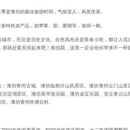
和秋季是潍坊的最佳旅游时间，气候宜人，风景优美。
有许多特色农产品，如苹果、梨、蜜桃等，值得一购。
的城市，无论是历史文化、自然风光还是美食小吃，都让人流
，那就赶紧安排起来吧！相信我，这里一定会给你带来不一样
点：潍坊青州古城、潍坊临朐沂山风景区、潍坊青州云门山景
光洰淀湖景区、潍坊富华游乐园、潍坊金宝乐园、安丘青云山
街区、潍坊青州井塘古村。
7000余年的发展史，5000余年的文明史，十二年的国都辉煌