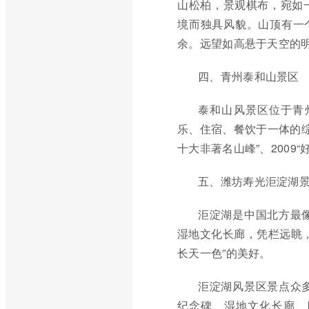
山松柏，景观棋布，宛如
境而独具风貌。山顶有一
余。远望如高悬于天空的
四、青州泰和山景区
泰和山风景区位于青
乐、住宿、餐饮于一体的综
十大非著名山峰”、2009
五、潍坊寿光洰淀湖
洰淀湖是中国北方最
湿地文化长廊，凭栏远眺
长天一色”的美好。
洰淀湖风景区景点众
纪念碑、湿地文化长廊、