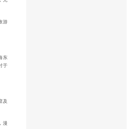
旅游
海东
封于
窟及
，漫