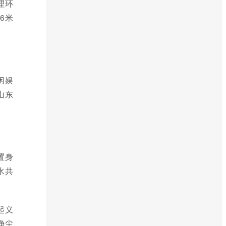
理环
6米
闲娱
山东
置身
水共
起义
净尘