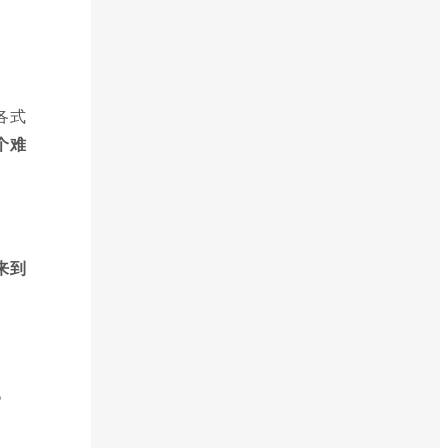
各式
个难
来到
。