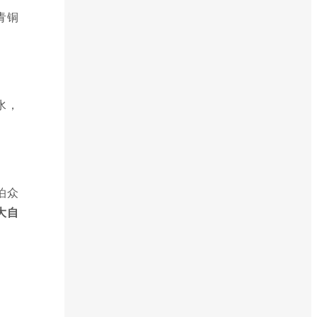
青铜
水，
泊众
大自