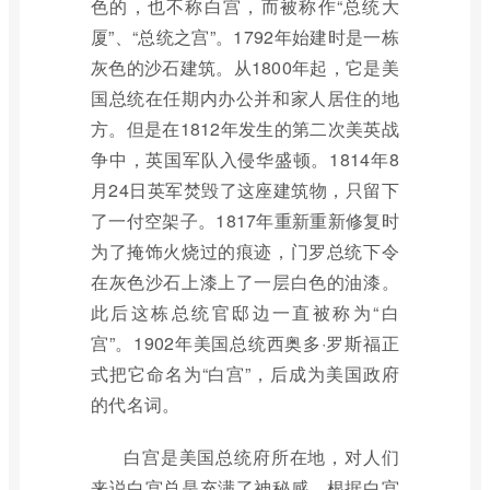
色的，也不称白宫，而被称作“总统大
厦”、“总统之宫”。1792年始建时是一栋
灰色的沙石建筑。从1800年起，它是美
国总统在任期内办公并和家人居住的地
方。但是在1812年发生的第二次美英战
争中，英国军队入侵华盛顿。1814年8
月24日英军焚毁了这座建筑物，只留下
了一付空架子。1817年重新重新修复时
为了掩饰火烧过的痕迹，门罗总统下令
在灰色沙石上漆上了一层白色的油漆。
此后这栋总统官邸边一直被称为“白
宫”。1902年美国总统西奥多·罗斯福正
式把它命名为“白宫”，后成为美国政府
的代名词。
白宫是美国总统府所在地，对人们
来说白宫总是充满了神秘感。根据白宫