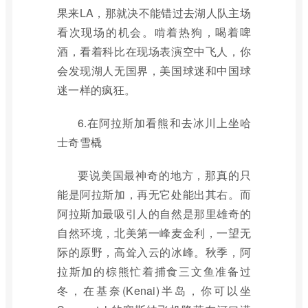
果来LA，那就决不能错过去湖人队主场
看次现场的机会。啃着热狗，喝着啤
酒，看着科比在现场表演空中飞人，你
会发现湖人无国界，美国球迷和中国球
迷一样的疯狂。
6.在阿拉斯加看熊和去冰川上坐哈
士奇雪橇
要说美国最神奇的地方，那真的只
能是阿拉斯加，再无它处能出其右。而
阿拉斯加最吸引人的自然是那里雄奇的
自然环境，北美第一峰麦金利，一望无
际的原野，高耸入云的冰峰。秋季，阿
拉斯加的棕熊忙着捕食三文鱼准备过
冬，在基奈(Kenai)半岛，你可以坐