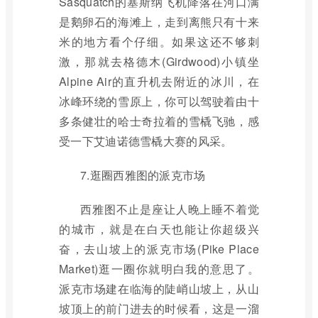
Sasquatch的塞斯纳飞机降落在河口满
是鹅卵石的海滩上，走到离熊只有十来
米的地方看个仔细。如果这还不够刺
激，那就去格德木(Girdwood)小镇坐
Alpine Air的直升机去附近的冰川，在
冰峰环绕的雪原上，你可以驾驶着由十
多条健壮的哈士奇拉着的雪橇飞驰，感
受一下艾迪诺德雪橇大赛的风采。
7.逛圈西雅图的派克市场
西雅图不止是座让人晚上睡不着觉
的城市，就是在白天也能让你超级兴
奋，去山坡上的派克市场(Pike Place
Market)逛一圈你就明白我的意思了。
派克市场建在临海的陡峭山坡上，从山
坡顶上的前门进去的时候看，这是一溜