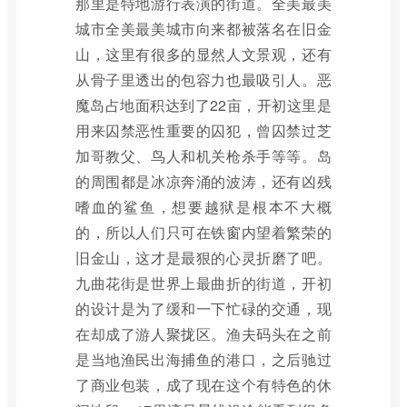
那里是特地游行表演的街道。全美最美
城市全美最美城市向来都被落名在旧金
山，这里有很多的显然人文景观，还有
从骨子里透出的包容力也最吸引人。恶
魔岛占地面积达到了22亩，开初这里是
用来囚禁恶性重要的囚犯，曾囚禁过芝
加哥教父、鸟人和机关枪杀手等等。岛
的周围都是冰凉奔涌的波涛，还有凶残
嗜血的鲨鱼，想要越狱是根本不大概
的，所以人们只可在铁窗内望着繁荣的
旧金山，这才是最狠的心灵折磨了吧。
九曲花街是世界上最曲折的街道，开初
的设计是为了缓和一下忙碌的交通，现
在却成了游人聚拢区。渔夫码头在之前
是当地渔民出海捕鱼的港口，之后驰过
了商业包装，成了现在这个有特色的休