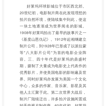
好莱坞环球影城位于市区西北郊。
20世纪初，电影制片商在此发现理想的
拍片自然环境，便陆续集中到此，使这
一块土地逐渐成为世界闻名的影城。
1908年好莱坞拍出了最早的故事片之一
《基度山恩仇记》。1912年起相继建立
制片公司，到1928年已形成了以派拉蒙
等"八大影片公司"为首的电影企业阵
容。三、四十年代是好莱坞的鼎盛时
期，摄制了大量成为电影史上代表作的
优秀影片，并使美国电影的影响遍及世
界。同时好莱坞亦发展为美国一个文化
中心，众多的作家、音乐家、影星及其
他人土汇聚于此。第二次世界大战后，
制片厂陆续迁出，许多拍片设施闲置或
转手电视片制作商。60年代初，好莱坞