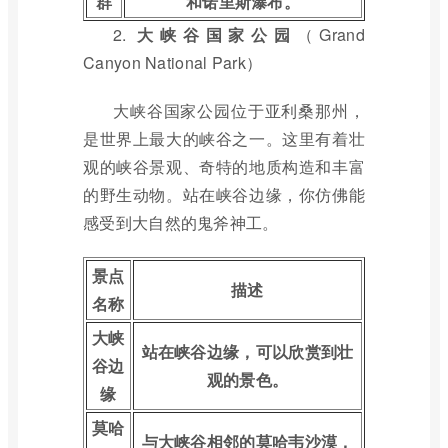
群
和诺里斯瀑布。
2.
大峡谷国家公园
（Grand
Canyon National Park）
大峡谷国家公园位于亚利桑那州，
是世界上最大的峡谷之一。这里有着壮
观的峡谷景观、奇特的地质构造和丰富
的野生动物。站在峡谷边缘，你仿佛能
感受到大自然的鬼斧神工。
景点
描述
名称
大峡
站在峡谷边缘，可以欣赏到壮
谷边
观的景色。
缘
莫哈
与大峡谷相邻的莫哈韦沙漠，