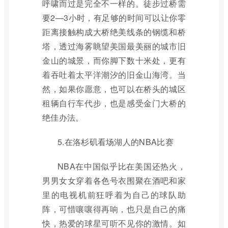
呼啸而过是完全不一样的。徒步过桥需
要2—3小时，有足够的时间可以让你零
距离接触构成大桥绝美线条的钢缆和桥
塔，透过海雾眺望美国最美丽的城市旧
金山的城景，而你脚下数十米处，更有
着吞吐着太平洋潮汐的旧金山海湾。当
然，如果你愿意，也可以在桥头的城区
租辆自行车代步，也是感受金门大桥的
绝佳办法。
5.在洛杉矶看场湖人的NBA比赛
NBA在中国似乎比在美国还热火，
男男女女穿着各色号衣围聚在酒吧和家
里的电视机前狂呼着为自己的球队助
阵，可惜嚷嚷得再响，也只是自己的痛
快，热爱的球星可听不见你的激情。如