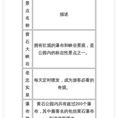
景
点
描述
名
称
黄
石
拥有壮观的瀑布和峡谷景观，是
大
公园内的标志性景点之一。
峡
谷
老
忠
每天定时喷发，成为游客必看的
实
奇观。
泉
瀑
黄石公园内共有超过200个瀑
布
布，其中最著名的包括黄石瀑布