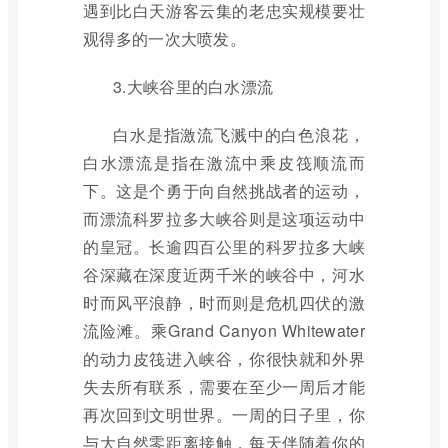
遇到比白天游客云集的老忠实规模要壮
观得多的一次大喷发。
3.大峡谷里的白水漂流
白水是指激流飞溅中的白色浪花，
白水漂流是指在激流中乘皮筏顺流而
下。这是个勇于向自然挑战者的运动，
而漂流科罗拉多大峡谷则是这项运动中
的皇冠。长逾四百公里的科罗拉多大峡
谷深藏在深度近两千米的峡谷中，河水
时而风平浪静，时而则是危机四伏的激
流险滩。乘Grand Canyon Whitewater
的动力皮筏进入峡谷，你很快就和外界
失去所有联系，需要在至少一周后才能
再次回到文明世界。一周的日子里，你
与大自然零距离接触，每天伴随着你的