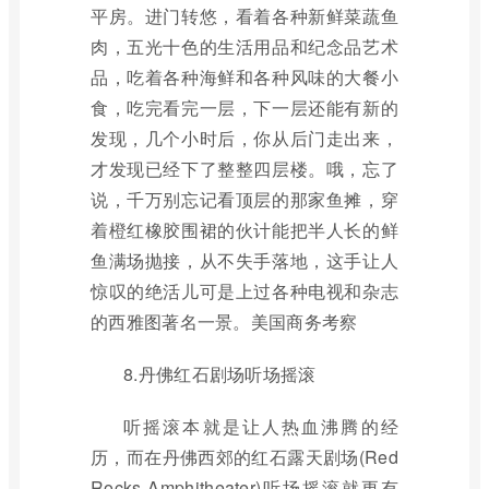
平房。进门转悠，看着各种新鲜菜蔬鱼
肉，五光十色的生活用品和纪念品艺术
品，吃着各种海鲜和各种风味的大餐小
食，吃完看完一层，下一层还能有新的
发现，几个小时后，你从后门走出来，
才发现已经下了整整四层楼。哦，忘了
说，千万别忘记看顶层的那家鱼摊，穿
着橙红橡胶围裙的伙计能把半人长的鲜
鱼满场抛接，从不失手落地，这手让人
惊叹的绝活儿可是上过各种电视和杂志
的西雅图著名一景。美国商务考察
8.丹佛红石剧场听场摇滚
听摇滚本就是让人热血沸腾的经
历，而在丹佛西郊的红石露天剧场(Red
Rocks Amphitheater)听场摇滚就更有