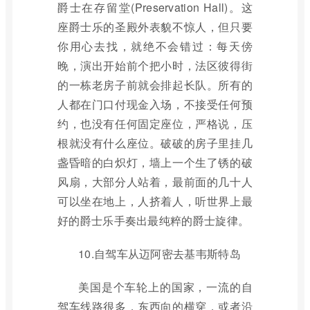
爵士在存留堂(Preservation Hall)。这
座爵士乐的圣殿外表貌不惊人，但只要
你用心去找，就绝不会错过：每天傍
晚，演出开始前个把小时，法区彼得街
的一栋老房子前就会排起长队。所有的
人都在门口付现金入场，不接受任何预
约，也没有任何固定座位，严格说，压
根就没有什么座位。破破的房子里挂几
盏昏暗的白炽灯，墙上一个生了锈的破
风扇，大部分人站着，最前面的几十人
可以坐在地上，人挤着人，听世界上最
好的爵士乐手奏出最纯粹的爵士旋律。
10.自驾车从迈阿密去基韦斯特岛
美国是个车轮上的国家，一流的自
驾车线路很多，东西向的横穿，或者沿