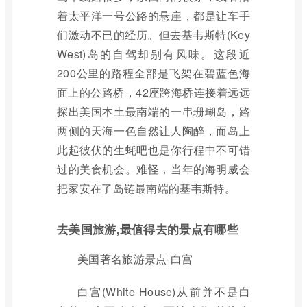
着太平洋一号公路的悬崖，都是让车手
们激动不已的经历。但去基韦斯特(Key
West)岛的自驾却别有风味。这段近
200公里的路程全部是飞架在碧蓝色海
面上的公路桥，42座跨海桥连接着远远
探出美国本土最南端的一串珊瑚岛，路
两侧的天海一色自然让人陶醉，而岛上
此起彼伏的生蚝吧也是你行程中不可错
过的美食机会。难怪，当年的海明威会
把家安在了岛链最南端的基韦斯特。
去美国旅游,最值得去的景点有哪些
美国著名旅游景点-白宫
白宫(White House)从前并不是白