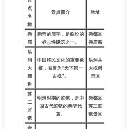
点
景点简介
地址
名
称
尧
尧帝的庙宇，是临汾的
尧都区
庙
标志性建筑之一。
尧庙路
洪
洞
中国移民文化的重要象
洪洞县
大
征，被誉为“天下第一
大槐树
槐
古槐”。
景区
树
苏
明清时期的监狱，是中
尧都区
三
国古代监狱的典型代
苏三监
监
表。
狱景区
狱
壶