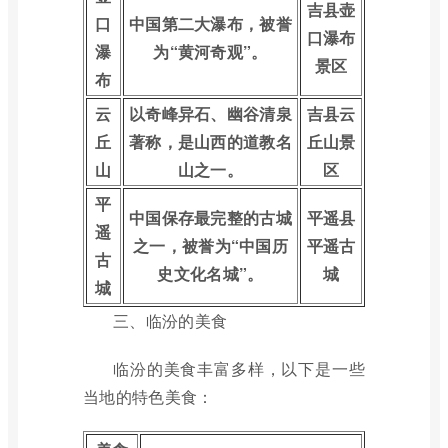
吉县壶
口
中国第二大瀑布，被誉
口瀑布
瀑
为“黄河奇观”。
景区
布
云
以奇峰异石、幽谷清泉
吉县云
丘
著称，是山西的道教名
丘山景
山
山之一。
区
平
中国保存最完整的古城
平遥县
遥
之一，被誉为“中国历
平遥古
古
史文化名城”。
城
城
三、临汾的美食
临汾的美食丰富多样，以下是一些
当地的特色美食：