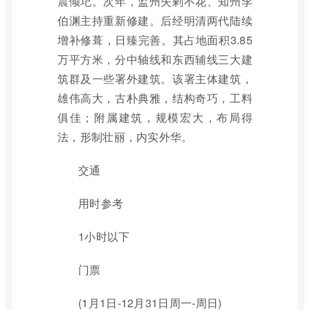
震倾圮。次年，监州失剌不花、知州李
伯渊主持重新修建。后经明清两代陆续
增补修葺，日臻完善。其占地面积3.85
万平方米，分中轴线和东西辅线三大建
筑群及一些署外建筑。该署主体建筑，
雄伟高大，古朴典雅，结构奇巧，工料
俱佳；附属建筑，规模宏大，布局得
法，形制壮丽，内实外华。
交通
用时参考
1小时以下
门票
(1月1日-12月31日周一-周日)