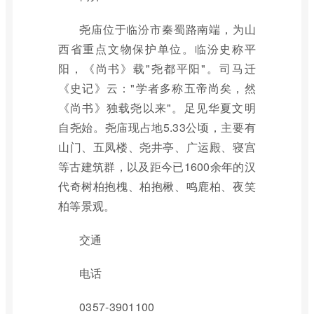
尧庙位于临汾市秦蜀路南端，为山
西省重点文物保护单位。临汾史称平
阳，《尚书》载"尧都平阳"。司马迁
《史记》云："学者多称五帝尚矣，然
《尚书》独载尧以来"。足见华夏文明
自尧始。尧庙现占地5.33公顷，主要有
山门、五凤楼、尧井亭、广运殿、寝宫
等古建筑群，以及距今已1600余年的汉
代奇树柏抱槐、柏抱楸、鸣鹿柏、夜笑
柏等景观。
交通
电话
0357-3901100