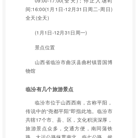
09:00-17:00(全天)；停止入场时
间:16:00(1月1日-12月31日周二-周日)
全天(全天)
(1月1日-12月31日周一)
景点位置
山西省临汾市曲沃县曲村镇晋国博
物馆
临汾有几个旅游景点
临汾市位于山西西南，古称平阳，
传说中的“尧都平阳”即指此地。临汾市
共辖17个市、县、区，文化积演深厚，
旅游景点众多，交通方便，南同蒲铁
路、大运公路纵贯南北，临七公路、侯