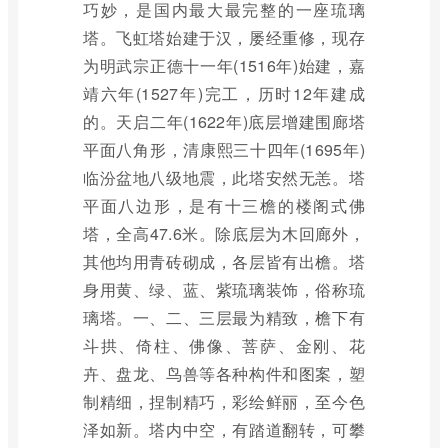
巧妙，是国内最大最完整的一座琉璃
塔。飞虹塔始建于汉，屡经重修，现存
为明武宗正德十一年(1516年)始建，嘉
靖六年(1527年)完工，历时12年建成
的。天启二年(1622年)底层增建围廊塔
平面八角形，清康熙三十四年(1695年)
临汾盆地八级地震，此塔安然无恙。塔
平面八边形，是有十三檐的楼阁式佛
塔，全高47.6米。除底层为木回廊外，
其他均用青砖砌成，各层皆有出檐。塔
身用黄、绿、蓝、紫琉璃装饰，俗称琉
璃塔。一、二、三层最为精致，檐下有
斗拱、倚柱、佛像、菩萨、金刚、花
卉、盘龙、鸟兽等各种构件和图案，塑
制精细，捏制精巧，彩绘鲜丽，至今色
泽如新。塔内中空，有踏道翻转，可攀