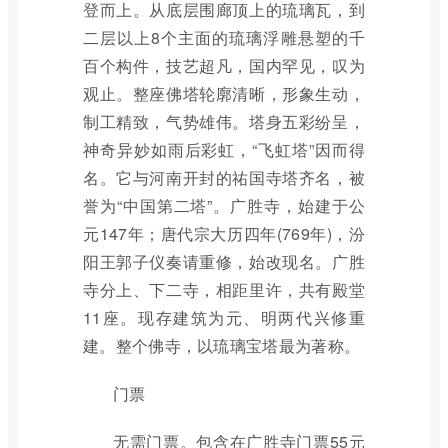
登而上。从底层围廊顶上的琉璃瓦，到
二层以上8个主面的琉璃浮雕悬塑的千
百个构件，技艺超凡，国内罕见，叹为
观止。整座佛塔轮廓清晰，形象生动，
制工精致，气势雄伟。塔身五彩纷呈，
神奇异妙如雨后彩虹，“飞虹塔”因而得
名。它与河南开封的祐国寺塔齐名，被
誉为“中国第二塔”。广胜寺，始建于公
元147年；唐代宗大历四年(769年)，汾
阳王郭子仪奏请重修，始改现名。广胜
寺分上、下二寺，相距里许，共有殿堂
11座。现存建筑为元、明两代兴修重
建。整个佛寺，以琉璃宝塔最为著称。
门票
无需门票。包含在广胜寺门票55元