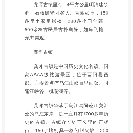
龙潭古镇里存1.4平方公里明清建筑
群，石板街光可鉴人、青幽如玉，150
多座土家吊脚楼、280多个四合院、
500余栋古民居古朴幽静，翘角飞檐，
形态美观。
龚滩古镇
龚滩古镇是中国历史文化名镇、国
家AAAA级旅游景区，位于酉阳县西
部。主要景点有乌江山峡百里画廊、阿
蓬江峡谷、桃花湖等。
龚滩古镇坐落于乌江与阿蓬江交汇
处的乌江东岸，是一座具有1700多年历
史的古镇。古镇存长约三公里的石板
街、150余堵别具一格的封火墙、200