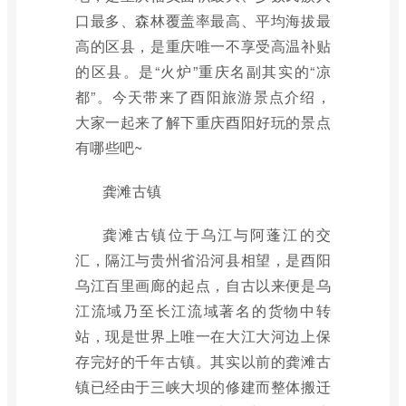
口最多、森林覆盖率最高、平均海拔最
高的区县，是重庆唯一不享受高温补贴
的区县。是“火炉”重庆名副其实的“凉
都”。今天带来了酉阳旅游景点介绍，
大家一起来了解下重庆酉阳好玩的景点
有哪些吧~
龚滩古镇
龚滩古镇位于乌江与阿蓬江的交
汇，隔江与贵州省沿河县相望，是酉阳
乌江百里画廊的起点，自古以来便是乌
江流域乃至长江流域著名的货物中转
站，现是世界上唯一在大江大河边上保
存完好的千年古镇。其实以前的龚滩古
镇已经由于三峡大坝的修建而整体搬迁