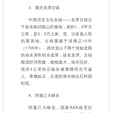
3、重庆龙潭古镇
中国历史文化名镇——龙潭古镇位
于渝东南武陵山区腹地，面积1．5平方
公里，是3．5万土家、苗、汉各族人民
的聚居地。古镇重建于清雍正13年
（1735年），因伏龙山下两个状如龙眼
的汆水洞常积水成潭，故名龙潭。古镇
顺湄舒河而建，规模庞大，保存完好。
现存3公里的石板街被磨蹭得光可鉴
人、青幽如玉，古老的海生物化石时隐
时现。
4、阿蓬江大峡谷
阿蓬江大峡谷，国家AAA级景区