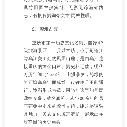
桑竹田园主娱宾”和“无影无踪渔郎路
志，有根有据陶令文章”两幅楹联。
2、龚滩古镇
重庆市第一历史文化名镇、国家4A
级旅游景区——龚滩古镇，位于阿蓬江
与乌江交汇处的凤凰山麓，是由乌江连
接重庆的黄金口岸。据史料记载，明代
万历年间（1573年）山洪暴发，垮塌的
岩石填塞乌江而成滩，过往船只不能通
行，逐渐形成古镇，因当年这里的居民
龚姓众多，故名龚滩。从1700余年的风
雨苍桑中走来的龚滩古镇，建筑格调独
具魅力，民族文化源远流长，展示出崔
璨夺目的历史画卷。