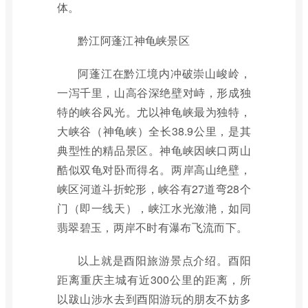
体。
黔江阿蓬江神龟峡景区
阿蓬江在黔江境内冲破崇山峻岭，
一泻千里，山高谷深绝壁对峙，形成独
特的峡谷风光。尤以神龟峡最为独特，
大峡谷（神龟峡）全长38.9公里，是其
典型性的精品景区。神龟峡因峡口两山
酷似双龟对卧而得名。两岸高山绝壁，
峡区河道斗折蛇形，峡谷有27道弯28个
门（即一线天），峡江水光潋滟，如同
翡翠碧玉，两岸不时有瀑布飞流而下。
以上就是酉阳旅游景点介绍。酉阳
距离重庆主城有近300公里的距离，所
以跋山涉水去到酉阳游玩的朋友不妨多