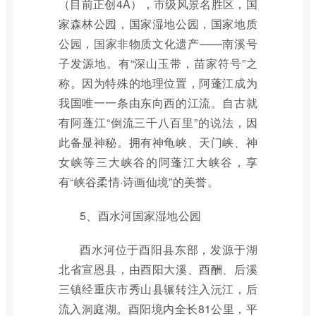
（目前正创4A），市级风景名胜区，国
家森林公园，国家湿地公园，国家地质
公园，国家非物质文化遗产——南溪号
子发源地。有“深山玉带，苗家符号”之
称。因为特殊的地理位置，阿蓬江成为
我国唯一一条由东向西的江流。自古就
有阿蓬江“倒流三千八百里”的说法，因
此备显神秘。拥有神龟峡、天门峡、神
女峡等三大峡谷的阿蓬江大峡谷，享
有“峡谷柔情·诗画仙境”的美誉。
5、酉水河国家湿地公园
酉水河位于酉阳县东部，发源于湖
北省宣恩县，由酉阳大溪、酉酬、后溪
三镇经重庆市秀山县辗转注入沅江，后
流入洞庭湖。酉阳境内全长81公里，平