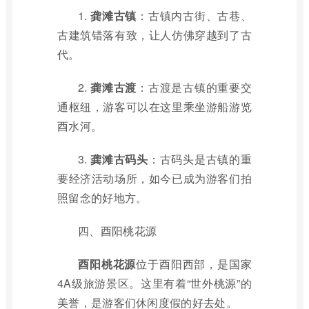
1.
龚滩古镇
：古镇内古街、古巷、
古建筑错落有致，让人仿佛穿越到了古
代。
2.
龚滩古渡
：古渡是古镇的重要交
通枢纽，游客可以在这里乘坐游船游览
酉水河。
3.
龚滩古码头
：古码头是古镇的重
要经济活动场所，如今已成为游客们拍
照留念的好地方。
四、酉阳桃花源
酉阳桃花源
位于酉阳西部，是国家
4A级旅游景区。这里有着“世外桃源”的
美誉，是游客们休闲度假的好去处。