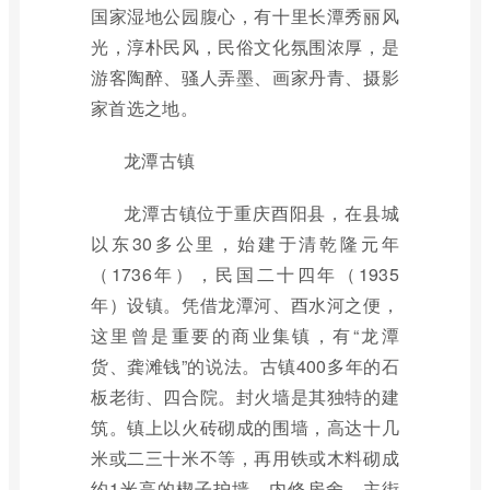
国家湿地公园腹心，有十里长潭秀丽风
光，淳朴民风，民俗文化氛围浓厚，是
游客陶醉、骚人弄墨、画家丹青、摄影
家首选之地。
龙潭古镇
龙潭古镇位于重庆酉阳县，在县城
以东30多公里，始建于清乾隆元年
（1736年），民国二十四年（1935
年）设镇。凭借龙潭河、酉水河之便，
这里曾是重要的商业集镇，有“龙潭
货、龚滩钱”的说法。古镇400多年的石
板老街、四合院。封火墙是其独特的建
筑。镇上以火砖砌成的围墙，高达十几
米或二三十米不等，再用铁或木料砌成
约1米高的楔子护墙，内修房舍。主街