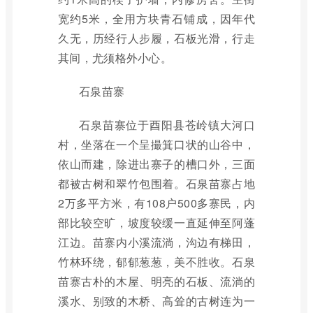
宽约5米，全用方块青石铺成，因年代
久无，历经行人步履，石板光滑，行走
其间，尤须格外小心。
石泉苗寨
石泉苗寨位于酉阳县苍岭镇大河口
村，坐落在一个呈撮箕口状的山谷中，
依山而建，除进出寨子的槽口外，三面
都被古树和翠竹包围着。石泉苗寨占地
2万多平方米，有108户500多寨民，内
部比较空旷，坡度较缓一直延伸至阿蓬
江边。苗寨内小溪流淌，沟边有梯田，
竹林环绕，郁郁葱葱，美不胜收。石泉
苗寨古朴的木屋、明亮的石板、流淌的
溪水、别致的木桥、高耸的古树连为一