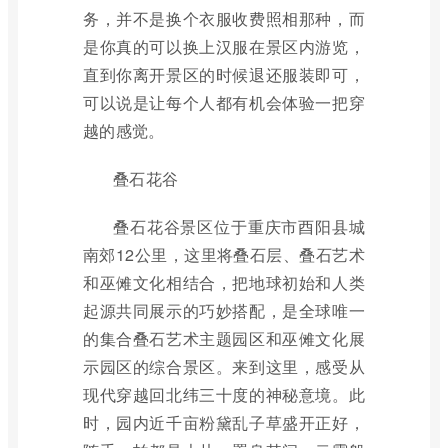
务，并不是换个衣服收费照相那种，而
是你真的可以换上汉服在景区内游览，
直到你离开景区的时候退还服装即可，
可以说是让每个人都有机会体验一把穿
越的感觉。
叠石花谷
叠石花谷景区位于重庆市酉阳县城
南郊12公里，这里将叠石层、叠石艺术
和巫傩文化相结合，把地球初始和人类
起源共同展示的巧妙搭配，是全球唯一
的集合叠石艺术主题园区和巫傩文化展
示园区的综合景区。来到这里，感受从
现代穿越回北纬三十度的神秘意境。此
时，园内近千亩粉黛乱子草盛开正好，