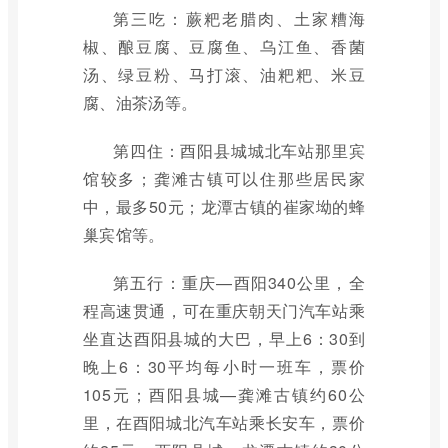
第三吃：蕨粑老腊肉、土家糟海
椒、酿豆腐、豆腐鱼、乌江鱼、香菌
汤、绿豆粉、马打滚、油粑粑、米豆
腐、油茶汤等。
第四住：酉阳县城城北车站那里宾
馆较多；龚滩古镇可以住那些居民家
中，最多50元；龙潭古镇的崔家坳的蜂
巢宾馆等。
第五行：重庆—酉阳340公里，全
程高速贯通，可在重庆朝天门汽车站乘
坐直达酉阳县城的大巴，早上6：30到
晚上6：30平均每小时一班车，票价
105元；酉阳县城—龚滩古镇约60公
里，在酉阳城北汽车站乘长安车，票价