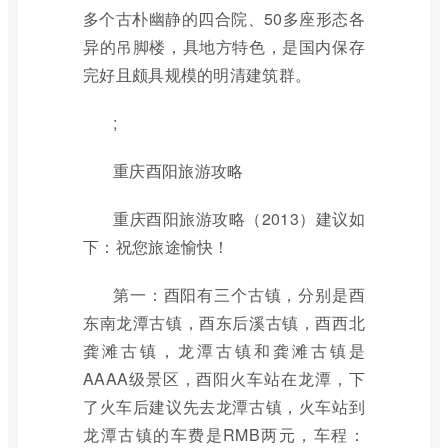
多个古朴幽静的四合院、50多座形态各
异的吊脚楼，具地方特色，是国内保存
完好且颇具规模的明清建筑群。
;
重庆酉阳旅游攻略
重庆酉阳旅游攻略（2013）建议如
下：祝您旅途愉快！
第一：酉阳有三个古镇，分别是酉
东南龙潭古镇，酉东后溪古镇，酉西北
龚滩古镇，龙潭古镇和龚滩古镇是
AAAA级景区，酉阳火车站在龙潭，下
了火车后建议先去龙潭古镇，火车站到
龙潭古镇的车费是RMB两元，车程：