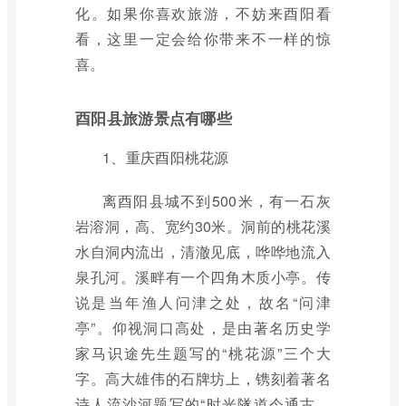
化。如果你喜欢旅游，不妨来酉阳看
看，这里一定会给你带来不一样的惊
喜。
酉阳县旅游景点有哪些
1、重庆酉阳桃花源
离酉阳县城不到500米，有一石灰
岩溶洞，高、宽约30米。洞前的桃花溪
水自洞内流出，清澈见底，哗哗地流入
泉孔河。溪畔有一个四角木质小亭。传
说是当年渔人问津之处，故名“问津
亭”。仰视洞口高处，是由著名历史学
家马识途先生题写的“桃花源”三个大
字。高大雄伟的石牌坊上，镌刻着著名
诗人流沙河题写的“时光隧道今通古，