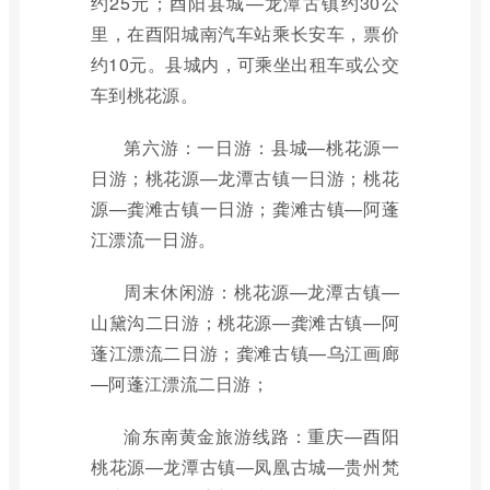
约25元；酉阳县城—龙潭古镇约30公
里，在酉阳城南汽车站乘长安车，票价
约10元。县城内，可乘坐出租车或公交
车到桃花源。
第六游：一日游：县城—桃花源一
日游；桃花源—龙潭古镇一日游；桃花
源—龚滩古镇一日游；龚滩古镇—阿蓬
江漂流一日游。
周末休闲游：桃花源—龙潭古镇—
山黛沟二日游；桃花源—龚滩古镇—阿
蓬江漂流二日游；龚滩古镇—乌江画廊
—阿蓬江漂流二日游；
渝东南黄金旅游线路：重庆—酉阳
桃花源—龙潭古镇—凤凰古城—贵州梵