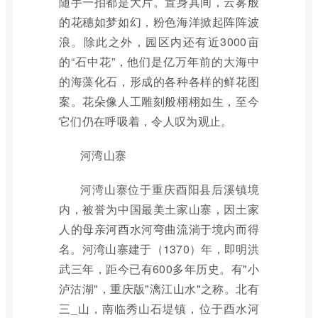
随手一拍都是大片。置身其间，云雾般
的花穗如梦如幻，粉色海洋掀起阵阵波
浪。除此之外，园区内还有近3000亩
的“石中花”，他们是亿万年前的大海中
的海藻化石，形成的各种各样的鲜花图
案。花朵像人工雕刻般栩栩如生，至今
它们仍在呼吸着，令人叹为观止。
河湾山寨
河湾山寨位于重庆酉阳县后溪镇境
内，被誉为中国最美土家山寨，因土家
人的母亲河酉水河弯曲流淌于境内而得
名。河湾山寨建于（1370）年，即明洪
武三年，距今已有600多年历史。有"小
泸沽湖"，重庆版"漓江山水"之称。北有
三_山，南临秀山石堤镇，位于酉水河