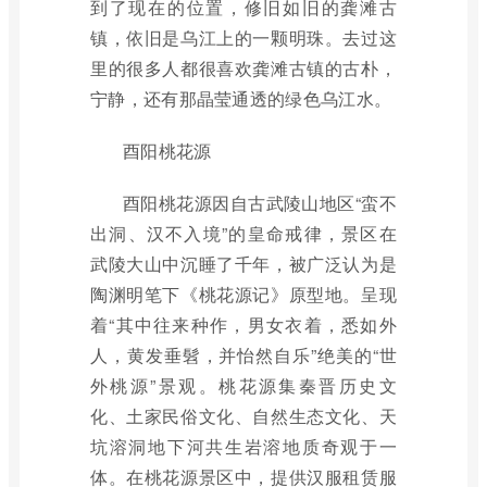
到了现在的位置，修旧如旧的龚滩古
镇，依旧是乌江上的一颗明珠。去过这
里的很多人都很喜欢龚滩古镇的古朴，
宁静，还有那晶莹通透的绿色乌江水。
酉阳桃花源
酉阳桃花源因自古武陵山地区“蛮不
出洞、汉不入境”的皇命戒律，景区在
武陵大山中沉睡了千年，被广泛认为是
陶渊明笔下《桃花源记》原型地。呈现
着“其中往来种作，男女衣着，悉如外
人，黄发垂髫，并怡然自乐”绝美的“世
外桃源”景观。桃花源集秦晋历史文
化、土家民俗文化、自然生态文化、天
坑溶洞地下河共生岩溶地质奇观于一
体。在桃花源景区中，提供汉服租赁服