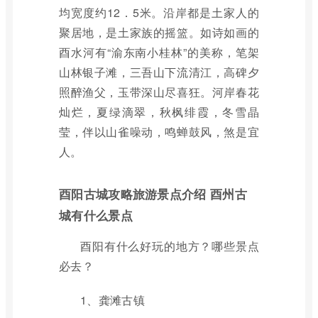
均宽度约12．5米。沿岸都是土家人的
聚居地，是土家族的摇篮。如诗如画的
酉水河有“渝东南小桂林”的美称，笔架
山林银子滩，三吾山下流清江，高碑夕
照醉渔父，玉带深山尽喜狂。河岸春花
灿烂，夏绿滴翠，秋枫绯霞，冬雪晶
莹，伴以山雀噪动，鸣蝉鼓风，煞是宜
人。
酉阳古城攻略旅游景点介绍 酉州古
城有什么景点
酉阳有什么好玩的地方？哪些景点
必去？
1、龚滩古镇