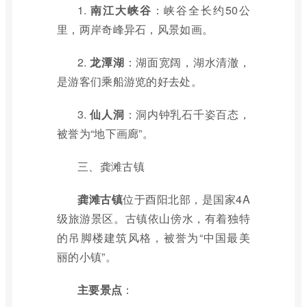
1.
南江大峡谷
：峡谷全长约50公
里，两岸奇峰异石，风景如画。
2.
龙潭湖
：湖面宽阔，湖水清澈，
是游客们乘船游览的好去处。
3.
仙人洞
：洞内钟乳石千姿百态，
被誉为“地下画廊”。
三、龚滩古镇
龚滩古镇
位于酉阳北部，是国家4A
级旅游景区。古镇依山傍水，有着独特
的吊脚楼建筑风格，被誉为“中国最美
丽的小镇”。
主要景点
：