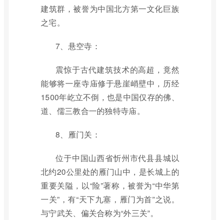
建筑群，被誉为中国北方第一文化巨族
之宅。
7、悬空寺：
震惊于古代建筑技术的高超，竟然
能够将一座寺庙修于悬崖峭壁中，历经
1500年屹立不倒，也是中国仅存的佛、
道、儒三教合一的独特寺庙。
8、雁门关：
位于中国山西省忻州市代县县城以
北约20公里处的雁门山中，是长城上的
重要关隘，以“险”著称，被誉为“中华第
一关”，有“天下九塞，雁门为首”之说。
与宁武关、偏关合称为“外三关”。