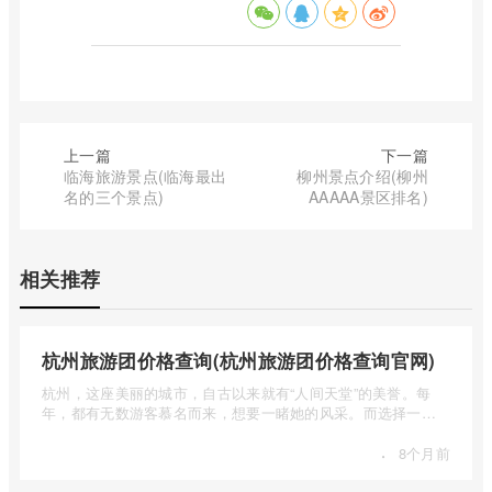
上一篇
下一篇
临海旅游景点(临海最出
柳州景点介绍(柳州
名的三个景点)
AAAAA景区排名)
相关推荐
杭州旅游团价格查询(杭州旅游团价格查询官网)
杭州，这座美丽的城市，自古以来就有“人间天堂”的美誉。每
年，都有无数游客慕名而来，想要一睹她的风采。而选择一个
合适的旅 ...
·
8个月前