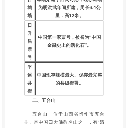
城
为明洪武年间所建，周长6.4公
墙
里，高12米。
日
升
中国第一家票号，被誉为“中国
昌
金融史上的活化石”。
票
号
平
遥
中国现存规模最大、保存最完整
县
的县级衙署。
衙
二、五台山
五台山，位于山西省忻州市五台
县，是中国四大佛教名山之一，有“清