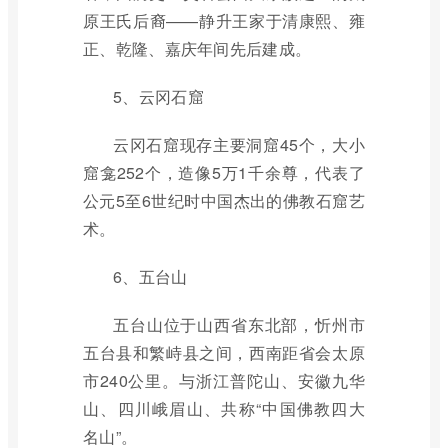
原王氏后裔——静升王家于清康熙、雍
正、乾隆、嘉庆年间先后建成。
5、云冈石窟
云冈石窟现存主要洞窟45个，大小
窟龛252个，造像5万1千余尊，代表了
公元5至6世纪时中国杰出的佛教石窟艺
术。
6、五台山
五台山位于山西省东北部，忻州市
五台县和繁峙县之间，西南距省会太原
市240公里。与浙江普陀山、安徽九华
山、四川峨眉山、共称“中国佛教四大
名山”。