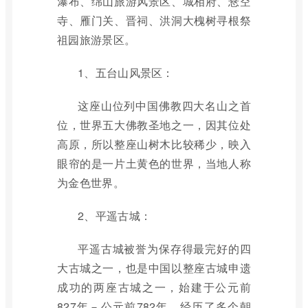
瀑布、绵山旅游风景区、城相府、悬空
寺、雁门关、晋祠、洪洞大槐树寻根祭
祖园旅游景区。
1、五台山风景区：
这座山位列中国佛教四大名山之首
位，世界五大佛教圣地之一，因其位处
高原，所以整座山树木比较稀少，映入
眼帘的是一片土黄色的世界，当地人称
为金色世界。
2、平遥古城：
平遥古城被誉为保存得最完好的四
大古城之一，也是中国以整座古城申遗
成功的两座古城之一，始建于公元前
827年－公元前782年，经历了多个朝