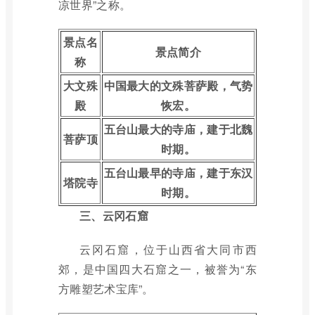
凉世界”之称。
景点名
景点简介
称
大文殊
中国最大的文殊菩萨殿，气势
殿
恢宏。
五台山最大的寺庙，建于北魏
菩萨顶
时期。
五台山最早的寺庙，建于东汉
塔院寺
时期。
三、云冈石窟
云冈石窟，位于山西省大同市西
郊，是中国四大石窟之一，被誉为“东
方雕塑艺术宝库”。