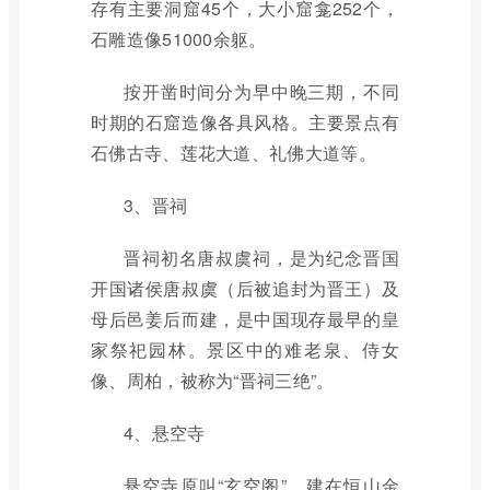
存有主要洞窟45个，大小窟龛252个，
石雕造像51000余躯。
按开凿时间分为早中晚三期，不同
时期的石窟造像各具风格。主要景点有
石佛古寺、莲花大道、礼佛大道等。
3、晋祠
晋祠初名唐叔虞祠，是为纪念晋国
开国诸侯唐叔虞（后被追封为晋王）及
母后邑姜后而建，是中国现存最早的皇
家祭祀园林。景区中的难老泉、侍女
像、周柏，被称为“晋祠三绝”。
4、悬空寺
悬空寺原叫“玄空阁”，建在恒山金