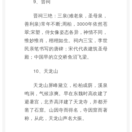
9、晋祠
晋祠三绝：三泉(难老泉，圣母泉，
善利泉)常年不断;周柏，3000年依然苍
翠;宋塑，侍女像姿态各异，神情不同，
惟妙惟肖，栩栩如生。祠内三宝，李世
民亲笔书写的唐碑；宋代代表建筑圣母
殿；中国早的立交桥鱼沼飞梁。
10、天龙山
天龙山屏峰黛立，松柏成荫，溪泉
鸣涧，气候凉爽。早在东魏时高欢建了
避暑宫，北齐高洋建了天龙寺，并都开
凿了石窟。山因寺而得名，寺因窟而著
称，从此，天龙山声名大振。