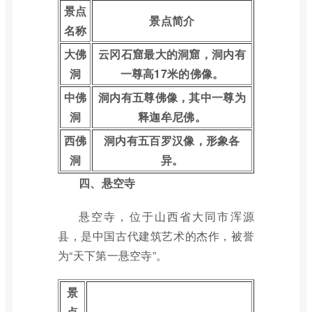
景点
景点简介
名称
大佛
云冈石窟最大的洞窟，洞内有
洞
一尊高17米的佛像。
中佛
洞内有五尊佛像，其中一尊为
洞
释迦牟尼佛。
西佛
洞内有五百罗汉像，形象各
洞
异。
四、悬空寺
悬空寺，位于山西省大同市浑源
县，是中国古代建筑艺术的杰作，被誉
为“天下第一悬空寺”。
景
点