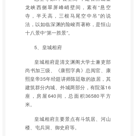
龙峡西侧翠屏峰峭壁间，素有“悬空
寺，半天高，三根马尾空中吊”的说
法，以如临深渊的险峻而著称，是恒山
十八景中“第一胜景”。
5、皇城相府
皇城相府是清文渊阁大学士兼吏部
尚书加三级、《康熙字典》总阅官、康
熙皇帝35年经筵讲师陈廷敬的故居，其
建筑群分内城、外城两部分，有院落16
座，房屋640间，总面积36580平方
米。
皇城相府主要景点有斗筑居、河山
楼、屯兵洞、御史府等。