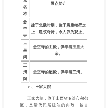
景点简介
名
称
悬
建于北魏时期，位于悬崖峭壁之
空
上，建筑奇特，令人叹为观止。
寺
玉
悬空寺的主殿，供奉着玉皇大
皇
帝。
阁
三
清
悬空寺的配殿，供奉着三清。
阁
五、王家大院
王家大院，位于山西省临汾市尧都
区，是清代民居建筑的典范，被誉