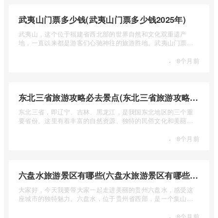
武夷山门票多少钱(武夷山门票多少钱2025年)
武夷山，这个位于福建省西北部的世界自然和文化双重遗产
地，一直以来都是游客们心驰神往的旅游胜地。武夷山门票多
少钱呢？本 ...
·
8个月前
东北三省旅游攻略必去景点(东北三省旅游攻略必去景点视频介绍)
东北三省，即辽宁、吉林、黑龙江，是我国东北地区的三个重
要省份。这里有着丰富的自然资源、独特的民俗文化和美丽的
自然风光 ...
·
8个月前
六盘水旅游景区有哪些(六盘水旅游景区有哪些景点值得去)
大家好，今天我要带大家一起走进美丽的贵州六盘水，感受这
座城市的独特魅力。六盘水，位于贵州省西部，是一个集山水
风光、民 ...
·
8个月前