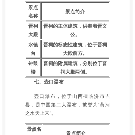
景点
景点简介
名称
晋祠
晋祠的主体建筑，供奉着晋文
大殿
公。
水镜
晋祠的标志性建筑，位于晋祠
台
大殿前方。
钟鼓
晋祠的附属建筑，分别位于晋
楼
祠大殿两侧。
七、壶口瀑布
壶口瀑布，位于山西省临汾市吉
县，是中国第二大瀑布，被誉为“黄河
之水天上来”。
景点名
景点简介