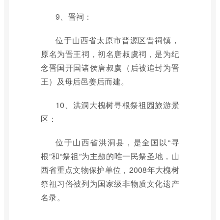
9、晋祠：
位于山西省太原市晋源区晋祠镇，
原名为晋王祠，初名唐叔虞祠，是为纪
念晋国开国诸侯唐叔虞（后被追封为晋
王）及母后邑姜后而建。
10、洪洞大槐树寻根祭祖园旅游景
区：
位于山西省洪洞县，是全国以“寻
根”和“祭祖”为主题的唯一民祭圣地，山
西省重点文物保护单位，2008年大槐树
祭祖习俗被列为国家级非物质文化遗产
名录。