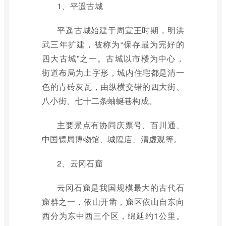
1、平遥古城
平遥古城始建于周宣王时期，明洪
武三年扩建，被称为“保存最为完好的
四大古城”之一。古城以市楼为中心，
街道布局为土字形，城内住宅都是清一
色的青砖灰瓦，由纵横交错的四大街、
八小街、七十二条蚰蜒巷构成。
主要景点有协同庆票号、百川通、
中国镖局博物馆、城隍庙、清虚观等。
2、云冈石窟
云冈石窟是我国规模最大的古代石
窟群之一，依山开凿，窟区依山自东向
西分为东中西三个区，绵延约1公里。