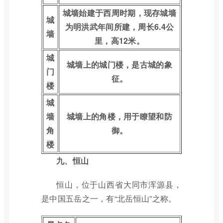
城墙始建于西周时期，现存城墙
城
为明洪武年间所建，周长6.4公
墙
里，高12米。
城
城墙上的城门楼，是古城的象
门
征。
楼
城
墙
城墙上的角楼，用于瞭望和防
角
御。
楼
九、恒山
恒山，位于山西省大同市浑源县，
是中国五岳之一，有“北岳恒山”之称。