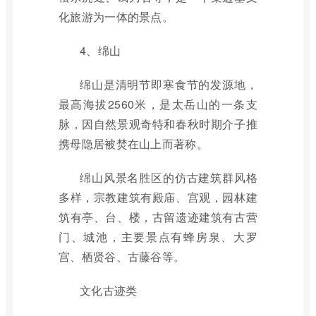
化旅游为一体的景点。
4、绵山
绵山是清明节即寒食节的发源地，
最高海拔2560米，是太岳山的一条支
脉，因自然景观奇特和春秋时期介子推
携母隐居被焚在山上而著称。
绵山风景名胜区的仿古建筑群风格
多样，宗教建筑有殿庙、宫观，园林建
筑有亭、台、楼，古留遗迹建筑有古营
门、城池，主要景点有蜂房泉、大罗
宫、栖贤谷、古藤谷等。
文化古迹类