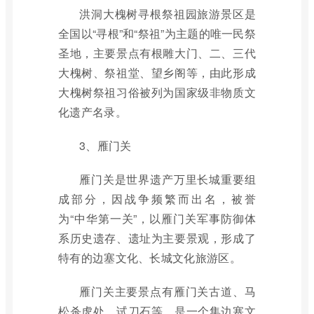
洪洞大槐树寻根祭祖园旅游景区是
全国以“寻根”和“祭祖”为主题的唯一民祭
圣地，主要景点有根雕大门、二、三代
大槐树、祭祖堂、望乡阁等，由此形成
大槐树祭祖习俗被列为国家级非物质文
化遗产名录。
3、雁门关
雁门关是世界遗产万里长城重要组
成部分，因战争频繁而出名，被誉
为“中华第一关”，以雁门关军事防御体
系历史遗存、遗址为主要景观，形成了
特有的边塞文化、长城文化旅游区。
雁门关主要景点有雁门关古道、马
松杀虎处、试刀石等，是一个集边塞文