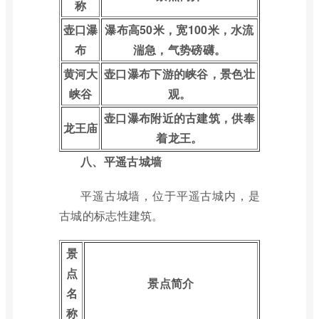
称
壶口瀑
瀑布高50米，宽100米，水流
布
湍急，气势磅礴。
黄河大
壶口瀑布下游的峡谷，景色壮
峡谷
观。
壶口瀑布附近的古建筑，供奉
龙王庙
着龙王。
八、平遥古城墙
平遥古城墙，位于平遥古城内，是
古城的标志性建筑。
景
点
景点简介
名
称