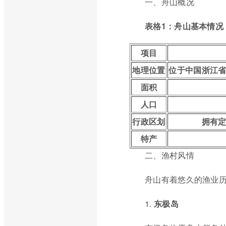
一、舟山概况
表格1：舟山基本情况
项目
地理位置
位于中国浙江
面积
人口
行政区划
拥有
特产
二、渔村风情
舟山有着悠久的渔业
1.
东极岛