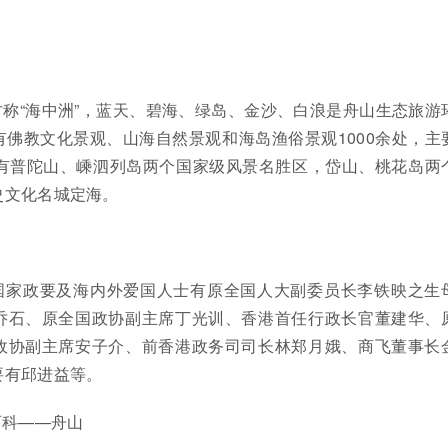
称“海中洲”，蓝天、碧海、绿岛、金沙、白浪是舟山生态旅游
佛教文化景观、山海自然景观和海岛渔俗景观1000余处，主
拥有普陀山、嵊泗列岛两个国家级风景名胜区，岱山、桃花岛两
史文化名城定海。
国家政要及海内外爱国人士有原全国人大副委员长李铁映之生
乔石、原全国政协副主席丁光训、香港首任行政长官董建华、
政协副主席安子介、前香港政务司司长林郑月娥、商飞董事长
要有邱进益等。
百科——舟山