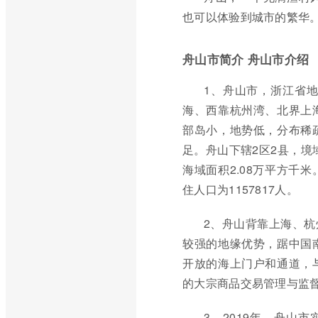
也可以体验到城市的繁华
舟山市简介 舟山市介绍
1、舟山市，浙江省
海、西靠杭州湾、北界上
部岛小，地势低，分布稀
足。舟山下辖2区2县，境域
海域面积2.08万平方千
住人口为1157817人。
2、舟山背靠上海、
较强的地缘优势，踞中国
开放的海上门户和通道，
的大宗商品交易管理与监
3、2019年，舟山市