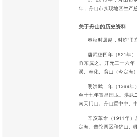
年，舟山市实现地区生产总值1
关于舟山的历史资料
春秋时属越，时称“甬东
唐武德四年（621年
甬东属之。开元二十六年
溪、奉化、翁山（今定海
明洪武二年（1369
至十七年置昌国卫。洪武二
南天门山。舟山置中中、中
辛亥革命（1911年
定海、普陀两区和岱山、