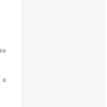
缩短
、居