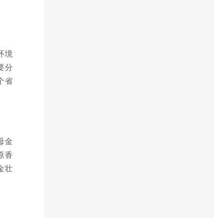
环境
要分
个省
母金
原香
金壮