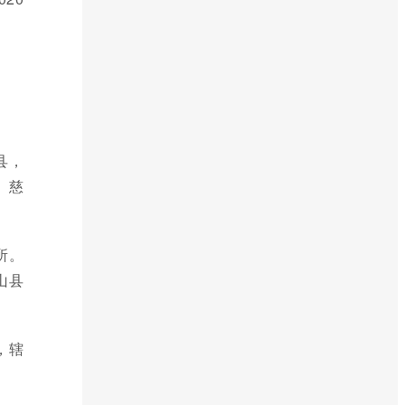
县，
、慈
所。
山县
，辖