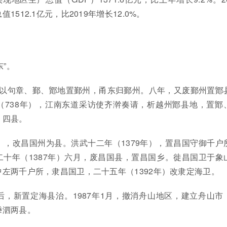
512.1亿元，比2019年增长12.0%。
”。
）以句章、鄞、鄮地置鄞州，甬东归鄞州。八年，又废鄞州置鄮
（738年），江南东道采访使齐澣奏请，析越州鄮县地，置鄮
）四县。
年），改昌国州为县。洪武十二年（1379年），置昌国守御千户
十年（1387年）六月，废昌国县，置昌国乡。徙昌国卫于象
左两千户所，隶昌国卫，二十五年（1392年）改隶定海卫。
）后，新置定海县治。1987年1月，撤消舟山地区，建立舟山市
嵊泗两县。