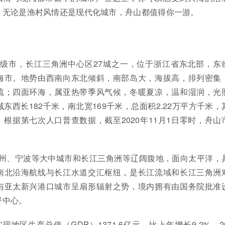
。无论是渔村风情还是现代化城市，舟山都值得你一游。
地级市，长江三角洲中心区27城之一，位于浙江省东北部，东
海市。地势由西南向东北倾斜，南部岛大，海拔高，排列密集
疏；四面环海，属亚热带季风气候，冬暖夏凉，温和湿润，光
东西长182千米，南北宽169千米，总面积2.22万平方千米，
米。根据第七次人口普查数据，截至2020年11月1日零时，舟山
杭州、宁波等大中城市和长江三角洲等辽阔腹地，面向太平洋，
南北沿海航线与长江水道交汇枢纽，是长江流域和长江三角洲
与亚太新兴港口城市呈扇形辐射之势，境内拥有由国务院批准
督中心。
实现地区生产总值（GDP）1371.6亿元，比上年增长9.2%。20