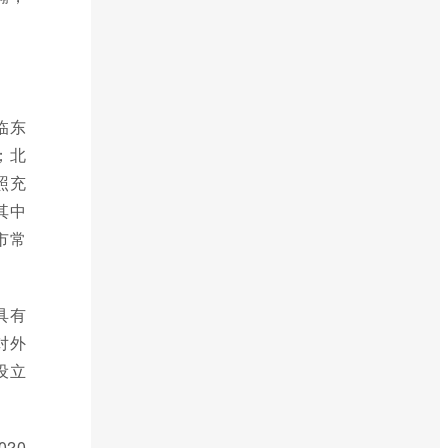
临东
；北
照充
其中
市常
具有
对外
设立
20