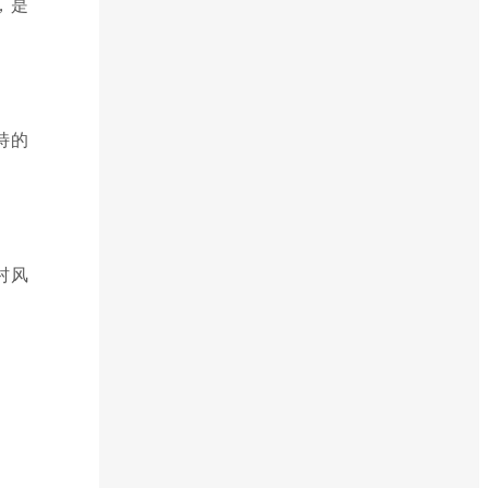
，是
特的
村风