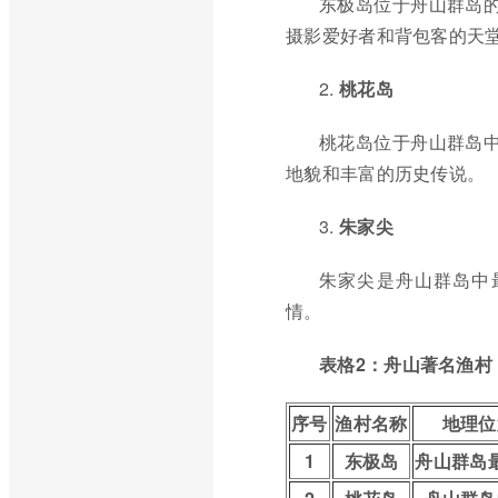
东极岛位于舟山群岛的
摄影爱好者和背包客的天
2.
桃花岛
桃花岛位于舟山群岛中
地貌和丰富的历史传说。
3.
朱家尖
朱家尖是舟山群岛中
情。
表格2：舟山著名渔村
序号
渔村名称
地理位
1
东极岛
舟山群岛