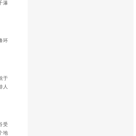
千瀑
峰环
貌于
游人
谷受
个地