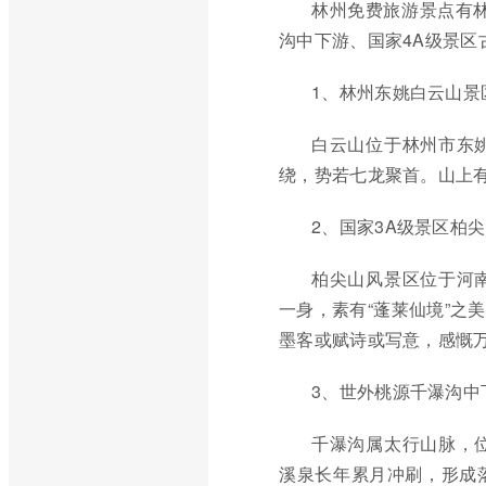
林州免费旅游景点有
沟中下游、国家4A级景
1、林州东姚白云山景
白云山位于林州市东
绕，势若七龙聚首。山上
2、国家3A级景区柏
柏尖山风景区位于河
一身，素有“蓬莱仙境”之
墨客或赋诗或写意，感慨
3、世外桃源千瀑沟中
千瀑沟属太行山脉，
溪泉长年累月冲刷，形成