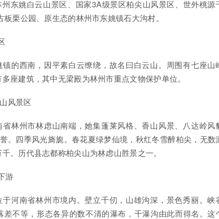
林州东姚白云山景区、国家3A级景区柏尖山风景区、世外桃源
区古板栗公园、原生态的林州市东姚镇石大沟村。
区
姚镇的西南，因平素白云缭绕，故名曰白云山。周围有七座山
有多座建筑，其中无梁殿为林州市重点文物保护单位。
尖山风景区
南省林州市林虑山南端，她集蓬莱风格、香山风景、八达岭风
美誉。四季风光旖旎。春花夏绿梦仙境，秋红冬雪醉柏尖，无数
万千。历代县志都称柏尖山为林虑山胜景之一。
下游
位于河南省林州市境内。壁立千仞，山雄沟深，景色秀丽。峡
落差不等，形态各异的数不清的瀑布，千瀑沟由此而得名。这