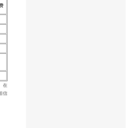
费
。在
相信