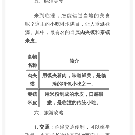
五、临潼美食
来到临潼，怎能错过当地的美食
呢？这里的小吃琳琅满目，让人垂涎欲
滴。其中，最有名的当属
肉夹馍
和
秦镇
米皮
。
食物
简介
名称
肉夹
用馍夹着肉，味道鲜美，是临
馍
潼的特色小吃之一。
秦镇
用米粉制成的米皮，口感滑
米皮
嫩，是临潼的传统小吃。
六、旅游攻略
1.
交通
：临潼交通便利，可以乘坐