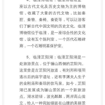
座以古代文化及历史文物为主的博物
馆，收藏了大量的古代文物，比如秦
腔、秦簪、秦椅、秦瓷等，可以让游客
们了解古代中国文明的历史文化。临潼
博物馆位于临潼，是一座综合性的文化
馆，设有五个陈列室，一个历代石雕碑
廊，一个石雕明墓保护室。
5、临潼芷阳湖：临潼芷阳湖是一
处旅游景点，位于骊山西侧的芷阳沟。
这里曾是古芷阳河故道，有刘邦和项羽
逃出后的庙宇遗址，还有李渊夫人生子
的金刚庙和秦琼的饮马泉。如今，芷阳
湖已发展成为骊山景区的一个新旅游
点。湖水碧绿，波光粼粼，两岸高山耸
立，给人一种宛如镶嵌在山腰的美丽景