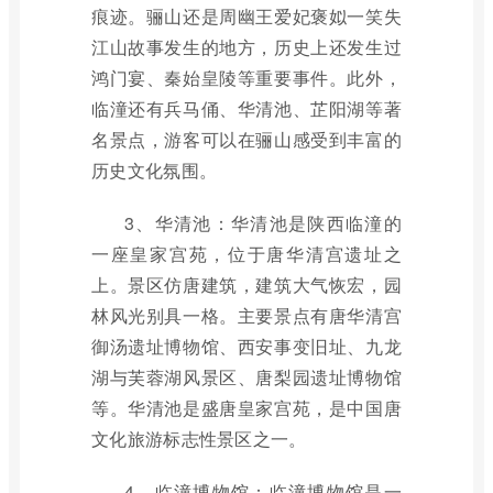
痕迹。骊山还是周幽王爱妃褒姒一笑失
江山故事发生的地方，历史上还发生过
鸿门宴、秦始皇陵等重要事件。此外，
临潼还有兵马俑、华清池、芷阳湖等著
名景点，游客可以在骊山感受到丰富的
历史文化氛围。
3、华清池：华清池是陕西临潼的
一座皇家宫苑，位于唐华清宫遗址之
上。景区仿唐建筑，建筑大气恢宏，园
林风光别具一格。主要景点有唐华清宫
御汤遗址博物馆、西安事变旧址、九龙
湖与芙蓉湖风景区、唐梨园遗址博物馆
等。华清池是盛唐皇家宫苑，是中国唐
文化旅游标志性景区之一。
4、临潼博物馆：临潼博物馆是一