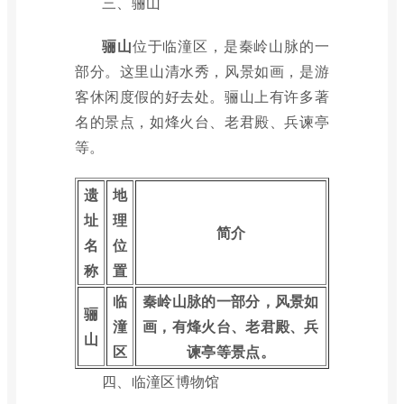
三、骊山
骊山
位于临潼区，是秦岭山脉的一
部分。这里山清水秀，风景如画，是游
客休闲度假的好去处。骊山上有许多著
名的景点，如烽火台、老君殿、兵谏亭
等。
遗
地
址
理
简介
名
位
称
置
临
秦岭山脉的一部分，风景如
骊
潼
画，有烽火台、老君殿、兵
山
区
谏亭等景点。
四、临潼区博物馆