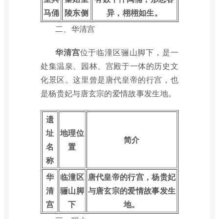
马俑
陵东侧
异，栩栩如生。
二、华清宫
华清宫
位于临潼区骊山脚下，是一
处集温泉、园林、宫殿于一体的历史文
化景区。这里曾是唐代皇帝的行宫，也
是杨贵妃与唐玄宗的爱情故事发生地。
遗
址
地理位
简介
名
置
称
华
临潼区
唐代皇帝的行宫，杨贵妃
清
骊山脚
与唐玄宗的爱情故事发生
宫
下
地。