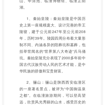
山、华清池、临潼博物馆、临潼芷阳
湖。
1、秦始皇陵：秦始皇陵是中国历
史上第一座规模庞大、设计完善的帝王
陵寝，建于公元前247年至公元前208
年，历时39年。陵园四周分布着大量形
制不同、内涵各异的陪葬坑和墓葬，包
括举世闻名的“世界第八大奇迹”兵马俑
坑。秦始皇陵充分表现了2000多年前中
国古代汉族劳动人民的艺术才能，是中
华民族的骄傲和宝贵财富。
2、骊山：骊山是陕西西安临潼区
的一座著名景点，被评为“中国御温泉
之都”。在临潼旅游期间，可以登高望
远，欣赏风光秀丽的山水，感受历史的