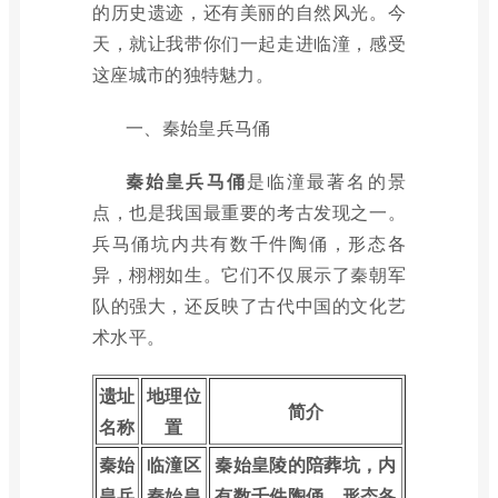
的历史遗迹，还有美丽的自然风光。今
天，就让我带你们一起走进临潼，感受
这座城市的独特魅力。
一、秦始皇兵马俑
秦始皇兵马俑
是临潼最著名的景
点，也是我国最重要的考古发现之一。
兵马俑坑内共有数千件陶俑，形态各
异，栩栩如生。它们不仅展示了秦朝军
队的强大，还反映了古代中国的文化艺
术水平。
遗址
地理位
简介
名称
置
秦始
临潼区
秦始皇陵的陪葬坑，内
皇兵
秦始皇
有数千件陶俑，形态各