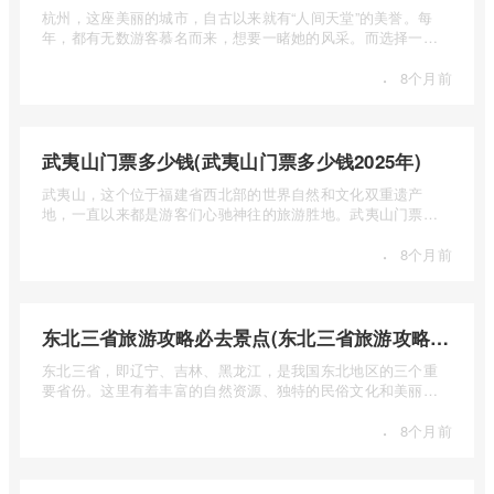
杭州，这座美丽的城市，自古以来就有“人间天堂”的美誉。每
年，都有无数游客慕名而来，想要一睹她的风采。而选择一个
合适的旅 ...
·
8个月前
武夷山门票多少钱(武夷山门票多少钱2025年)
武夷山，这个位于福建省西北部的世界自然和文化双重遗产
地，一直以来都是游客们心驰神往的旅游胜地。武夷山门票多
少钱呢？本 ...
·
8个月前
东北三省旅游攻略必去景点(东北三省旅游攻略必去景点视频介绍)
东北三省，即辽宁、吉林、黑龙江，是我国东北地区的三个重
要省份。这里有着丰富的自然资源、独特的民俗文化和美丽的
自然风光 ...
·
8个月前