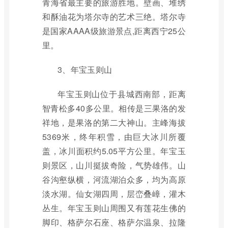
青海省最主要的旅游胜地。壁画、堆绣
和酥油花为塔尔寺的艺术三绝。塔尔寺
是国家AAAA级旅游景点,距离西宁25公
里。
3、年宝玉则山
年宝玉则山位于县城西南部，距离
智青松多40多公里。相传是三果洛的发
祥地，是果洛的第二大神山。主峰海拔
5369米，终年积雪，由巨大冰川所覆
盖，冰川面积约5.05平方公里。年宝玉
则景区，山川挺拔奇险，气势雄伟。山
谷沟壑纵横，河流湖泊众多，均为高原
淡水湖。仙女湖四周，层峦叠嶂，灌木
丛生。年宝玉则山周围又有莲花生佛的
脚印、格萨尔石座、格萨尔温泉、拉隆