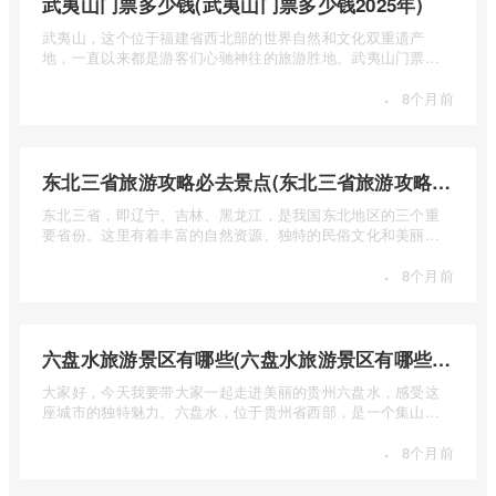
武夷山门票多少钱(武夷山门票多少钱2025年)
武夷山，这个位于福建省西北部的世界自然和文化双重遗产
地，一直以来都是游客们心驰神往的旅游胜地。武夷山门票多
少钱呢？本 ...
·
8个月前
东北三省旅游攻略必去景点(东北三省旅游攻略必去景点视频介绍)
东北三省，即辽宁、吉林、黑龙江，是我国东北地区的三个重
要省份。这里有着丰富的自然资源、独特的民俗文化和美丽的
自然风光 ...
·
8个月前
六盘水旅游景区有哪些(六盘水旅游景区有哪些景点值得去)
大家好，今天我要带大家一起走进美丽的贵州六盘水，感受这
座城市的独特魅力。六盘水，位于贵州省西部，是一个集山水
风光、民 ...
·
8个月前