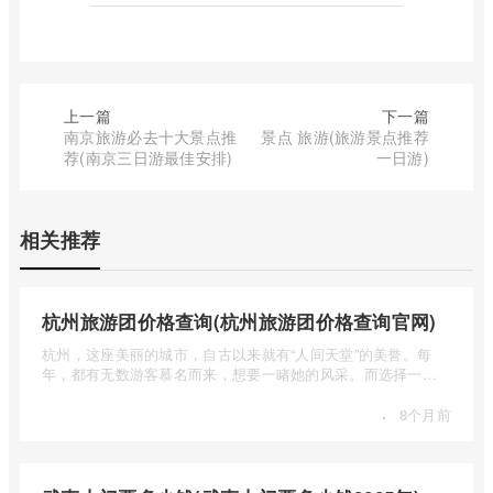
上一篇
下一篇
南京旅游必去十大景点推
景点 旅游(旅游景点推荐
荐(南京三日游最佳安排)
一日游)
相关推荐
杭州旅游团价格查询(杭州旅游团价格查询官网)
杭州，这座美丽的城市，自古以来就有“人间天堂”的美誉。每
年，都有无数游客慕名而来，想要一睹她的风采。而选择一个
合适的旅 ...
·
8个月前