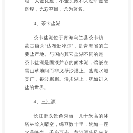
塔，大金瓦殿，小金瓦殿和大经堂金碧
辉煌，光彩夺目，尤为著名。
3、茶卡盐湖
茶卡盐湖位于青海乌兰县茶卡镇，
蒙古语为“达布逊淖尔”，是青海省的主
要盐产地。与国内其它盐湖不同的是，
茶卡盐湖是固液并存的卤水湖，镶嵌在
雪山草地间而非戈壁沙漠上。盐湖水域
宽广，银波粼粼。漫步湖上，犹如进入
盐的世界。
4、三江源
长江源头景色秀丽，几十米高的冰
塔林耸入晴空，绵亘数十里，婉如一座
水晶峰峦，千姿百态。黄河源头风光宜