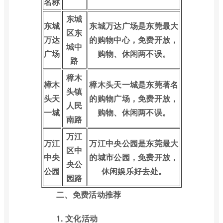
名称
东城
东城
东城万达广场是东莞最大
区东
万达
的购物中心，免费开放，
城中
广场
购物、休闲两不误。
路
樟木
樟木
樟木头天一城是东莞著名
头镇
头天
的购物广场，免费开放，
人民
一城
购物、休闲两不误。
南路
万江
万江
万江中央公园是东莞最大
区中
中央
的城市公园，免费开放，
央公
公园
休闲娱乐好去处。
园路
二、免费活动推荐
1. 文化活动