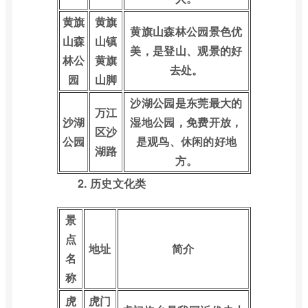
黄旗
黄旗
黄旗山森林公园景色优
山森
山镇
美，是登山、观景的好
林公
黄旗
去处。
园
山脚
沙湖公园是东莞最大的
万江
沙湖
湿地公园，免费开放，
区沙
公园
是观鸟、休闲的好地
湖路
方。
2. 历史文化类
景
点
地址
简介
名
称
虎
虎门