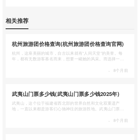
相关推荐
杭州旅游团价格查询(杭州旅游团价格查询官网)
杭州，这座美丽的城市，自古以来就有“人间天堂”的美誉。每
年，都有无数游客慕名而来，想要一睹她的风采。而选择一个
合适的旅 ...
·
8个月前
武夷山门票多少钱(武夷山门票多少钱2025年)
武夷山，这个位于福建省西北部的世界自然和文化双重遗产
地，一直以来都是游客们心驰神往的旅游胜地。武夷山门票多
少钱呢？本 ...
·
8个月前