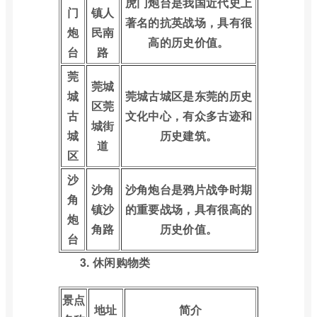
虎门炮台是我国近代史上
门
镇人
著名的抗英战场，具有很
炮
民南
高的历史价值。
台
路
莞
莞城
城
莞城古城区是东莞的历史
区莞
古
文化中心，有众多古迹和
城街
城
历史建筑。
道
区
沙
沙角
沙角炮台是鸦片战争时期
角
镇沙
的重要战场，具有很高的
炮
角路
历史价值。
台
3. 休闲购物类
景点
地址
简介