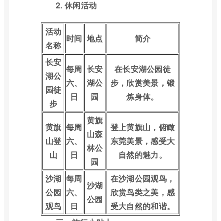
2. 休闲活动
活动
时间
地点
简介
名称
长安
每周
长安
在长安湖公园徒
湖公
六、
湖公
步，欣赏美景，锻
园徒
日
园
炼身体。
步
黄旗
黄旗
每周
登上黄旗山，俯瞰
山森
山登
六、
东莞美景，感受大
林公
山
日
自然的魅力。
园
沙湖
每周
在沙湖公园观鸟，
沙湖
公园
六、
欣赏鸟类之美，感
公园
观鸟
日
受大自然的和谐。