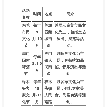
活动
时间
地点
简介
名称
东莞
每年
莞城
以展示东莞市民文
市民
9
区莞
化为主，包括文艺
文化
月-10
城街
演出、展览等活
节
月
道
动。
虎门
虎门
以啤酒文化为主
每年
国际
镇人
题，包括啤酒品
8月-9
啤酒
民南
鉴、音乐演出等活
月
节
路
动。
樟木
每年
樟木
以客家文化为主
头客
10
头镇
题，包括客家美
家文
月-11
人民
食、民俗表演等活
化节
月
南路
动。