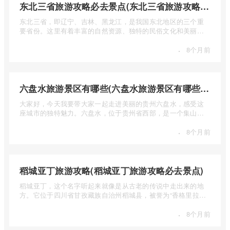
东北三省旅游攻略必去景点(东北三省旅游攻略必去景点视频介绍)
东北三省，即辽宁、吉林、黑龙江，是我国东北地区的三个重
要省份。这里有着丰富的自然资源、独特的民俗文化和美丽的
自然风光 ...
·
8个月前
六盘水旅游景区有哪些(六盘水旅游景区有哪些景点值得去)
大家好，今天我要带大家一起走进美丽的贵州六盘水，感受这
座城市的独特魅力。六盘水，位于贵州省西部，是一个集山水
风光、民 ...
·
8个月前
稻城亚丁旅游攻略(稻城亚丁旅游攻略必去景点)
稻城亚丁，这个名字听起来就像是从古老的传说中走出来的地
方。它位于四川省甘孜藏族自治州稻城县，被誉为“香格里拉的
圣地”， ...
·
8个月前