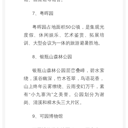
7、粤晖园
粤晖园占地面积50公顷，是集观光
度假、休闲娱乐、艺术鉴赏、拓展培
训、大型会议为一体的旅游避暑胜地。
8、银瓶山森林公园
银瓶山森林公园层峦叠嶂，碧水萦
绕，溪谷幽深，竹木苍翠，鸟语花香，
山上终年云雾缭绕、云雨变幻万千，素
有“小九寨沟”之美誉。公园划分为谢
岗、清溪和樟木头三大片区。
9、可园博物馆