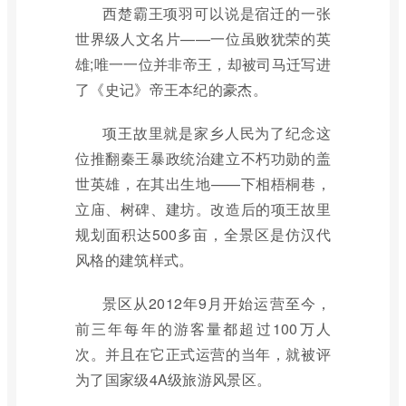
西楚霸王项羽可以说是宿迁的一张
世界级人文名片——一位虽败犹荣的英
雄;唯一一位并非帝王，却被司马迁写进
了《史记》帝王本纪的豪杰。
项王故里就是家乡人民为了纪念这
位推翻秦王暴政统治建立不朽功勋的盖
世英雄，在其出生地——下相梧桐巷，
立庙、树碑、建坊。改造后的项王故里
规划面积达500多亩，全景区是仿汉代
风格的建筑样式。
景区从2012年9月开始运营至今，
前三年每年的游客量都超过100万人
次。并且在它正式运营的当年，就被评
为了国家级4A级旅游风景区。