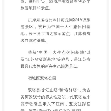
园、垂钓中心、湿地芦苇迷宫等60多个
旅游项目和景点。
洪泽湖湿地公园目前是国家4A级旅
游景区，被评为中国十大生态休闲基
地，长三角世博之旅示范点、江苏省省
级自驾游基地。
荣获“中国十大生态休闲基地”以
及“江苏省摄影基地”等称号，是江苏省
最具代表性的新兴生态旅游景点。
宿城区双塔公园
双塔是指“江山塔”和“春好塔”，为古
黄河景观带的标志性建筑，此双塔名来
源于乾隆皇帝六下江南，五次驻跸宿
迁，连发“第一江山春好处”的感慨!