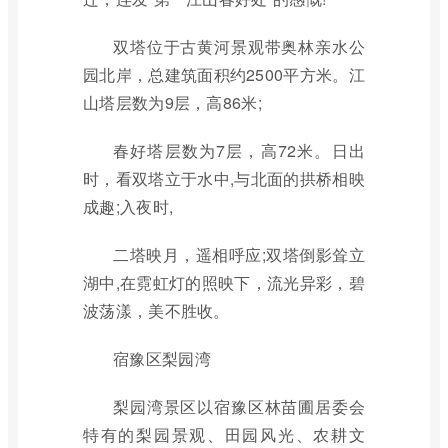
双塔位于古黄河景观带奥林亲水公
园北岸，总建筑面积约2500平方米。江
山塔层数为9层，高86米;
春好塔层数为7层，高72米。日出
时，看双塔立于水中,与北面的拱桥相映
成趣;入夜时,
二塔映月，遥相呼应;双塔倒影耸立
湖中,在霓虹灯的照映下，流光异彩，碧
波荡漾，美不胜收。
宿豫区梨园湾
梨园湾景区以宿豫区林苗圃居委会
特有的梨园景观、田园风光、农耕文