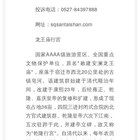
投诉电话：0527-84397888
网址：sqsantaishan.com
龙王庙行宫
国家AAAA级旅游景区、全国重点
文物保护单位，原名"敕建安澜龙王
庙"，座落于宿迁市西北20公里处的古
镇皂河。该建筑群始建于清代顺治年
间，改建于康熙23年，后经雍正、乾
隆、嘉庆皇帝的复修和扩建，形成了现
在占地36亩，四院三进封闭式合院的北
方官式建筑群。乾隆皇帝六次下江南，
五次驻跸于此，并建亭立碑，故又称
为"乾隆行宫"。自清代以来，每年农历