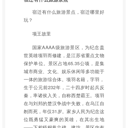
宿迁有什么旅游景点，宿迁哪里好
玩？
项王故里
国家AAAA级旅游景区，为纪念盖
世英雄项羽而修建，是江苏省重点文物
保护单位。景区占地65.35公顷，是集
城市商业、文化、娱乐休闲等多功能于
一体的旅游综合体。项羽名籍，字羽，
生于公元前232年，二十四岁时起兵反
秦，率诸侯入关，自称西楚霸王。项羽
在与刘邦的楚汉争战中失败，在乌江自
刎而死，年仅31岁。家乡人民为纪念这
位既勇猛又豪爽的英雄，在其出生地
——下相梧桐巷立碑、建坊。景区内有