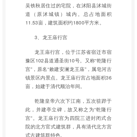
吴铁秋居住过的宅院，在沭阳县沭城街
道（原沭城镇）城内。总占地面积
11.53亩，建筑面积约1800平方米。
3、龙王庙行宫
龙王庙行宫，位于江苏省宿迁市宿
豫区102县道通圣街10号。又称“乾隆行
宫”，原名“敕建安澜龙王庙”，属皂河古
镇景区内景点。龙王庙行宫占地面积36
亩，始建于清代顺治年间。
乾隆皇帝六次下江南，五次驻跸于
此，并建亭立碑，故又称之为“乾隆行
宫”。龙王庙行宫为四院三进封闭式合
院的北方官式建筑群，具有清代北方宫
式古建筑群特色。