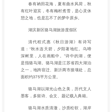
春有衲田花海，夏有曲水风荷，秋
有红叶迎宾，冬有梅村煮雪，是心灵休
憩之地，也是忘不了的梦中原乡。
湖滨新区骆马湖旅游度假区
清代程式惠《秋日游湖》有诗写
道：“秋水连天碧，夕阳著地红。乌啼
深树里，人在画船中。”诗中的湖，便
是指骆马湖。骆马湖是江苏省四大湖泊
之一，地跨宿迁、新沂两市接壤处，总
面积约375平方公里。
骆马湖以湖光山色之美，历代文人
墨客，多留诗、会文、题记载入典籍。
骆马湖水质清澈，沙质松软，湖岸