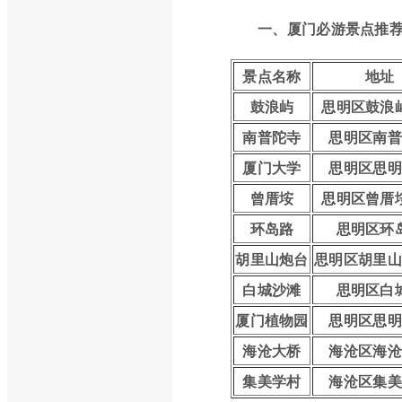
一、厦门必游景点推
景点名称
地址
鼓浪屿
思明区鼓浪
南普陀寺
思明区南普
厦门大学
思明区思明
曾厝垵
思明区曾厝
环岛路
思明区环
胡里山炮台
思明区胡里山
白城沙滩
思明区白
厦门植物园
思明区思明
海沧大桥
海沧区海沧
集美学村
海沧区集美