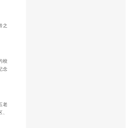
岭之
的校
纪念
五老
区、