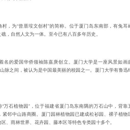
渔村，为“曾厝垵文创村”的简称。位于厦门岛东南部，有兔耳
之礁，自然人文为一体。至今已有八百多年历史。
年由着名的爱国华侨领袖陈嘉庚创立。厦门大学是一座风景如画
”山脉之间，被认为是中国最美丽的校园之一。厦门大学有鲁迅
称“万石植物园”，位于福建省厦门岛东南隅的万石山中，背靠
，紧邻中山路商圈。厦门园林植物园已建成松衫园、裸子植物
物区、雨林世界、花卉园、藤本区等特色专类园十多个。