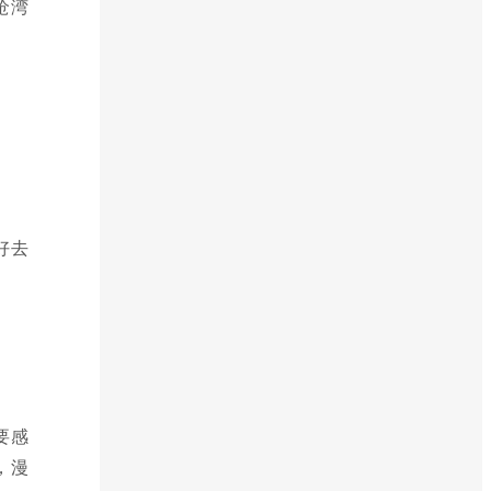
沧湾
好去
要感
，漫