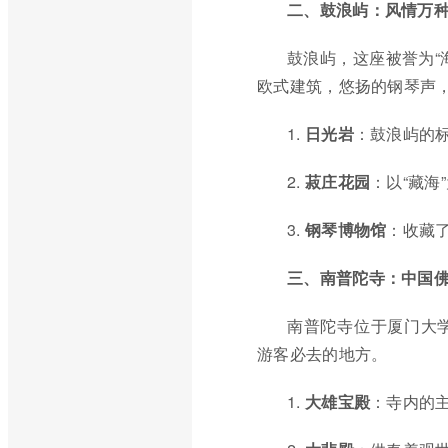
二、鼓浪屿：风情万
鼓浪屿，这座被誉为“
欧式建筑，悠扬的钢琴声
1.
日光岩
：鼓浪屿的
2.
菽庄花园
：以“藏
3.
钢琴博物馆
：收藏
三、南普陀寺：中国
南普陀寺位于厦门大
游客必去的地方。
1.
大雄宝殿
：寺内的