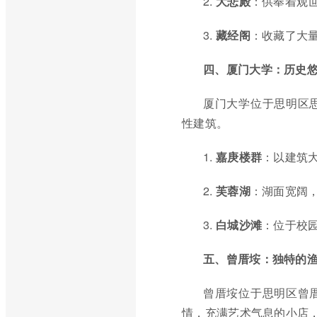
2.
大悲殿
：供奉着观
3.
藏经阁
：收藏了大
四、厦门大学：历史
厦门大学位于思明区
性建筑。
1.
嘉庚楼群
：以建筑
2.
芙蓉湖
：湖面宽阔
3.
白城沙滩
：位于校
五、曾厝垵：独特的
曾厝垵位于思明区曾
情，充满艺术气息的小店