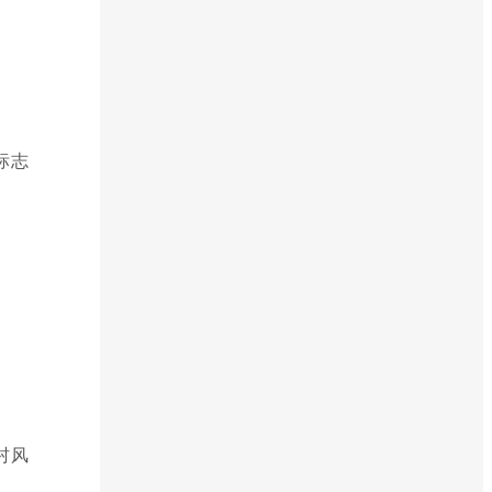
标志
村风