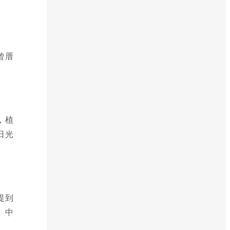
曾厝
，植
日光
提到
。中