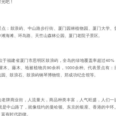
时光吧！
景点：鼓浪屿、中山路步行街、厦门园林植物园、厦门大学、
沙滩海滩、环岛路、天竺山森林公园、厦门老院子景区。
位于福建省厦门市思明区鼓浪屿，全岛的绿地覆盖率超过40%
木、藤木、地被植物共90余科，1000余种。代表景点有：
毓园、鼓浪石、鼓浪屿钢琴博物馆、郑成功纪念馆等。
的老牌商业街，人流量大，商品种类丰富，人气旺盛，人们一
就是中山路了，就像纽约的曼哈顿、东京的银座、香港的中环
，富有时代韵律。