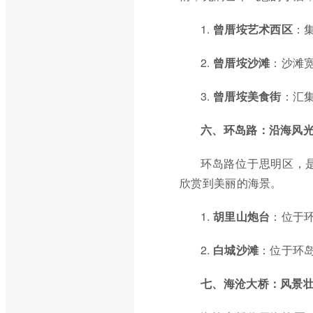
1.
曾厝垵艺术西区
：
2.
曾厝垵沙滩
：沙滩
3.
曾厝垵美食街
：汇
六、环岛路：沿海风
环岛路位于思明区，
欣赏到美丽的海景。
1.
胡里山炮台
：位于
2.
白城沙滩
：位于环
七、海沧大桥：风景