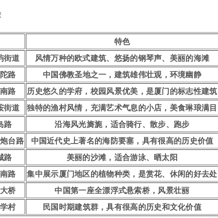
荐
特色
屿街道
风情万种的欧式建筑、悠扬的钢琴声、美丽的海滩
陀路
中国佛教圣地之一，建筑雄伟壮观，环境幽静
南路
历史悠久的学府，校园风景优美，是厦门的标志性建筑
垵街道
独特的渔村风情，充满艺术气息的小店，美食琳琅满目
岛路
沿海风光旖旎，适合骑行、散步、跑步
炮台路
中国近代史上著名的海防要塞，具有很高的历史价值
城路
美丽的沙滩，适合游泳、晒太阳
南路
集中展示厦门地区的植物种类，是赏花、休闲的好去处
大桥
中国第一座全漂浮式悬索桥，风景壮丽
学村
民国时期建筑群，具有很高的历史和文化价值