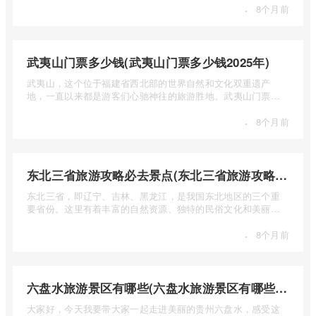
·
8个月前
武夷山门票多少钱(武夷山门票多少钱2025年)
武夷山，这个位于福建省西北部的世界自然和文化双重遗产
地，一直以来都是游客们心驰神往的旅游胜地。武夷山门票多
少钱呢？本 ...
·
8个月前
东北三省旅游攻略必去景点(东北三省旅游攻略必去景点视频介绍)
东北三省，即辽宁、吉林、黑龙江，是我国东北地区的三个重
要省份。这里有着丰富的自然资源、独特的民俗文化和美丽的
自然风光 ...
·
8个月前
六盘水旅游景区有哪些(六盘水旅游景区有哪些景点值得去)
大家好，今天我要带大家一起走进美丽的贵州六盘水，感受这