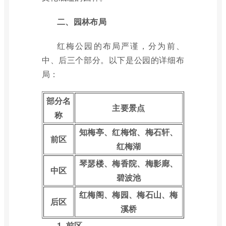
二、园林布局
红梅公园的布局严谨，分为前、
中、后三个部分。以下是公园的详细布
局：
部分名
主要景点
称
知梅亭、红梅馆、梅石轩、
前区
红梅湖
琴瑟楼、梅香院、梅影廊、
中区
碧波池
红梅阁、梅园、梅石山、梅
后区
溪桥
1. 前区