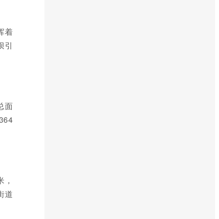
挥着
坝引
总面
64
米，
街道