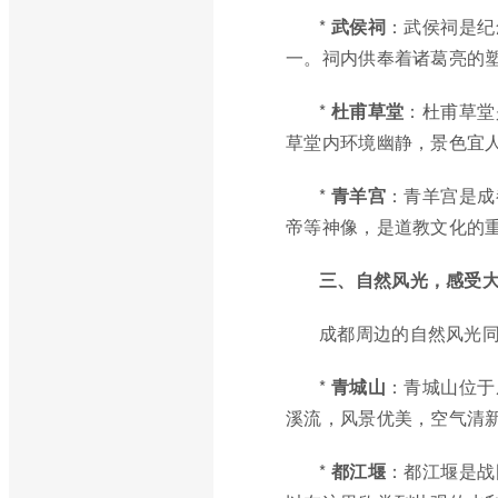
*
武侯祠
：武侯祠是纪
一。祠内供奉着诸葛亮的
*
杜甫草堂
：杜甫草堂
草堂内环境幽静，景色宜
*
青羊宫
：青羊宫是成
帝等神像，是道教文化的
三、自然风光，感受
成都周边的自然风光
*
青城山
：青城山位于
溪流，风景优美，空气清
*
都江堰
：都江堰是战