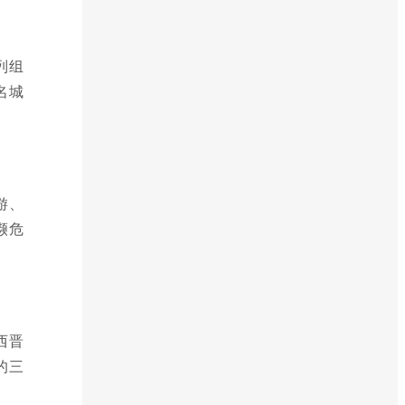
列组
名城
游、
濒危
西晋
的三