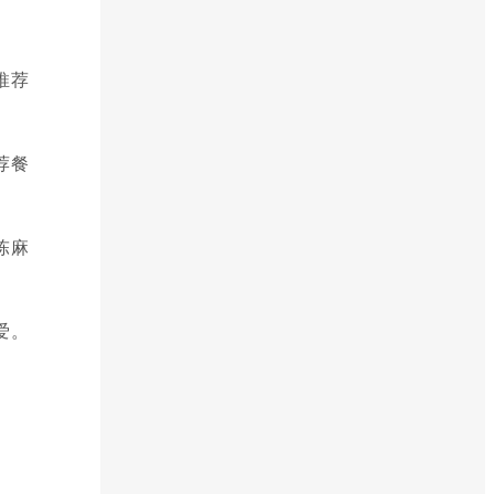
推荐
荐餐
陈麻
爱。