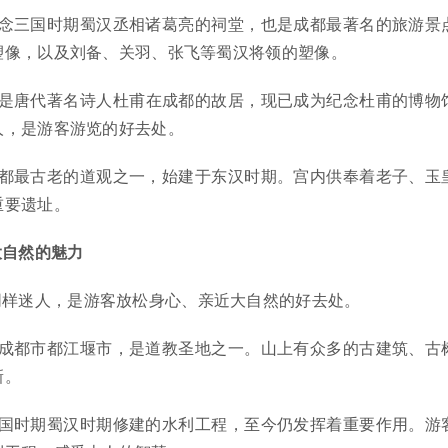
念三国时期蜀汉丞相诸葛亮的祠堂，也是成都最著名的旅游景
塑像，以及刘备、关羽、张飞等蜀汉将领的塑像。
是唐代著名诗人杜甫在成都的故居，现已成为纪念杜甫的博物
人，是游客游览的好去处。
都最古老的道观之一，始建于东汉时期。宫内供奉着老子、玉
重要遗址。
大自然的魅力
同样迷人，是游客放松身心、亲近大自然的好去处。
成都市都江堰市，是道教圣地之一。山上有众多的古建筑、古
新。
国时期蜀汉时期修建的水利工程，至今仍发挥着重要作用。游