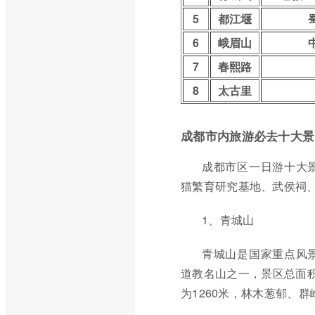
5
都江堰
6
峨眉山
7
春熙路
8
太古里
成都市内旅游必去十大景
成都市区一日游十大
猫繁育研究基地、武侯祠
1、青城山
青城山是国家重点风
道教名山之一，景区总面积
为1260米，林木葱郁、