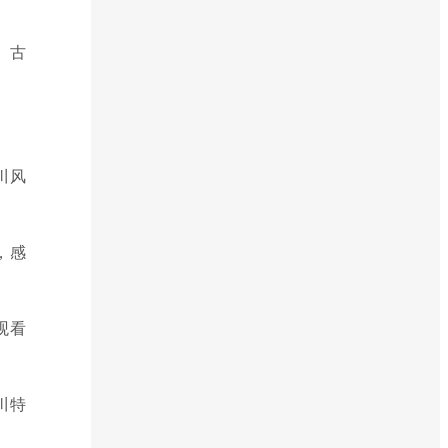
、古
川风
，感
观看
川特