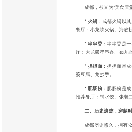
成都，被誉为“美食天
*
火锅
：成都火锅以其
餐厅：小龙坎火锅、海底
*
串串香
：串串香是一
厅：大龙燚串串香、蜀九
*
担担面
：担担面是成
婆豆腐、龙抄手。
*
肥肠粉
：肥肠粉是成
推荐餐厅：钟水饺、张老
二、历史遗迹，穿越
成都历史悠久，拥有