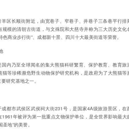
青羊区长顺街附近，由宽巷子、窄巷子、井巷子三条巷平行排
有规模的清朝古街道，与文殊院和大慈寺并称为三大历史文化
特色商业步行街”、成都新十景、四川十大最美街道等荣誉。
地
是国内乃至全球闻名的集大熊猫科研繁育、保护教育、教育旅
熊猫等珍稀濒危野生动物保护研究机构，是政府为了大熊猫等
主要研究基地之一。
成都市武侯区武侯祠大街231号，是国家4A级旅游景区，在
1961年被评为第一批重点文物保护单位，是全世界影响最大
国圣地”的美誉。