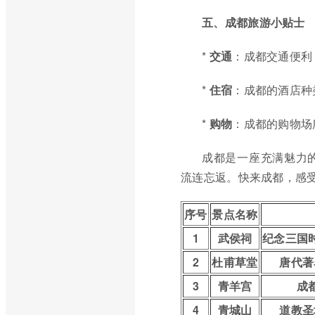
五、成都旅游小贴士
*
交通
：成都交通便利
*
住宿
：成都的酒店种
*
购物
：成都的购物场
成都是一座充满魅力
流连忘返。快来成都，感
序号
景点名称
1
武侯祠
纪念三国
2
杜甫草堂
唐代著
3
青羊宫
成
4
青城山
道教圣