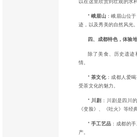
以在这里欣赏到壮观的水
*
峨眉山
：峨眉山位于
迹，以及秀美的自然风光
四、成都特色，体验
除了美食、历史遗迹
情。
*
茶文化
：成都人爱喝
受茶文化的魅力。
*
川剧
：川剧是四川
《变脸》、《吐火》等经
*
手工艺品
：成都的手
产。