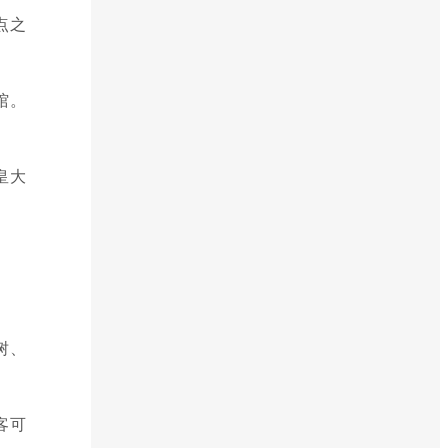
点之
馆。
皇大
树、
客可