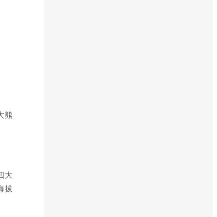
大熊
四大
海拔