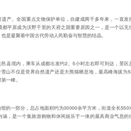
程遗产、全国重点文物保护单位，自建成两千多年来，一直发
成都平原成为沃野千里的天府之国重要原因之一，是一个以无
，也是凝聚着中国古代劳动人民勤奋与智慧的结晶。
大邑县境内，乘车从成都出发约2、5小时左右即可到达，景区
岭雪山不仅是世界自然遗产还是大熊猫栖息地，最高峰海拔为53
都第一峰。
馆的一部分，总占地面积约为30000余平方米，街道全长550
内涵，是一个集旅游购物和休闲娱乐于一体的最具商业气息的