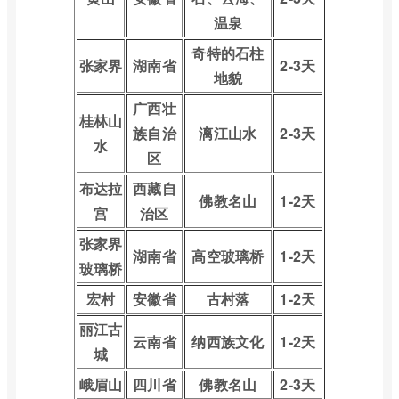
温泉
奇特的石柱
张家界
湖南省
2-3天
地貌
广西壮
桂林山
族自治
漓江山水
2-3天
水
区
布达拉
西藏自
佛教名山
1-2天
宫
治区
张家界
湖南省
高空玻璃桥
1-2天
玻璃桥
宏村
安徽省
古村落
1-2天
丽江古
云南省
纳西族文化
1-2天
城
峨眉山
四川省
佛教名山
2-3天