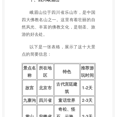
峨眉山位于四川省乐山市，是中国
四大佛教名山之一。这里有着壮丽的自
然风光、丰富的佛教文化，是朝圣、旅
游的好去处。
以下是一张表格，展示了这十大景
点的简要信息：
景点名
所在地
推荐游
特色
称
区
玩时间
古代宫廷建
故宫
北京市
1-2天
筑
九寨沟
四川省
童话世界
2-3天
奇松、怪
黄山
安徽省
石、云海、
2-3天