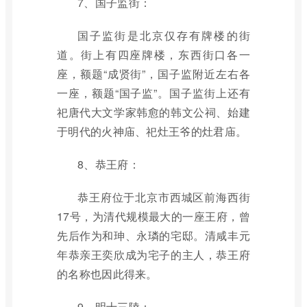
7、国子监街：
国子监街是北京仅存有牌楼的街
道。街上有四座牌楼，东西街口各一
座，额题“成贤街”，国子监附近左右各
一座，额题“国子监”。国子监街上还有
祀唐代大文学家韩愈的韩文公祠、始建
于明代的火神庙、祀灶王爷的灶君庙。
8、恭王府：
恭王府位于北京市西城区前海西街
17号，为清代规模最大的一座王府，曾
先后作为和珅、永璘的宅邸。清咸丰元
年恭亲王奕欣成为宅子的主人，恭王府
的名称也因此得来。
9、明十三陵：