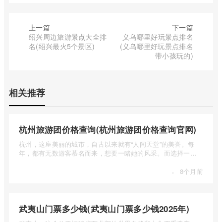
上一篇
下一篇
绍兴周边旅游景点大全排
义乌哪里好玩景点排名
名(绍兴最火5个景区)
(义乌哪里好玩景点排名
带小孩玩的)
相关推荐
杭州旅游团价格查询(杭州旅游团价格查询官网)
杭州，这座美丽的城市，自古以来就有“人间天堂”的美誉。每
年，都有无数游客慕名而来，想要一睹她的风采。而选择一个
合适的旅 ...
·
8个月前
武夷山门票多少钱(武夷山门票多少钱2025年)