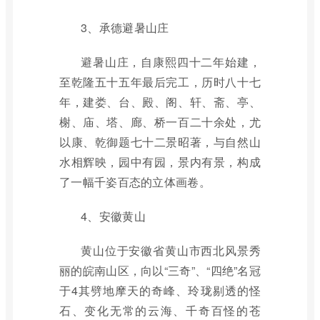
3、承德避暑山庄
避暑山庄，自康熙四十二年始建，
至乾隆五十五年最后完工，历时八十七
年，建娄、台、殿、阁、轩、斋、亭、
榭、庙、塔、廊、桥一百二十余处，尤
以康、乾御题七十二景昭著，与自然山
水相辉映，园中有园，景内有景，构成
了一幅千姿百态的立体画卷。
4、安徽黄山
黄山位于安徽省黄山市西北风景秀
丽的皖南山区，向以“三奇”、“四绝”名冠
于4其劈地摩天的奇峰、玲珑剔透的怪
石、变化无常的云海、千奇百怪的苍