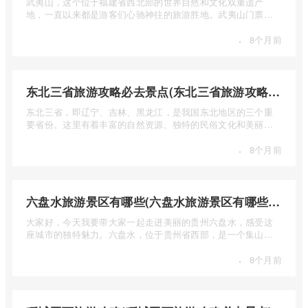
武夷山，这个位于福建省西北部的世界自然和文化双重遗产
地，一直以来都是游客们心驰神往的旅游胜地。武夷山门票多
少钱呢？本 ...
·
8个月前
东北三省旅游攻略必去景点(东北三省旅游攻略必去景点视频介绍)
东北三省，即辽宁、吉林、黑龙江，是我国东北地区的三个重
要省份。这里有着丰富的自然资源、独特的民俗文化和美丽的
自然风光 ...
·
8个月前
六盘水旅游景区有哪些(六盘水旅游景区有哪些景点值得去)
大家好，今天我要带大家一起走进美丽的贵州六盘水，感受这
座城市的独特魅力。六盘水，位于贵州省西部，是一个集山水
风光、民 ...
·
8个月前