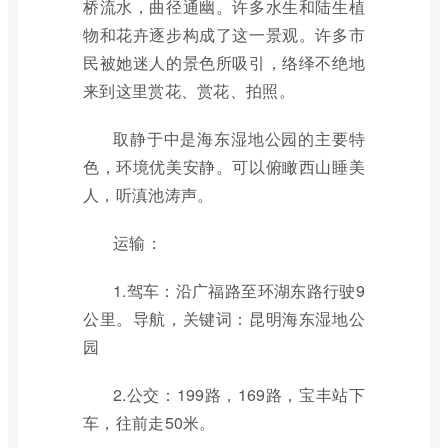
桥流水，曲径通幽。许多水生和陆生植
物和花卉逐步构成了这一景观。许多市
民被她迷人的景色所吸引，络绎不绝地
来到这里赏花、赏花、拍照。
取静于中是海东湿地公园的主要特
色，环境优美安静。可以俯瞰西山睡美
人，听滇池涛声。
运输：
1.驾车：沿广福路至环湖东路行驶9
公里。导航，关键词：昆明海东湿地公
园
2.公交：199路，169路，宝丰站下
车，往前走50米。