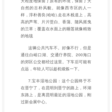
大程度地保留了原有的环境，保留了大
自然的古朴风貌。就像西市区的人一
样，淳朴善良(哈哈).走在木栈道上，高
高的芦苇、片片茭白、香蒲、随风摇曳
的兰草；覆盖在水面上的睡莲就像精致
的地毯
这辆公共汽车不。好像不行，但是
通往白峪口湖、交通疗养院、200海口
的郊区公交都经过这里。下车后可能有
点远，年轻人可以趁机锻炼一下。
7.宝丰湿地公园：这个公园终于不
在晋宁了，在昆明到晋宁的路上，环湖
东路上，是离昆明最近的湿地公园，刚
过新会展中心。