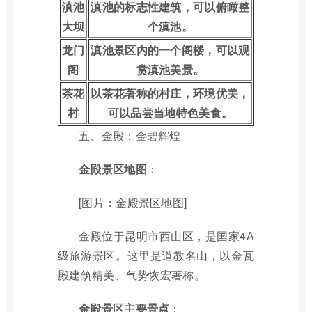
滇池
滇池的标志性建筑，可以俯瞰整
大坝
个滇池。
龙门
滇池景区内的一个阁楼，可以观
阁
赏滇池美景。
茶花
以茶花著称的村庄，环境优美，
村
可以品尝当地特色美食。
五、金殿：金碧辉煌
金殿景区地图
：
[图片：金殿景区地图]
金殿位于昆明市西山区，是国家4A
级旅游景区。这里是道教名山，以金瓦
殿建筑精美、气势恢宏著称。
金殿景区主要景点
：