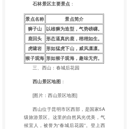
石林景区主要景点
：
景点名称
景点简介
狮子山
以雄狮为造型，气势磅礴。
鹿回头
形态逼真的鹿，栩栩如生。
虎啸岩
形如猛虎下山，威风凛凛。
猴子观海
形如猴子观海，趣味无穷。
三、西山：春城后花园
西山景区地图
：
[图片：西山景区地图]
西山位于昆明市区西部，是国家5A
级旅游景区。这里的自然风光优美，气
候宜人，被誉为“春城后花园”。登上西