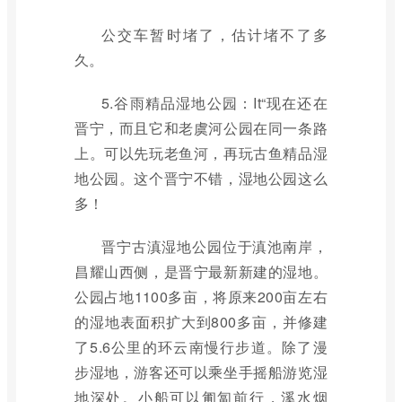
公交车暂时堵了，估计堵不了多
久。
5.谷雨精品湿地公园：It“现在还在
晋宁，而且它和老虞河公园在同一条路
上。可以先玩老鱼河，再玩古鱼精品湿
地公园。这个晋宁不错，湿地公园这么
多！
晋宁古滇湿地公园位于滇池南岸，
昌耀山西侧，是晋宁最新新建的湿地。
公园占地1100多亩，将原来200亩左右
的湿地表面积扩大到800多亩，并修建
了5.6公里的环云南慢行步道。除了漫
步湿地，游客还可以乘坐手摇船游览湿
地深处。小船可以匍匐前行，溪水烟