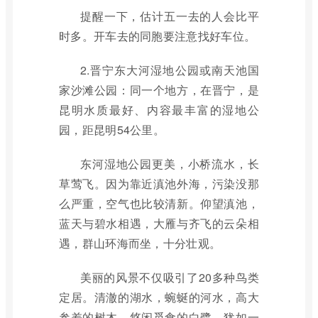
提醒一下，估计五一去的人会比平
时多。开车去的同胞要注意找好车位。
2.晋宁东大河湿地公园或南天池国
家沙滩公园：同一个地方，在晋宁，是
昆明水质最好、内容最丰富的湿地公
园，距昆明54公里。
东河湿地公园更美，小桥流水，长
草莺飞。因为靠近滇池外海，污染没那
么严重，空气也比较清新。仰望滇池，
蓝天与碧水相遇，大雁与齐飞的云朵相
遇，群山环海而坐，十分壮观。
美丽的风景不仅吸引了20多种鸟类
定居。清澈的湖水，蜿蜒的河水，高大
参差的树木，悠闲觅食的白鹭，犹如一