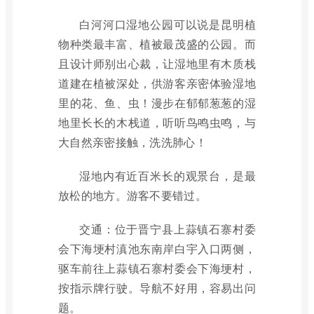
白河河口湿地公园可以说是昆明植
物种类最丰富、植被最茂盛的公园。而
且设计师别出心裁，让湿地里有木质栈
道建在植被深处，供游客亲密体验湿地
里的花、鱼、虫！漫步在郁郁葱葱的湿
地里长长的木栈道，听听鸟鸣虫鸣，与
大自然亲密接触，洗洗肺心！
湿地内有近百米长的观景台，是最
放松的地方。游客不要错过。
交通：位于晋宁县上蒜镇石寨村委
会下海埂村滇池东南岸白宇入口两侧，
驱车前往上蒜镇石寨村委会下海埂村，
按指示牌行驶。导航不好用，容易出问
题。