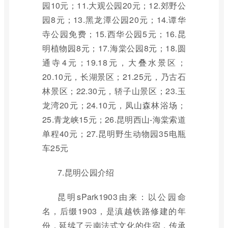
园10元；11.大观公园20元；12.郊野公
园8元；13.黑龙潭公园20元；14.谭华
寺公园免费；15.西华公园5元；16.昆
明植物园8元；17.海棠公园8元；18.圆
通寺4元；19.18元，大叠水景区；
20.10元，长湖景区；21.25元，乃古石
林景区；22.30元，轿子山景区；23.玉
龙湾20元；24.10元，凤山森林浴场；
25.青龙峡15元；26.昆明西山-海棠索道
单程40元；27.昆明野生动物园35电瓶
车25元
7.昆明公园介绍
昆明sPark1903由来：以公园命
名，后缀1903，是滇越铁路修建的年
份，延续了云南法式文化的住宿，传承