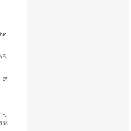
化的
赏到
、娱
六朝
特魅