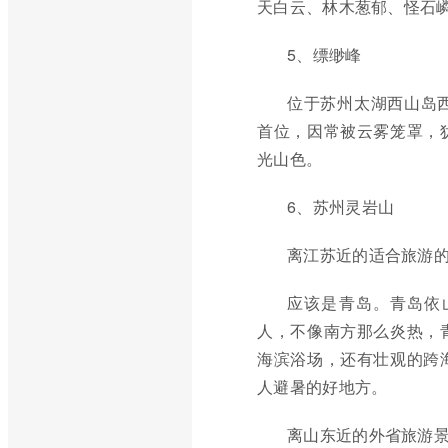
天白云、林木葱郁、怪石
5、缥缈峰
位于苏州太湖西山岛
首位，因常被云雾笼罩，
光山色。
6、苏州灵岩山
离江苏近的适合旅游
应该是青岛。青岛依
人，不像南方那么炎热，
海滨浴场，还有壮观的跨
人避暑的好地方。
离山东近的外省旅游