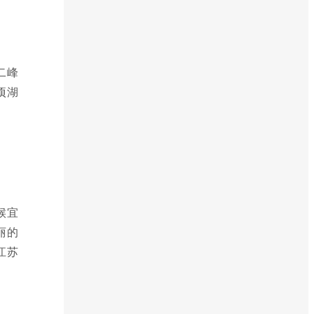
二峰
顷湖
候宜
丽的
江苏