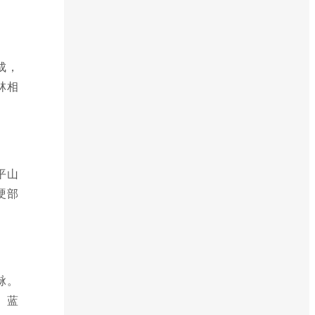
成，
林相
平山
硬部
脉。
、蓝