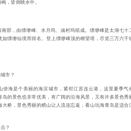
嶙峋，皆倒映水中。
西南部，由缥缈峰、水月坞、涵村坞组成。缥缈峰是太湖七十
犹如缥缈仙境而得名。登上缥缈峰顶的瞭望塔，尽览三万六千
的城市？
山傍海是个美丽的海滨城市，紧邻江苏连云港，这里夏季气
青岛的景色也非常优美，有广阔的沿海风景，又有许多景色秀
海大桥，景色秀丽的崂山让人流连忘返，看山玩海青岛是适合
景点？