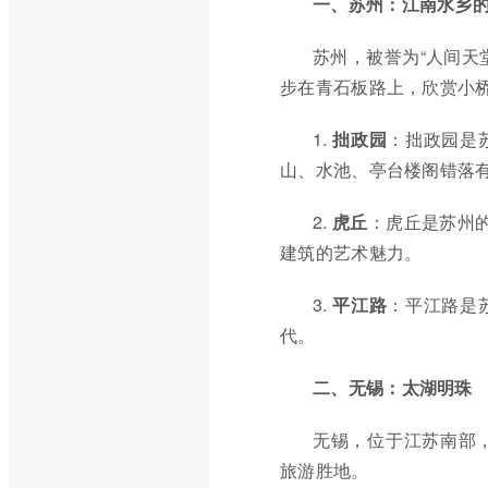
一、苏州：江南水乡
苏州，被誉为“人间天
步在青石板路上，欣赏小
1.
拙政园
：拙政园是
山、水池、亭台楼阁错落
2.
虎丘
：虎丘是苏州
建筑的艺术魅力。
3.
平江路
：平江路是
代。
二、无锡：太湖明珠
无锡，位于江苏南部
旅游胜地。