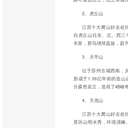
2、虎丘山
江苏十大爬山好去处
自虎丘山往东、北、西三
丰富，群鸟绕塔盘旋，蔚
3、天平山
位于苏州古城西南，太
形成于1.36亿年前的造
分森然耸立，造就了峭峻
4、天池山
江苏十大爬山好去处
景区山明水秀，环境清幽