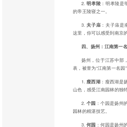
2.
明孝陵
：明孝陵是
的帝王陵寝之一。
3.
夫子庙
：夫子庙是
这里，你可以感受到南京
四、扬州：江南第一
扬州，位于江苏中部
表，被誉为“江南第一名园
1.
瘦西湖
：瘦西湖是
山色，感受江南园林的独
2.
个园
：个园是扬州
园林的精湛技艺。
3.
何园
：何园是扬州