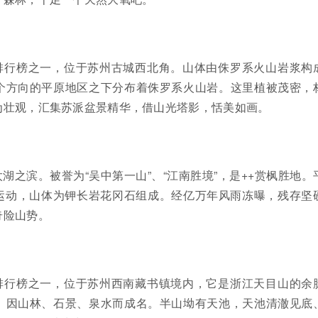
排行榜之一，位于苏州古城西北角。山体由侏罗系火山岩浆构
个方向的平原地区之下分布着侏罗系火山岩。这里植被茂密，
为壮观，汇集苏派盆景精华，借山光塔影，恬美如画。
湖之滨。被誉为“吴中第一山”、“江南胜境”，是++赏枫胜地。
山运动，山体为钾长岩花冈石组成。经亿万年风雨冻曝，残存坚
奇险山势。
排行榜之一，位于苏州西南藏书镇境内，它是浙江天目山的余
。因山林、石景、泉水而成名。半山坳有天池，天池清澈见底