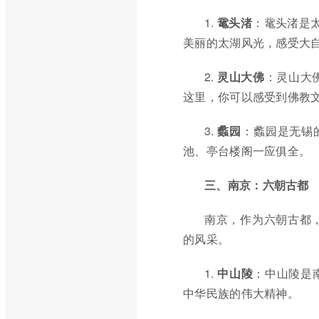
1.
鼋头渚
：鼋头渚是
美丽的太湖风光，感受大
2.
灵山大佛
：灵山大
这里，你可以感受到佛教
3.
蠡园
：蠡园是无锡
池、亭台楼阁一应俱全。
三、南京：六朝古都
南京，作为六朝古都
的风采。
1.
中山陵
：中山陵是
中华民族的伟大精神。