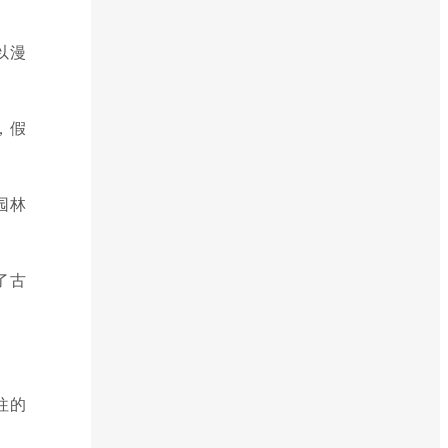
以漫
，假
园林
了古
往的