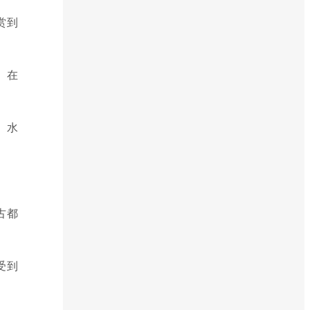
赏到
。在
、水
古都
受到