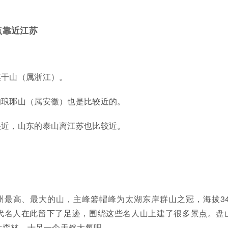
点靠近江苏
莫干山（属浙江）。
的琅琊山（属安徽）也是比较近的。
很近，山东的泰山离江苏也比较近。
最高、最大的山，主峰箬帽峰为太湖东岸群山之冠，海拔341
代名人在此留下了足迹，围绕这些名人山上建了很多景点。盘
片森林，十足一个天然大氧吧。