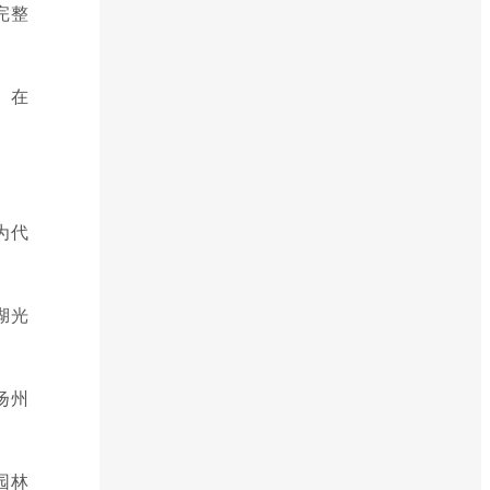
完整
。在
为代
湖光
扬州
园林