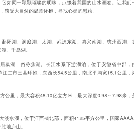
，它如同一颗颗璀璨的明珠，点缀着我国的山水画卷。让我们
点，感受大自然的温柔怀抱，寻找心灵的慰藉。
、鄱阳湖、洞庭湖、太湖、武汉东湖、嘉兴南湖、杭州西湖、
武湖、千岛湖。
、居巢湖，俗称焦湖。长江水系下游湖泊，位于安徽省中部，
江二市三县环抱，东西长54.5公里，南北平均宽15.1公里，
方公里，最大容积48.10亿立方米，最大深度0.98～7.98米，
大淡水湖，位于江西省北部，面积4125平方公里，国家AAAA
暑胜地庐山。