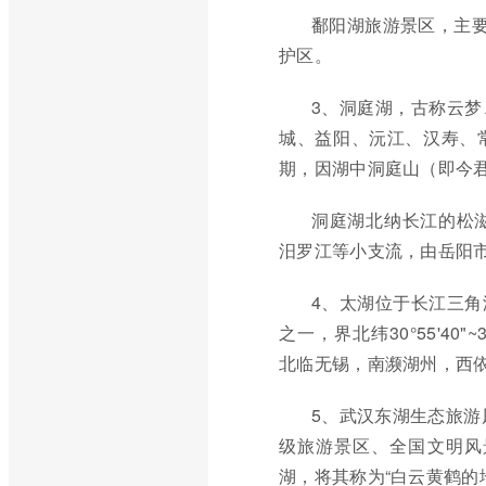
鄱阳湖旅游景区，主要
护区。
3、洞庭湖，古称云
城、益阳、沅江、汉寿、
期，因湖中洞庭山（即今
洞庭湖北纳长江的松
汨罗江等小支流，由岳阳
4、太湖位于长江三
之一，界北纬30°55'40"~3
北临无锡，南濒湖州，西
5、武汉东湖生态旅游
级旅游景区、全国文明风
湖，将其称为“白云黄鹤的