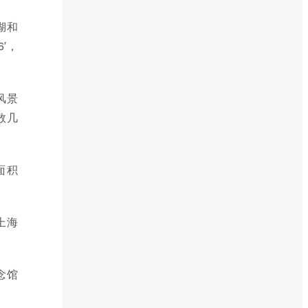
湖和
′，
风景
数几
面积
上海
念馆