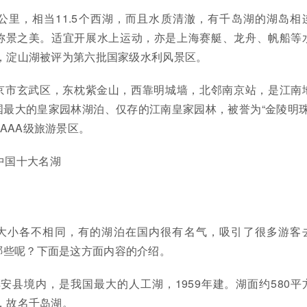
公里，相当11.5个西湖，而且水质清澈，有千岛湖的湖岛相
称景之美。适宜开展水上运动，亦是上海赛艇、龙舟、帆船等
年，淀山湖被评为第六批国家级水利风景区。
南京市玄武区，东枕紫金山，西靠明城墙，北邻南京站，是江南
最大的皇家园林湖泊、仅存的江南皇家园林，被誉为“金陵明珠
AAA级旅游景区。
中国十大名湖
大小各不相同，有的湖泊在国内很有名气，吸引了很多游客
哪些呢？下面是这方面内容的介绍。
安县境内，是我国最大的人工湖，1959年建。湖面约580平
个，故名千岛湖。