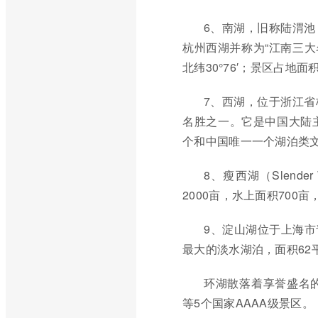
6、南湖，旧称陆渭
杭州西湖并称为“江南三大
北纬30°76′；景区占地面
7、西湖，位于浙江
名胜之一。它是中国大陆
个和中国唯一一个湖泊类
8、瘦西湖（Slend
2000亩，水上面积700亩
9、淀山湖位于上海市
最大的淡水湖泊，面积62
环湖散落着享誉盛名
等5个国家AAAA级景区。