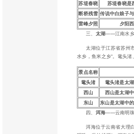
苏堤春晓
苏堤春晓是
断桥残雪
传说中白娘子
雷峰夕照
夕阳
三、
太湖
——江南水
太湖位于江苏省苏州
水乡，鱼米之乡”。鼋头
景点名称
鼋头渚
鼋头渚是太
西山
西山是太湖
东山
东山是太湖中的
四、
洱海
——云南明
洱海位于云南省大理