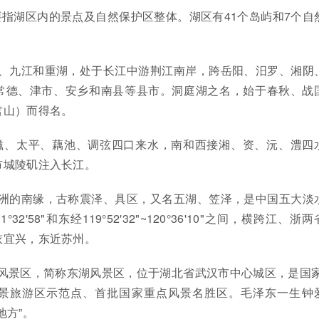
指湖区内的景点及自然保护区整体。湖区有41个岛屿和7个自
梦、九江和重湖，处于长江中游荆江南岸，跨岳阳、汨罗、湘阴
常德、津市、安乡和南县等县市。洞庭湖之名，始于春秋、战
君山）而得名。
滋、太平、藕池、调弦四口来水，南和西接湘、资、沅、澧四
市城陵矶注入长江。
角洲的南缘，古称震泽、具区，又名五湖、笠泽，是中国五大淡
1°32'58"和东经119°52'32"~120°36'10"之间，横跨江、浙
依宜兴，东近苏州。
风景区，简称东湖风景区，位于湖北省武汉市中心城区，是国家
景旅游区示范点、首批国家重点风景名胜区。毛泽东一生钟
地方”。