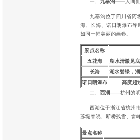
一、
九寨沟
——人间
九寨沟位于四川省阿
海、长海、诺日朗瀑布等
如同一幅美丽的画卷。
景点名称
五花海
湖水清澈见
长海
湖水碧绿，湖
诺日朗瀑布
高度超
二、
西湖
——杭州的
西湖位于浙江省杭州市
苏堤春晓、断桥残雪、雷
景点名称