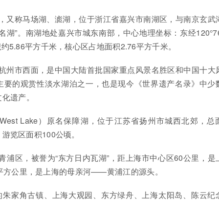
池，又称马场湖、滮湖，位于浙江省嘉兴市南湖区，与南京玄武
名湖”。南湖地处嘉兴市城东南部，中心地理坐标：东经120°76
积约5.86平方千米，核心区占地面积2.76平方千米。
省杭州市西面，是中国大陆首批国家重点风景名胜区和中国十大
主要的观赏性淡水湖泊之一，也是现今《世界遗产名录》中少
文化遗产。
er West Lake）原名保障湖，位于江苏省扬州市城西北郊，总
，游览区面积100公顷。
青浦区，被誉为“东方日内瓦湖”，距上海市中心区60公里，是
平方公里，是上海的母亲河——黄浦江的源头。
的朱家角古镇、上海大观园、东方绿舟、上海太阳岛、陈云纪