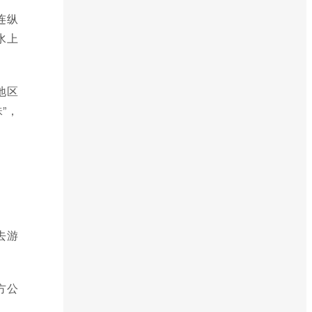
连纵
水上
地区
”，
去游
方公