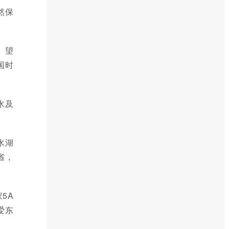
然保
、望
国时
水及
水湖
两省，
5A
爱东