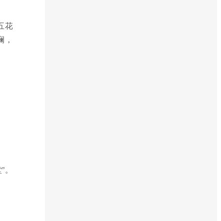
五花
斓，
”。