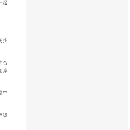
一起
扬州
由合
湖岸
是中
A级