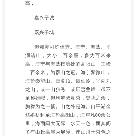
高，
嘉兴子城
嘉兴子城
但却亦可称佳秀。海宁、海盐、平
湖诸山，大小二百余座，多为百米来
高，海宁与海盐接壤处的高阳山，主峰
二百余米，为群山之冠。海宁紫微山，
海盐秦望山、鹰窠顶、谭仙岭，平湖九
龙山，或一山独秀，或层峦叠嶂，虽不
足称雄峻，但均翠碧灵秀，登眺之余，
胸襟为之一畅。山之外是海。自平湖金
丝娘桥起至海盐高阳山，海岸凡80余公
里，海面阔大无际，水天一色，而其间
多有山丘高崖为屏障，使山川于秀色之