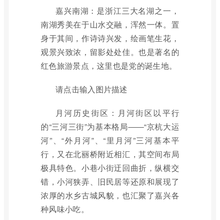
嘉兴南湖：是浙江三大名湖之一，
南湖秀美在于山水交融，浑然一体。置
身于其间，作诗诗兴发，绘画笔生花，
观景兴致浓，留影处处佳。也是著名的
红色旅游景点，这里也是党的诞生地。
请点击输入图片描述
月河历史街区：月河街区以平行
的“三河三街”为基本格局――“京杭大运
河”、“外月河”、“里月河”三河基本平
行，又在北丽桥附近相汇，其空间布局
极具特色。小巷小街迂回曲折，纵横交
错，小河狭弄、旧民居等还原和展现了
浓厚的水乡古城风貌，也汇聚了嘉兴各
种风味小吃。