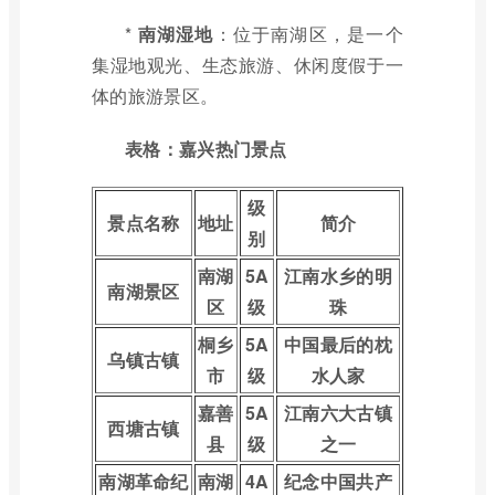
*
南湖湿地
：位于南湖区，是一个
集湿地观光、生态旅游、休闲度假于一
体的旅游景区。
表格：嘉兴热门景点
级
景点名称
地址
简介
别
南湖
5A
江南水乡的明
南湖景区
区
级
珠
桐乡
5A
中国最后的枕
乌镇古镇
市
级
水人家
嘉善
5A
江南六大古镇
西塘古镇
县
级
之一
南湖革命纪
南湖
4A
纪念中国共产