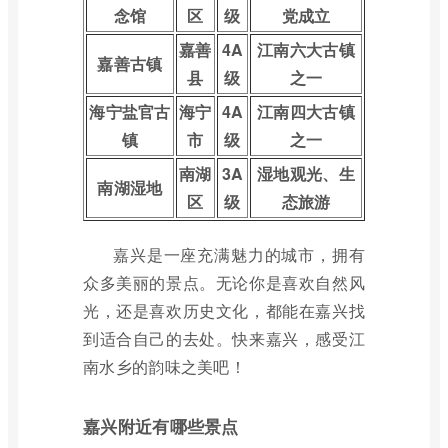
念馆
区
级
党成立
嘉善
4A
江南六大古镇
嘉善古镇
县
级
之一
海宁盐官古
海宁
4A
江南四大古镇
镇
市
级
之一
南湖
3A
湿地观光、生
南湖湿地
区
级
态旅游
嘉兴是一座充满魅力的城市，拥有
众多美丽的景点。无论你是喜欢自然风
光，还是喜欢历史文化，都能在嘉兴找
到适合自己的去处。快来嘉兴，感受江
南水乡的韵味之美吧！
嘉兴附近有哪些景点