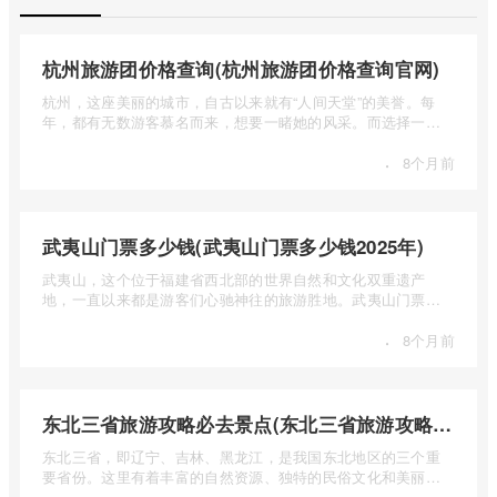
杭州旅游团价格查询(杭州旅游团价格查询官网)
杭州，这座美丽的城市，自古以来就有“人间天堂”的美誉。每
年，都有无数游客慕名而来，想要一睹她的风采。而选择一个
合适的旅 ...
·
8个月前
武夷山门票多少钱(武夷山门票多少钱2025年)
武夷山，这个位于福建省西北部的世界自然和文化双重遗产
地，一直以来都是游客们心驰神往的旅游胜地。武夷山门票多
少钱呢？本 ...
·
8个月前
东北三省旅游攻略必去景点(东北三省旅游攻略必去景点视频介绍)
东北三省，即辽宁、吉林、黑龙江，是我国东北地区的三个重
要省份。这里有着丰富的自然资源、独特的民俗文化和美丽的
自然风光 ...