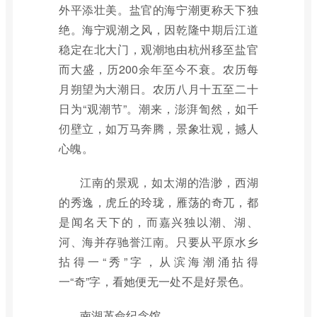
外平添壮美。盐官的海宁潮更称天下独
绝。海宁观潮之风，因乾隆中期后江道
稳定在北大门，观潮地由杭州移至盐官
而大盛，历200余年至今不衰。农历每
月朔望为大潮日。农历八月十五至二十
日为“观潮节”。潮来，澎湃訇然，如千
仞壁立，如万马奔腾，景象壮观，撼人
心魄。
江南的景观，如太湖的浩渺，西湖
的秀逸，虎丘的玲珑，雁荡的奇兀，都
是闻名天下的，而嘉兴独以潮、湖、
河、海并存驰誉江南。只要从平原水乡
拈得一“秀”字，从滨海潮涌拈得
一“奇”字，看她便无一处不是好景色。
南湖革命纪念馆