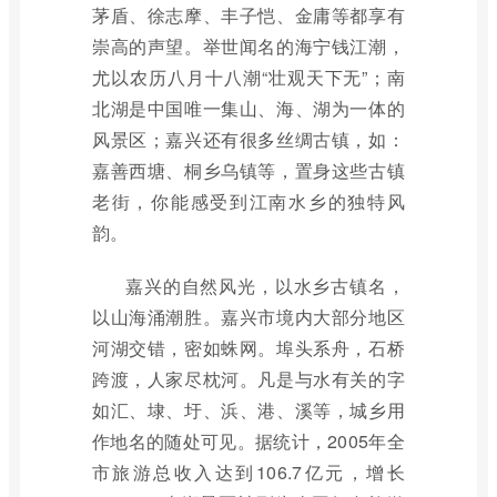
茅盾、徐志摩、丰子恺、金庸等都享有
崇高的声望。举世闻名的海宁钱江潮，
尤以农历八月十八潮“壮观天下无”；南
北湖是中国唯一集山、海、湖为一体的
风景区；嘉兴还有很多丝绸古镇，如：
嘉善西塘、桐乡乌镇等，置身这些古镇
老街，你能感受到江南水乡的独特风
韵。
嘉兴的自然风光，以水乡古镇名，
以山海涌潮胜。嘉兴市境内大部分地区
河湖交错，密如蛛网。埠头系舟，石桥
跨渡，人家尽枕河。凡是与水有关的字
如汇、埭、圩、浜、港、溪等，城乡用
作地名的随处可见。据统计，2005年全
市旅游总收入达到106.7亿元，增长