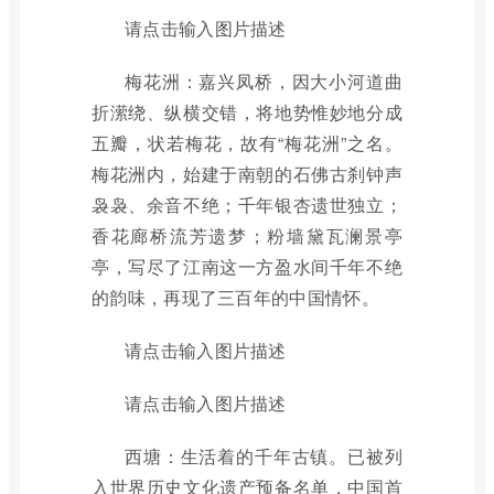
请点击输入图片描述
梅花洲：嘉兴凤桥，因大小河道曲
折潆绕、纵横交错，将地势惟妙地分成
五瓣，状若梅花，故有“梅花洲”之名。
梅花洲内，始建于南朝的石佛古刹钟声
袅袅、余音不绝；千年银杏遗世独立；
香花廊桥流芳遗梦；粉墙黛瓦澜景亭
亭，写尽了江南这一方盈水间千年不绝
的韵味，再现了三百年的中国情怀。
请点击输入图片描述
请点击输入图片描述
西塘：生活着的千年古镇。已被列
入世界历史文化遗产预备名单，中国首