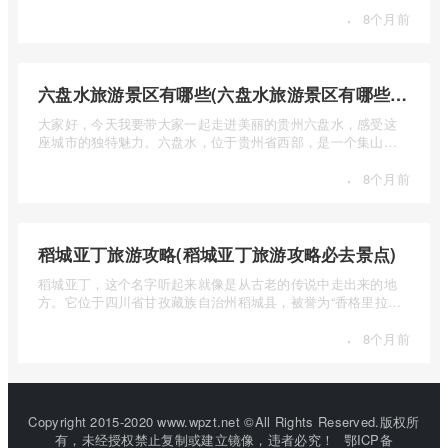
·
8个月前
六盘水旅游景区有哪些(六盘水旅游景区有哪些景点值得去)
大家好，今天我要带大家一起走进美丽的贵州六盘水，感受这
座城市的独特魅力。六盘水，位于贵州省西部，是一个集山水
风光、民 ...
·
8个月前
稻城亚丁旅游攻略(稻城亚丁旅游攻略必去景点)
稻城亚丁，这个名字听起来就像是从古老的传说中走出来的地
方。它位于四川省甘孜藏族自治州稻城县，被誉为“香格里拉的
圣地”， ...
·
8个月前
Copyright 2015-2020 www.wpzt.net ©All Rights Reserved.版权所
有，未经授权禁止复制或建立镜像，违者必究！
鄂ICP备