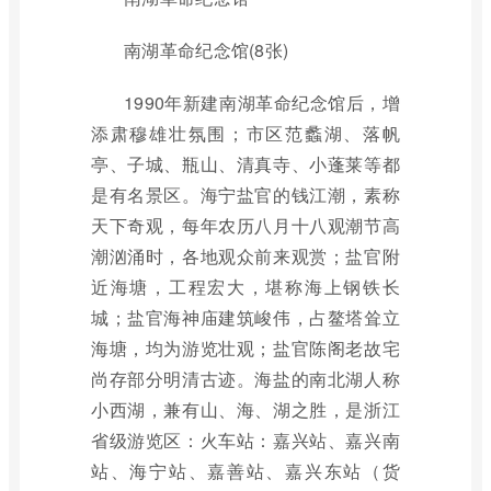
南湖革命纪念馆(8张)
1990年新建南湖革命纪念馆后，增
添肃穆雄壮氛围；市区范蠡湖、落帆
亭、子城、瓶山、清真寺、小蓬莱等都
是有名景区。海宁盐官的钱江潮，素称
天下奇观，每年农历八月十八观潮节高
潮汹涌时，各地观众前来观赏；盐官附
近海塘，工程宏大，堪称海上钢铁长
城；盐官海神庙建筑峻伟，占鳌塔耸立
海塘，均为游览壮观；盐官陈阁老故宅
尚存部分明清古迹。海盐的南北湖人称
小西湖，兼有山、海、湖之胜，是浙江
省级游览区：火车站：嘉兴站、嘉兴南
站、海宁站、嘉善站、嘉兴东站（货