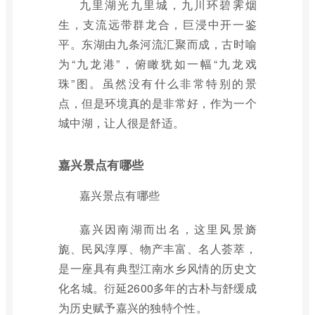
九里湖光九里城，九川环碧霁烟
生，支流远带群龙合，巨浸中开一鉴
平。东湖由九条河流汇聚而成，古时喻
为“九龙港”，俯瞰犹如一幅“九龙戏
珠”图。虽然没有什么非常特别的景
点，但是环境真的是非常好，作为一个
城中湖，让人很是舒适。
嘉兴景点有哪些
嘉兴景点有哪些
嘉兴因南湖而出名，这里风景旖
旎、民风淳厚、物产丰富、名人荟萃，
是一座具有典型江南水乡风情的历史文
化名城。衍延2600多年的古朴与舒缓成
为历史赋予嘉兴的独特个性。