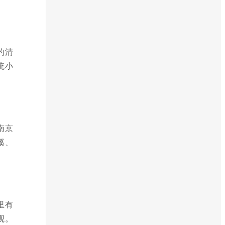
的清
统小
南京
溪、
里有
观。