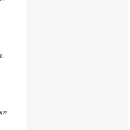
馆。
筑林