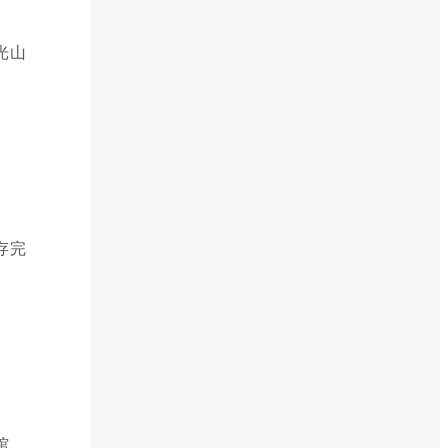
光山
存完
馆。