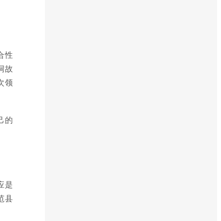
合性
洞故
次领
己的
应是
范县