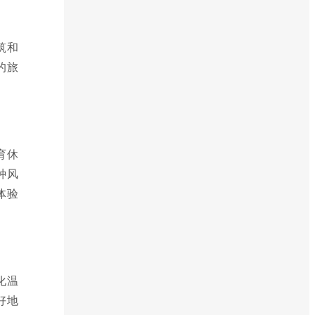
筑和
的旅
育休
种风
体验
化温
好地