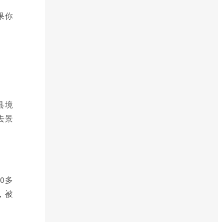
果你
县境
去景
0多
，被