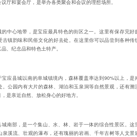
会议厅和宴会厅，是举办各类聚会和会议的理想场所。
城的中心地带，是宝应最具特色的街区之一。这里有保存完好
受古镇韵味和民俗文化的好去处。在这里你可以品尝到各种传
艺品、纪念品和特色土特产。
于宝应县城以南的阜城镇境内，森林覆盖率达到90%以上，是
处。公园内有大片的森林、湖泊和玉泉洞等自然景观，还有溯
目，是亲近自然、放松身心的好地方。
县城南部，是一个集山、水、林、岩于一体的综合性景区。这
山泉溪流、壮观的瀑布，还有瑰丽的岩画、千年古树等人文景