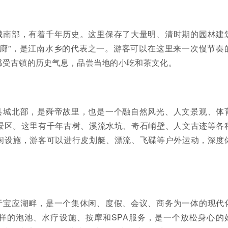
城南部，有着千年历史。这里保存了大量明、清时期的园林建
画廊”，是江南水乡的代表之一。游客可以在这里来一次慢节奏
感受古镇的历史气息，品尝当地的小吃和茶文化。
县城北部，是舜帝故里，也是一个融自然风光、人文景观、体
景区。这里有千年古树、溪流水坑、奇石峭壁、人文古迹等各
闲设施，游客可以进行皮划艇、漂流、飞碟等户外运动，深度
于宝应湖畔，是一个集休闲、度假、会议、商务为一体的现代
样的泡池、水疗设施、按摩和SPA服务，是一个放松身心的