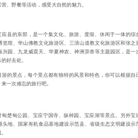
露营、野餐等活动，感受大自然的魅力。
宝应县的东部，是一个集文化、旅游、度假、休闲于一体的综
博览馆、华山佛教文化旅游区、三清山道教文化旅游区和张之
振兴园、九龙威震天、华夏神农、神洲异兽等主题园区，是一
乐的好去处。
日游的景点，每个景点都有独特的风景和特色，你可以根据自
，来一次难忘的旅行吧。
曹甸楚甸公园、宝应宁国寺、纵棹园、宝应湖等景点。另外宝
源头地、国家有机食品基地建设示范县、省级生态文明建设示
城。