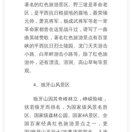
著名的红色旅游景区。野三坡是革命老
区，是平西抗日根据地的腹地，聂荣臻
元帅，萧克将军，杨成武将军等老一辈
革命家都曾在这里战斗过，谱写了一曲
曲英雄赞歌，著名红色旅游景点有百里
峡的平西抗日烈士陵园、龙门天关游击
小路、白草畔游击小路等。除了红色旅
游外，还有漂流、溶洞、高山草甸等景
观。
4、狼牙山风景区
狼牙山因其奇峰林立，峥嵘险峻，
状若狼牙而得名，为国家级风景名胜
区、国家级森林公园、国家4A景区、全
国百家经典红色旅游景点之一，更
因“狼牙山五壮士”的事迹而闻名，入选