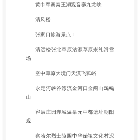
黄巾军寨秦王湖观音寨九龙峡
清风楼
张家口旅游景点：
清远楼张北草原沽源草原崇礼滑雪
场
空中草原大境门天漠飞狐峪
永定河峡谷漂流金河口金阁山鸡鸣
山
容辰庄园赤城温泉元中都遗址朝阳
观
察哈尔烈士陵园中华始祖文化村泥