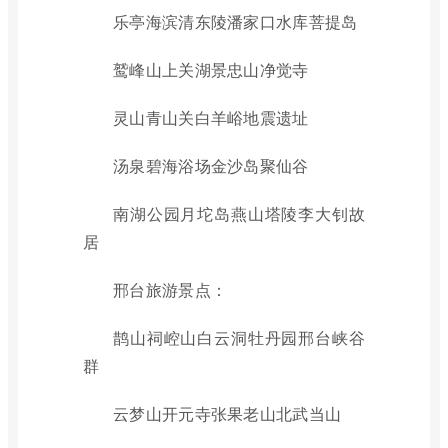
乐亭海滨清东陵潘家口水库菩提岛
鹫峰山上关湖景忠山净觉寺
灵山青山关白羊峪地震遗址
汤泉碧海浴场金沙岛聚仙谷
南湖公园月坨岛燕山塔陵李大钊故
居
邢台旅游景点：
鹊山祠崆山白云洞牡丹园邢台峡谷
群
云梦山开元寺张果老山北武当山