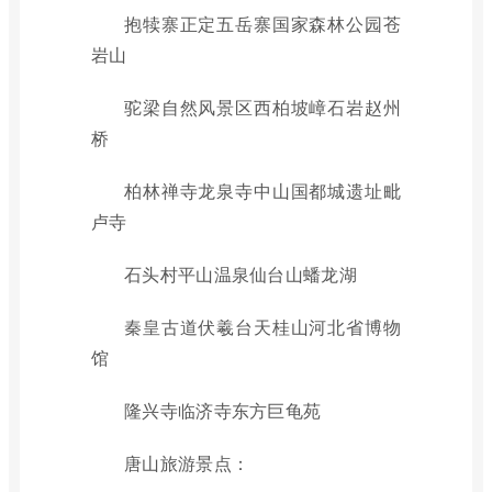
抱犊寨正定五岳寨国家森林公园苍
岩山
驼梁自然风景区西柏坡嶂石岩赵州
桥
柏林禅寺龙泉寺中山国都城遗址毗
卢寺
石头村平山温泉仙台山蟠龙湖
秦皇古道伏羲台天桂山河北省博物
馆
隆兴寺临济寺东方巨龟苑
唐山旅游景点：