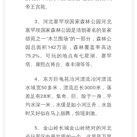
帝王宫苑。
3、河北塞罕坝国家森林公园河北
塞罕坝国家森林公园是清朝著名的皇家
猎苑之一“木兰围场”的一部分，森林公
园总面积142万亩，森林覆盖率高达
75.2%。可玩的地点有七星湖、赛罕
塔、康熙点将台、泰丰湖等等。
4、东方巨龟苑冶河漂流冶河漂流
水域宽50多米，漂流总长3000米，落
差足有28米。集奇、巨、险于一身，平
均水深一米，水缓是如小河泛舟，水急
时又好似在马上崩腾，惊现刺激。
5、金山岭长城金山岭绝对的河北
必玩景区中最壮观的一个，这里是万里