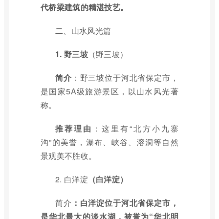
代桥梁建筑的精湛技艺。
二、山水风光篇
1.
野三坡
（野三坡）
简介
：野三坡位于河北省保定市，
是国家5A级旅游景区，以山水风光著
称。
推荐理由
：这里有“北方小九寨
沟”的美誉，瀑布、峡谷、溶洞等自然
景观美不胜收。
2.
白洋淀
（白洋淀）
简介
：白洋淀位于河北省保定市，
是华北最大的淡水湖，被誉为“华北明