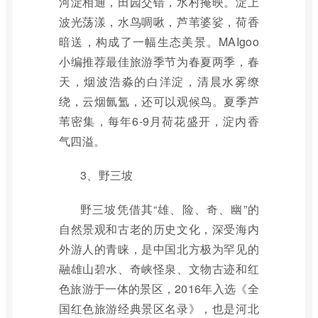
河淀相通，田园交错，水村掩映。淀上
波光荡漾，水鸟啁啾，芦苇婆娑，荷香
暗送，构成了一幅生态美景。MAIgoo
小编推荐最佳旅游季节为春夏两季，春
天，烟波浩淼的白洋淀，清晨水雾缭
绕，云烟氤氲，还可以观候鸟。夏季芦
苇密集，每年6-9月荷花盛开，淀内香
气四溢。
3、野三坡
野三坡凭借其“雄、险、奇、幽”的
自然景观和古老的历史文化，深受海内
外游人的青睐，是中国北方极为罕见的
融雄山碧水、奇峡怪泉、文物古迹和红
色旅游于一体的景区，2016年入选《全
国红色旅游经典景区名录》，也是河北