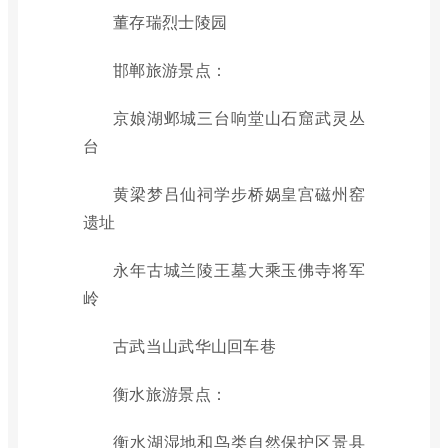
董存瑞烈士陵园
邯郸旅游景点：
京娘湖邺城三台响堂山石窟武灵丛
台
黄梁梦吕仙祠学步桥娲皇宫磁州窑
遗址
永年古城兰陵王墓大乘玉佛寺将军
岭
古武当山武华山回车巷
衡水旅游景点：
衡水湖湿地和鸟类自然保护区景县