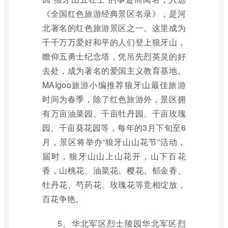
《全国红色旅游经典景区名录》，是河
北著名的红色旅游景区之一。这里成为
千千万万爱好和平的人们登上狼牙山，
瞻仰五勇士纪念塔，凭吊先烈英灵的好
去处，成为著名的爱国主义教育基地。
MAIgoo旅游小编推荐狼牙山最佳旅游
时间为春季，除了红色旅游外，景区拥
有万亩油菜园、千亩牡丹园、千亩玫瑰
园、千亩葵花园等，每年的3月下旬至6
月，景区将举办“狼牙山山花节”活动，
届时，狼牙山山上山花开，山下百花
香，山桃花、油菜花、樱花、郁金香、
牡丹花、芍药花、玫瑰花等竞相绽放，
百花争艳。
5、华北军区烈士陵园华北军区烈