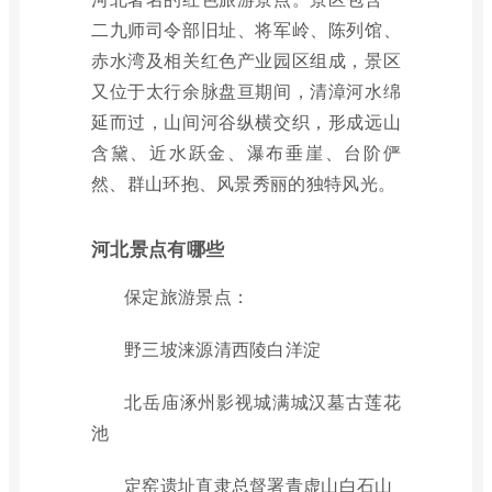
二九师司令部旧址、将军岭、陈列馆、
赤水湾及相关红色产业园区组成，景区
又位于太行余脉盘亘期间，清漳河水绵
延而过，山间河谷纵横交织，形成远山
含黛、近水跃金、瀑布垂崖、台阶俨
然、群山环抱、风景秀丽的独特风光。
河北景点有哪些
保定旅游景点：
野三坡涞源清西陵白洋淀
北岳庙涿州影视城满城汉墓古莲花
池
定窑遗址直隶总督署青虚山白石山