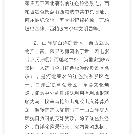
家庄乃至河北著名的红色旅游景点。西
柏坡红色景点有西柏坡中共中央旧址、
西柏坡纪念馆、五大书记铜铸像、西柏
坡纪念碑、西柏坡青少年文明园等。
2、白洋淀白洋淀景区，自古就以
物产丰富、风景秀丽闻名于世，因电影
《小兵张嘎》而驰名中外，为国家级5A
景区，入选《全国红色旅游经典景区名
录》，是河北著名的红色旅游景区之
一。白洋淀是革命老区，革命文化灿
烂，闻名中外的雁翎队利用有利地形驱
船为马、投苇当枪神出鬼没出入莽莽芦
荡、辗转茫茫大淀谱写了一曲白洋淀人
民抗日救国的英雄赞歌。除了红色旅游
外，白洋淀风景绝美，淀内壕沟纵横，