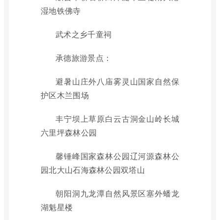
湿地铁佛寺
武术之乡千童祠
承德旅游景点：
避暑山庄外八庙雾灵山国家自然保
护区木兰围场
丰宁坝上草原白云古洞金山岭长城
六里坪森林公园
馨锤峰国家森林公园辽河源森林公
园北大山石海森林公园双塔山
朝阳洞九龙潭自然风景区塞外蟠龙
湖魁星楼