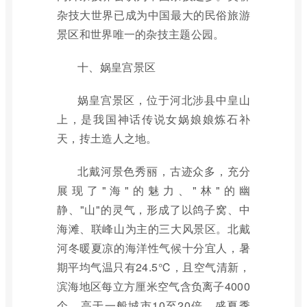
杂技大世界已成为中国最大的民俗旅游
景区和世界唯一的杂技主题公园。
十、娲皇宫景区
娲皇宫景区，位于河北涉县中皇山
上，是我国神话传说女娲娘娘炼石补
天，抟土造人之地。
北戴河景色秀丽，古迹众多，充分
展现了"海"的魅力、"林"的幽
静、"山"的灵气，形成了以鸽子窝、中
海滩、联峰山为主的三大风景区。北戴
河冬暖夏凉的海洋性气候十分宜人，暑
期平均气温只有24.5℃，且空气清新，
滨海地区每立方厘米空气含负离子4000
个，高于一般城市10至20倍。盛夏季