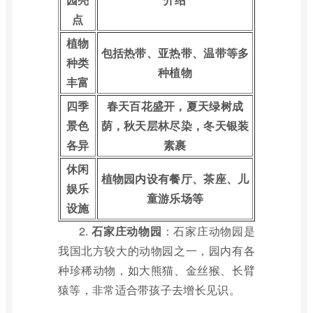
点
植物
包括热带、亚热带、温带等多
种类
种植物
丰富
四季
春天百花盛开，夏天绿树成
景色
荫，秋天层林尽染，冬天银装
各异
素裹
休闲
植物园内设有餐厅、茶座、儿
娱乐
童游乐场等
设施
2.
石家庄动物园
：石家庄动物园是
我国北方较大的动物园之一，园内有各
种珍稀动物，如大熊猫、金丝猴、长臂
猿等，非常适合带孩子去增长见识。