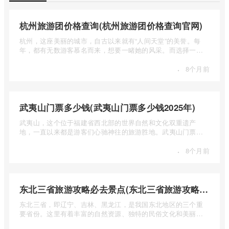
杭州旅游团价格查询(杭州旅游团价格查询官网)
杭州，这座美丽的城市，自古以来就有“人间天堂”的美誉。每
年，都有无数游客慕名而来，想要一睹她的风采。而选择一个
合适的旅 ...
·
8个月前
武夷山门票多少钱(武夷山门票多少钱2025年)
武夷山，这个位于福建省西北部的世界自然和文化双重遗产
地，一直以来都是游客们心驰神往的旅游胜地。武夷山门票多
少钱呢？本 ...
·
8个月前
东北三省旅游攻略必去景点(东北三省旅游攻略必去景点视频介绍)
东北三省，即辽宁、吉林、黑龙江，是我国东北地区的三个重
要省份。这里有着丰富的自然资源、独特的民俗文化和美丽的
自然风光 ...