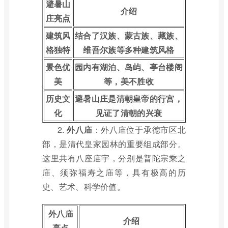
避暑山
介绍
庄亮点
建筑风
结合了汉族、蒙古族、藏族、
格独特
维吾尔族等多种建筑风格
景色优
园内有湖泊、岛屿、亭台楼阁
美
等，美不胜收
历史文
避暑山庄是清朝皇帝的行宫，
化
见证了清朝的兴衰
2.
外八庙
：外八庙位于承德市区北
部，是清代皇家园林的重要组成部分。
这里共有八座庙宇，分别是普陀宗乘之
庙、须弥福寿之庙等，具有极高的历
史、艺术、科学价值。
外八庙
介绍
亮点