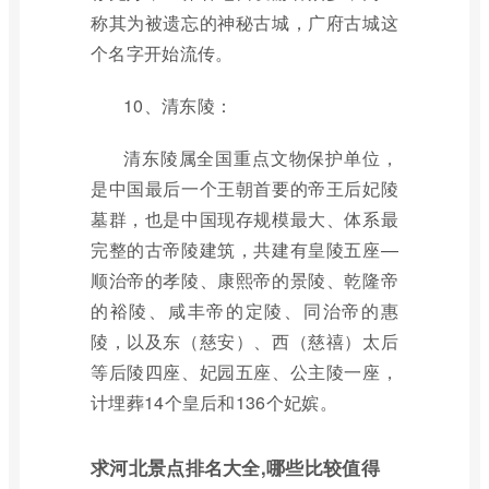
称其为被遗忘的神秘古城，广府古城这
个名字开始流传。
10、清东陵：
清东陵属全国重点文物保护单位，
是中国最后一个王朝首要的帝王后妃陵
墓群，也是中国现存规模最大、体系最
完整的古帝陵建筑，共建有皇陵五座—
顺治帝的孝陵、康熙帝的景陵、乾隆帝
的裕陵、咸丰帝的定陵、同治帝的惠
陵，以及东（慈安）、西（慈禧）太后
等后陵四座、妃园五座、公主陵一座，
计埋葬14个皇后和136个妃嫔。
求河北景点排名大全,哪些比较值得