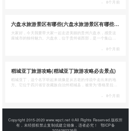
·
8个月前
六盘水旅游景区有哪些(六盘水旅游景区有哪些景点值得去)
大家好，今天我要带大家一起走进美丽的贵州六盘水，感受这
座城市的独特魅力。六盘水，位于贵州省西部，是一个集山水
风光、民 ...
·
8个月前
稻城亚丁旅游攻略(稻城亚丁旅游攻略必去景点)
稻城亚丁，这个名字听起来就像是从古老的传说中走出来的地
方。它位于四川省甘孜藏族自治州稻城县，被誉为“香格里拉的
圣地”， ...
·
8个月前
Copyright 2015-2020 www.wpzt.net ©All Rights Reserved.版权所
有，未经授权禁止复制或建立镜像，违者必究！
鄂ICP备
2024060326号