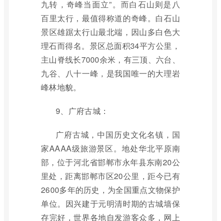
九转，奇峰当面立”。而白石山则是八
百里太行，最值得称道的奇峰。白石山
景区雄踞太行山最北端，因山多白色大
理石而得名。景区总面积34平方公里，
主山脊线长7000余米，有三顶、六台、
九谷、八十一峰，是我国唯一的大理岩
峰林地貌。
9、广府古城：
广府古城，中国历史文化名镇，国
家AAAA级旅游景区。地处华北平原南
部，位于河北省邯郸市永年县东南20公
里处，距离邯郸市区20公里，距今已有
2600多年的历史，为全国重点文物保护
单位。因兴建于元明清时期的古城墙保
存完好，世界各地自发游客众多，网上