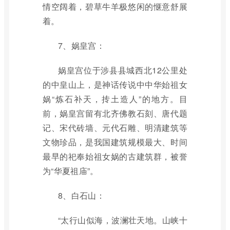
情空阔着，碧草牛羊极悠闲的惬意舒展
着。
7、娲皇宫：
娲皇宫位于涉县县城西北12公里处
的中皇山上，是神话传说中中华始祖女
娲“炼石补天，抟土造人”的地方。目
前，娲皇宫留有北齐佛教石刻、唐代题
记、宋代砖墙、元代石雕、明清建筑等
文物珍品，是我国建筑规模最大、时间
最早的祀奉始祖女娲的古建筑群，被誉
为“华夏祖庙”。
8、白石山：
“太行山似海，波澜壮天地。山峡十