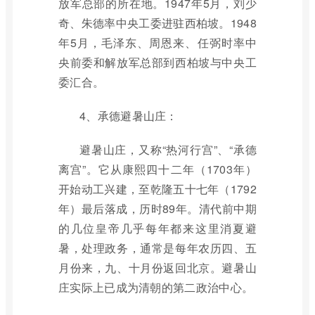
放军总部的所在地。1947年5月，刘少
奇、朱德率中央工委进驻西柏坡。1948
年5月，毛泽东、周恩来、任弼时率中
央前委和解放军总部到西柏坡与中央工
委汇合。
4、承德避暑山庄：
避暑山庄，又称“热河行宫”、“承德
离宫”。它从康熙四十二年（1703年）
开始动工兴建，至乾隆五十七年（1792
年）最后落成，历时89年。清代前中期
的几位皇帝几乎每年都来这里消夏避
暑，处理政务，通常是每年农历四、五
月份来，九、十月份返回北京。避暑山
庄实际上已成为清朝的第二政治中心。