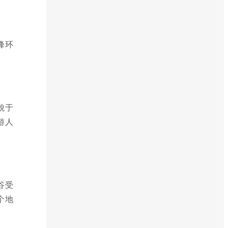
峰环
貌于
游人
谷受
个地