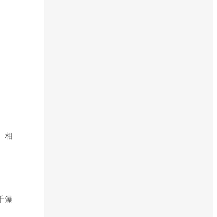
。相
千瀑