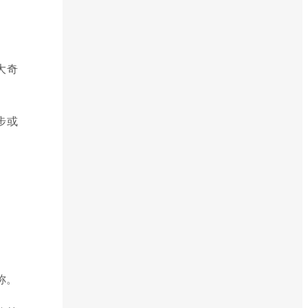
大奇
步或
称。