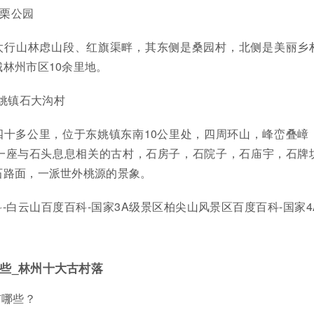
板栗公园
太行山林虑山段、红旗渠畔，其东侧是桑园村，北侧是美丽乡
林州市区10余里地。
姚镇石大沟村
四十多公里，位于东姚镇东南10公里处，四周环山，峰峦叠嶂
一座与石头息息相关的古村，石房子，石院子，石庙宇，石牌
石路面，一派世外桃源的景象。
-白云山百度百科-国家3A级景区柏尖山风景区百度百科-国家4
些_林州十大古村落
有哪些？