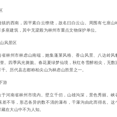
区
姚镇的西南，因平素白云缭绕，故名曰白云山。周围有七座山
有多座建筑，其中无梁殿为林州市重点文物保护单位。
尖山风景区
南省林州市林虑山南端，她集蓬莱风格、香山风景、八达岭风
美誉。四季风光旖旎。春花夏绿梦仙境，秋红冬雪醉柏尖，无数
万千。历代县志都称柏尖山为林虑山胜景之一。
下游
位于河南省林州市境内。壁立千仞，山雄沟深，景色秀丽。峡
落差不等，形态各异的数不清的瀑布，千瀑沟由此而得名。这
深藏在大山中不为人知。