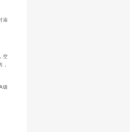
村庙
，空
坊，
A级