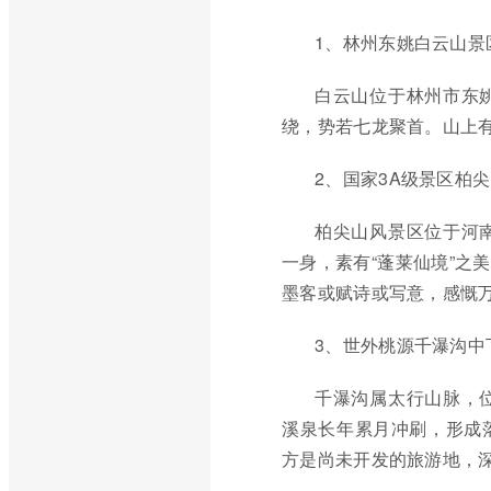
1、林州东姚白云山景
白云山位于林州市东
绕，势若七龙聚首。山上
2、国家3A级景区柏
柏尖山风景区位于河
一身，素有“蓬莱仙境”之
墨客或赋诗或写意，感慨
3、世外桃源千瀑沟中
千瀑沟属太行山脉，
溪泉长年累月冲刷，形成
方是尚未开发的旅游地，