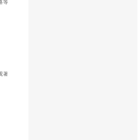
路等
观著
。