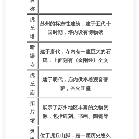
称
虎
苏州的标志性建筑，建于五代十
丘
国时期，塔内设有博物馆
塔
断
建于唐代，寺内有一座巨大的石
梁
碑，上面刻有《金刚经》全文
寺
虎
建于明代，庙内供奉着观音菩
丘
萨，香火旺盛
庙
拓
展示了苏州地区丰富的文物资
片
源，包括碑刻、书画、陶瓷等
馆
灵
位于虎丘山脚，是一座历史悠久