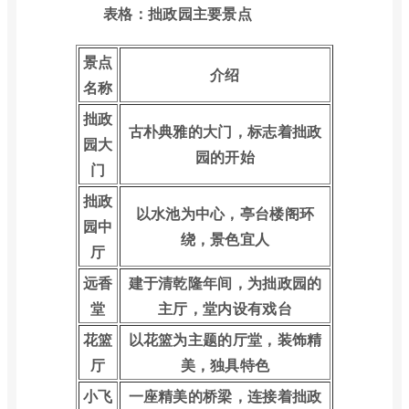
表格：拙政园主要景点
景点
介绍
名称
拙政
古朴典雅的大门，标志着拙政
园大
园的开始
门
拙政
以水池为中心，亭台楼阁环
园中
绕，景色宜人
厅
远香
建于清乾隆年间，为拙政园的
堂
主厅，堂内设有戏台
花篮
以花篮为主题的厅堂，装饰精
厅
美，独具特色
小飞
一座精美的桥梁，连接着拙政