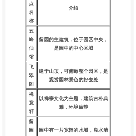
点
介绍
名
称
五
峰
留园的主建筑，位于园区中央，
仙
是园中的中心区域
馆
飞
建于山顶，可俯瞰整个园区，是
翠
观赏园林景色的好去处
阁
禅
以禅宗文化为主题，建筑古朴典
意
雅，环境幽静
轩
留
园
园中有一片宽阔的水域，湖水清