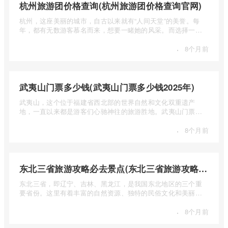
杭州旅游团价格查询(杭州旅游团价格查询官网)
杭州，这座美丽的城市，自古以来就有“人间天堂”的美誉。每
年，都有无数游客慕名而来，想要一睹她的风采。而选择一个
合适的旅 ...
·
8个月前
武夷山门票多少钱(武夷山门票多少钱2025年)
武夷山，这个位于福建省西北部的世界自然和文化双重遗产
地，一直以来都是游客们心驰神往的旅游胜地。武夷山门票多
少钱呢？本 ...
·
8个月前
东北三省旅游攻略必去景点(东北三省旅游攻略必去景点视频介绍)
东北三省，即辽宁、吉林、黑龙江，是我国东北地区的三个重
要省份。这里有着丰富的自然资源、独特的民俗文化和美丽的
自然风光 ...
·
8个月前