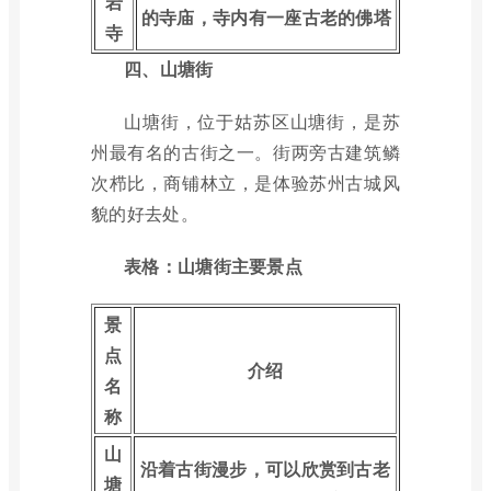
岩
的寺庙，寺内有一座古老的佛塔
寺
四、山塘街
山塘街，位于姑苏区山塘街，是苏
州最有名的古街之一。街两旁古建筑鳞
次栉比，商铺林立，是体验苏州古城风
貌的好去处。
表格：山塘街主要景点
景
点
介绍
名
称
山
沿着古街漫步，可以欣赏到古老
塘