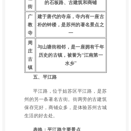
的石板路、古建筑和商铺
街
广
建于唐代的寺庙，寺内有一座古
教
朴的钟楼，是苏州的著名景点之
寺
一
周
与山塘街相邻，是一座拥有千年
庄
历史的古镇，被誉为“江南第一
古
水乡”
镇
五、平江路
平江路，位于姑苏区平江路，是苏
州的另一条著名古街。街两旁的古建筑
保存完好，商铺众多，是体验苏州古城
生活的好去处。
表格：平江路主要景点