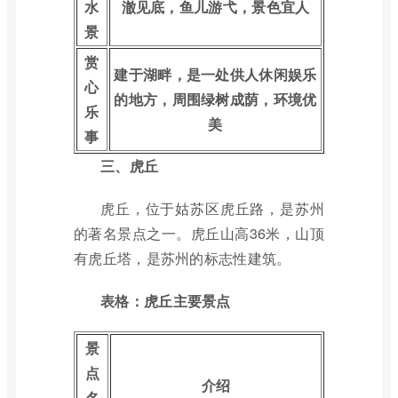
水
澈见底，鱼儿游弋，景色宜人
景
赏
建于湖畔，是一处供人休闲娱乐
心
的地方，周围绿树成荫，环境优
乐
美
事
三、虎丘
虎丘，位于姑苏区虎丘路，是苏州
的著名景点之一。虎丘山高36米，山顶
有虎丘塔，是苏州的标志性建筑。
表格：虎丘主要景点
景
点
介绍
名