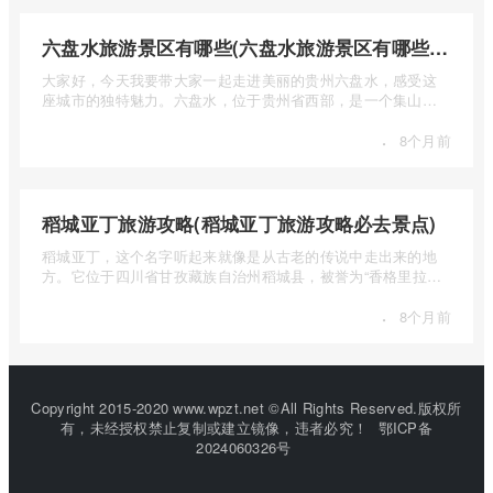
六盘水旅游景区有哪些(六盘水旅游景区有哪些景点值得去)
大家好，今天我要带大家一起走进美丽的贵州六盘水，感受这
座城市的独特魅力。六盘水，位于贵州省西部，是一个集山水
风光、民 ...
·
8个月前
稻城亚丁旅游攻略(稻城亚丁旅游攻略必去景点)
稻城亚丁，这个名字听起来就像是从古老的传说中走出来的地
方。它位于四川省甘孜藏族自治州稻城县，被誉为“香格里拉的
圣地”， ...
·
8个月前
Copyright 2015-2020 www.wpzt.net ©All Rights Reserved.版权所
有，未经授权禁止复制或建立镜像，违者必究！
鄂ICP备
2024060326号