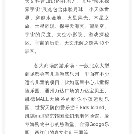
天文科普知识的好地方。其中“快乐探
索宇宙”展览包含体验月球、小天体世
界、穿越水金地、火星风光、木星之
旅、土星奇观、探寻天海冥、望星空、
宇宙的尺度、太空小影院、游戏探秘
区、宇宙的历史、天文未解之谜共13个
展区。
各大商场的游乐场：一般北京大型
商场都会有儿童游戏乐园，里面有不少
适合儿童的项目，比如嘉里中心儿童探
险乐园、通州万达广场的万达宝贝王、
凯德MALL大峡谷的哈你小孩运动乐
园、世贸天阶的爱乐游E-kids Island、
凯德mall望京韩国魔幻泡泡体验馆、爱
琴海购物中心的悠游堂、金源Googo乐
园、西红门的嘉文梦幻王国等。