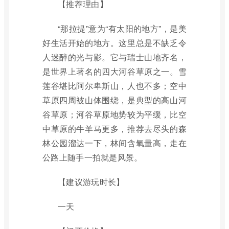
【推荐理由】
“那拉提”意为“有太阳的地方”，是美
好生活开始的地方。这里总是不缺乏令
人迷醉的光与影。它与瑞士山地齐名，
是世界上著名的四大河谷草原之一。雪
莲谷堪比阿尔卑斯山，人也不多；空中
草原四周被山体围绕，是典型的高山河
谷草原；河谷草原地势较为平缓，比空
中草原的牛羊马更多，推荐去尽头的森
林公园溜达一下，林间含氧量高，走在
公路上随手一拍就是风景。
【建议游玩时长】
一天