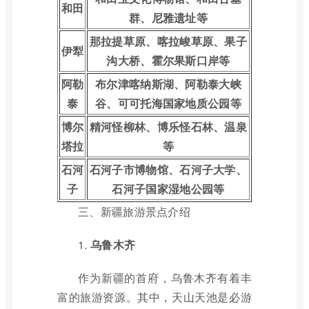
和田
群、尼雅遗址等
那拉提草原、喀拉峻草原、果子
伊犁
沟大桥、霍尔果斯口岸等
阿勒
布尔津喀纳斯湖、阿勒泰大峡
泰
谷、可可托海国家地质公园等
博尔
精河怪柳林、博乐怪石林、温泉
塔拉
等
石河
石河子市博物馆、石河子大学、
子
石河子国家湿地公园等
三、新疆旅游景点介绍
1.
乌鲁木齐
作为新疆的首府，乌鲁木齐有着丰
富的旅游资源。其中，天山天池是必游