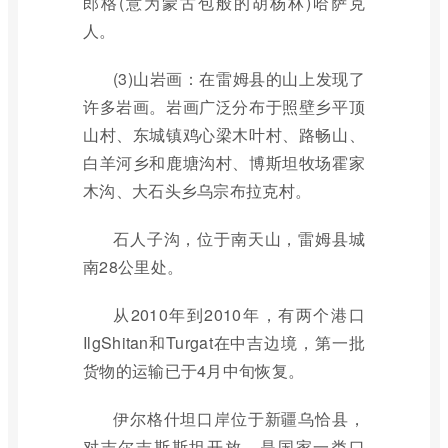
郎格(意为蒙古包般的胡杨林)哈萨克
人。
(3)山岩画：在雷姆县的山上发现了
许多岩画。岩画广泛分布于照壁乡平顶
山村、东城镇鸡心梁木叶村、路畅山、
白羊河乡和鹿塘沟村、博斯坦牧场霍家
木沟、大石头乡乌宗布拉克村。
石人子沟，位于南天山，雷姆县城
南28公里处。
从2010年到2010年，有两个港口
IlgShitan和Turgat在中吉边境，第一批
货物的运输已于4月中旬恢复。
伊尔格什坦口岸位于新疆乌恰县，
对吉尔吉斯斯坦开放。是国家一类口