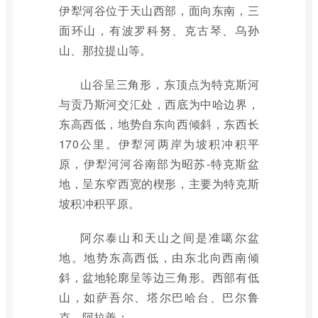
伊犁河谷位于天山西部，面向东南，三
面环山，有波罗科努、克古琴、乌孙
山、那拉提山等。
山谷呈三角形，东顶点为特克斯河
与贡乃斯河交汇处，西底为中哈边界，
东高西低，地势自东向西倾斜，东西长
170公里。伊犁河两岸为坡积冲积平
原，伊犁河河谷南部为昭苏-特克斯盆
地，呈东窄西宽的楔形，主要为特克斯
坡积冲积平原。
阿尔泰山和天山之间是准噶尔盆
地。地势东高西低，由东北向西南倾
斜，盆地轮廓呈等边三角形。西部有低
山，如萨吾尔、塔尔巴哈台、巴尔鲁
克、阿拉善；