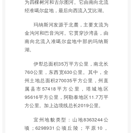
为四棵树河和古尔图河。它由南向北流
经准噶尔盆地，最后向西流入艾比湖。
玛纳斯河发源于北麓，主要支流为
金沟河和巴音沟河。它贯穿沙湾县，由
南向北流入准噶尔盆地中部的玛纳斯
湖。
伊犁总面积35万平方公里，南北长
760公里，东西宽630公里。其中，全
州土地总面积270035平方公里，州直
属县市57418平方公里，塔城地区
95616平方公里，阿勒泰地区11.7万平
方公里。加上边境线总长2019公里。
宜州地貌类型：山地8363244公
顷；6298931公顷丘陵；平原10，