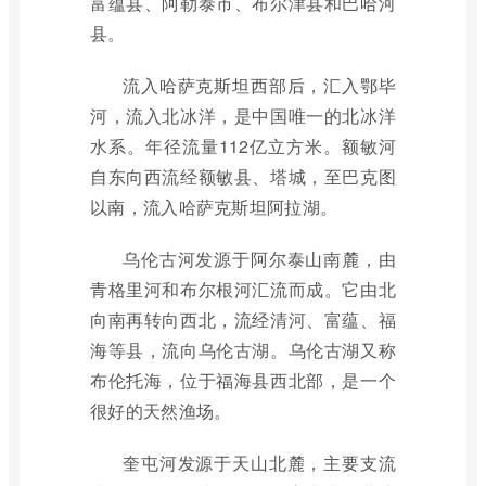
富蕴县、阿勒泰市、布尔津县和巴哈河
县。
流入哈萨克斯坦西部后，汇入鄂毕
河，流入北冰洋，是中国唯一的北冰洋
水系。年径流量112亿立方米。额敏河
自东向西流经额敏县、塔城，至巴克图
以南，流入哈萨克斯坦阿拉湖。
乌伦古河发源于阿尔泰山南麓，由
青格里河和布尔根河汇流而成。它由北
向南再转向西北，流经清河、富蕴、福
海等县，流向乌伦古湖。乌伦古湖又称
布伦托海，位于福海县西北部，是一个
很好的天然渔场。
奎屯河发源于天山北麓，主要支流