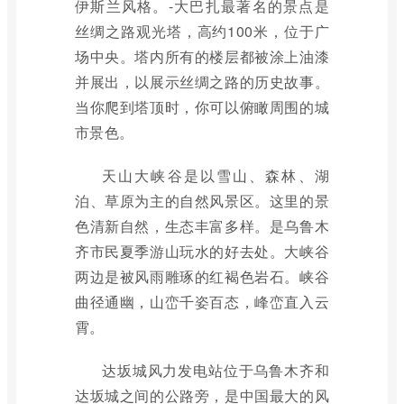
伊斯兰风格。-大巴扎最著名的景点是
丝绸之路观光塔，高约100米，位于广
场中央。塔内所有的楼层都被涂上油漆
并展出，以展示丝绸之路的历史故事。
当你爬到塔顶时，你可以俯瞰周围的城
市景色。
天山大峡谷是以雪山、森林、湖
泊、草原为主的自然风景区。这里的景
色清新自然，生态丰富多样。是乌鲁木
齐市民夏季游山玩水的好去处。大峡谷
两边是被风雨雕琢的红褐色岩石。峡谷
曲径通幽，山峦千姿百态，峰峦直入云
霄。
达坂城风力发电站位于乌鲁木齐和
达坂城之间的公路旁，是中国最大的风