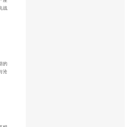
抗战
期的
与沧
筑精