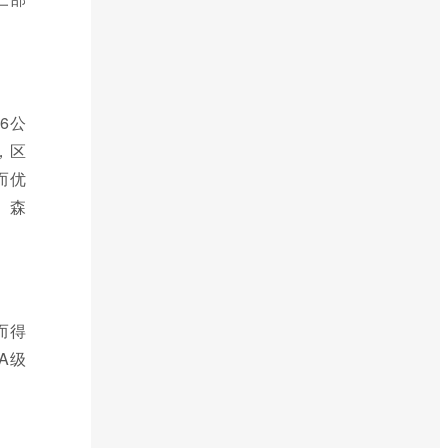
6公
，区
而优
、森
而得
A级