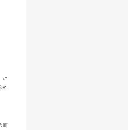
一样
忘的
秀丽