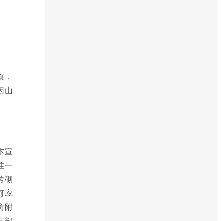
顷，
因山
本宣
惟一
砖砌
何应
坊附
三部