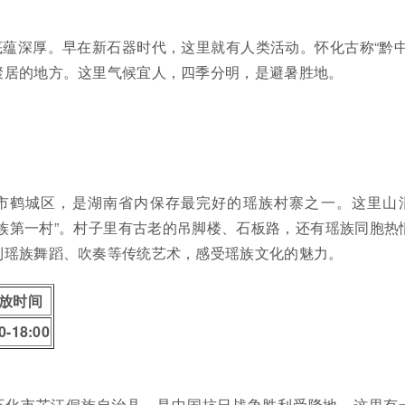
蕴深厚。早在新石器时代，这里就有人类活动。怀化古称“黔中
聚居的地方。这里气候宜人，四季分明，是避暑胜地。
市鹤城区，是湖南省内保存最完好的瑶族村寨之一。这里山
族第一村”。村子里有古老的吊脚楼、石板路，还有瑶族同胞热
到瑶族舞蹈、吹奏等传统艺术，感受瑶族文化的魅力。
放时间
0-18:00
怀化市芷江侗族自治县，是中国抗日战争胜利受降地。这里有