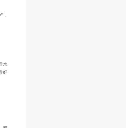
”，
清水
情好
一座