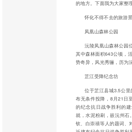
的地方。下面我为大家整
怀化不得不去的旅游
凤凰山森林公园
沅陵凤凰山森林公园位
其中森林面积643公顷，
势奇异，风光秀骊，历为
芷江受降纪念坊
位于芷江县城3.5公
布无条件投降，8月21日
的纪念抗日战争胜利的建
就，水泥粉刷，嵌沅州石
钦、白崇禧等人的题词、对
近建有纪念抗日战争胜利展