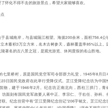
理了怀化不得不去的旅游景点，希望大家能够喜欢。
景点
于县城南岸，与县城隔江相望。海拔200余米，面积756.4公
活立木蓄积3万立方米，名木古树参天，森林覆盖率85%以上。
沅陵著名的古八景之冠，是观光游览、休闲度假的名山胜地。
里的七里桥村，原是国民党空军司令部群力礼堂，1945年8月日
至23日国民党政府在此举行受降仪式。芷江受降纪念坊为中国
筑物，建于1946年2月。纪念坊正南北向，西柱三拱门，青
。坊面刻有国民党军政要人蒋中正、李宗仁、于右任、孙科、
联。纪念坊背中有“芷江受降纪念坊记”206字铭文。芷江纪念
览馆，展览内部分“八年抗战”、“中国受降”、“历史不能忘记”