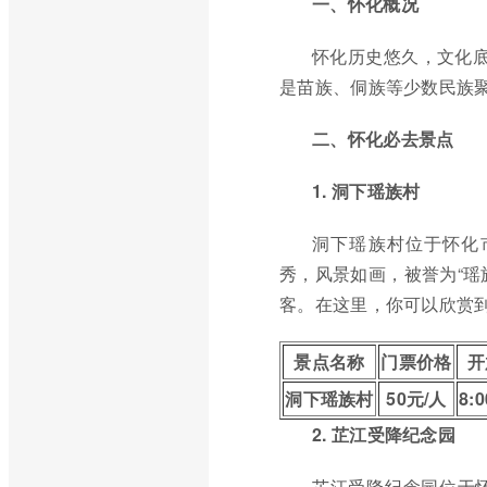
一、怀化概况
怀化历史悠久，文化底
是苗族、侗族等少数民族
二、怀化必去景点
1. 洞下瑶族村
洞下瑶族村位于怀化
秀，风景如画，被誉为“瑶
客。在这里，你可以欣赏
景点名称
门票价格
开
洞下瑶族村
50元/人
8:0
2. 芷江受降纪念园
芷江受降纪念园位于