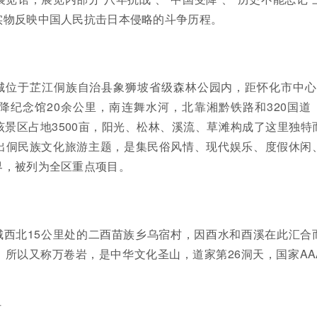
实物反映中国人民抗击日本侵略的斗争历程。
城位于芷江侗族自治县象狮坡省级森林公园内，距怀化市中心
降纪念馆20余公里，南连舞水河，北靠湘黔铁路和320国道
景区占地3500亩，阳光、松林、溪流、草滩构成了这里独特
出侗民族文化旅游主题，是集民俗风情、现代娱乐、度假休闲
界，被列为全区重点项目。
城西北15公里处的二酉苗族乡乌宿村，因酉水和酉溪在此汇合
所以又称万卷岩，是中华文化圣山，道家第26洞天，国家AA
村