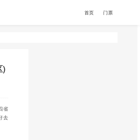
首页
门票
)
四省
好去