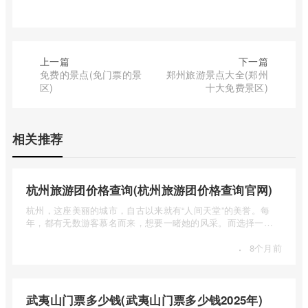
上一篇
下一篇
免费的景点(免门票的景
郑州旅游景点大全(郑州
区)
十大免费景区)
相关推荐
杭州旅游团价格查询(杭州旅游团价格查询官网)
杭州，这座美丽的城市，自古以来就有“人间天堂”的美誉。每
年，都有无数游客慕名而来，想要一睹她的风采。而选择一个
合适的旅 ...
·
8个月前
武夷山门票多少钱(武夷山门票多少钱2025年)