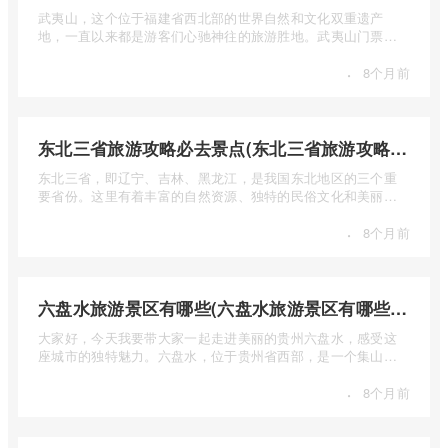
武夷山，这个位于福建省西北部的世界自然和文化双重遗产
地，一直以来都是游客们心驰神往的旅游胜地。武夷山门票多
少钱呢？本 ...
·
8个月前
东北三省旅游攻略必去景点(东北三省旅游攻略必去景点视频介绍)
东北三省，即辽宁、吉林、黑龙江，是我国东北地区的三个重
要省份。这里有着丰富的自然资源、独特的民俗文化和美丽的
自然风光 ...
·
8个月前
六盘水旅游景区有哪些(六盘水旅游景区有哪些景点值得去)
大家好，今天我要带大家一起走进美丽的贵州六盘水，感受这
座城市的独特魅力。六盘水，位于贵州省西部，是一个集山水
风光、民 ...
·
8个月前