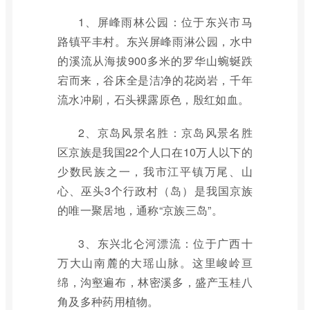
1、屏峰雨林公园：位于东兴市马
路镇平丰村。东兴屏峰雨淋公园，水中
的溪流从海拔900多米的罗华山蜿蜒跌
宕而来，谷床全是洁净的花岗岩，千年
流水冲刷，石头裸露原色，殷红如血。
2、京岛风景名胜：京岛风景名胜
区京族是我国22个人口在10万人以下的
少数民族之一，我市江平镇万尾、山
心、巫头3个行政村（岛）是我国京族
的唯一聚居地，通称“京族三岛”。
3、东兴北仑河漂流：位于广西十
万大山南麓的大瑶山脉。这里峻岭亘
绵，沟壑遍布，林密溪多，盛产玉桂八
角及多种药用植物。