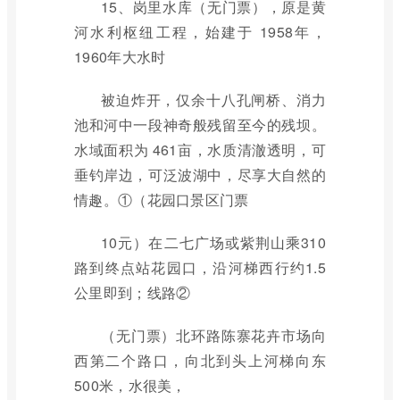
15、岗里水库（无门票），原是黄
河水利枢纽工程，始建于 1958年，
1960年大水时
被迫炸开，仅余十八孔闸桥、消力
池和河中一段神奇般残留至今的残坝。
水域面积为 461亩，水质清澈透明，可
垂钓岸边，可泛波湖中，尽享大自然的
情趣。①（花园口景区门票
10元）在二七广场或紫荆山乘310
路到终点站花园口，沿河梯西行约1.5
公里即到；线路②
（无门票）北环路陈寨花卉市场向
西第二个路口，向北到头上河梯向东
500米，水很美，