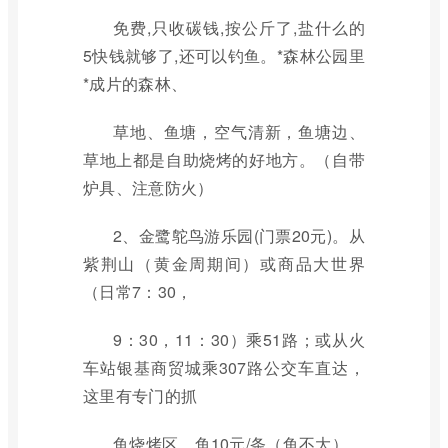
免费,只收碳钱,按公斤了,盐什么的
5快钱就够了,还可以钓鱼。*森林公园里
*成片的森林、
草地、鱼塘，空气清新，鱼塘边、
草地上都是自助烧烤的好地方。（自带
炉具、注意防火）
2、金鹭鸵鸟游乐园(门票20元)。从
紫荆山（黄金周期间）或商品大世界
（日常7：30，
9：30，11：30）乘51路；或从火
车站银基商贸城乘307路公交车直达，
这里有专门的抓
鱼烧烤区，鱼10元/条（鱼不大）。