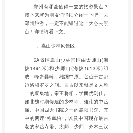
郑州有哪些值得一去的旅游景点？
接下来就为朋友们详细介绍一下吧！去
郑州旅游，一定不能错过这十大必去景
点！详情请看下文。
1、嵩山少林风景区
5A景区嵩山少林景区由太师山(海
拔1494米)和少师山(海拔1512米)组
成，峰峦叠嶂，雄踞中原。它位于古都
边洛和罗罗之间。自古以来就是文人雅
士的聚集地，帝王将相，学而优则仕。
如北魏时期修建的少林寺、雄伟的中岳
庙、中国四大书院之一的嵩阳书院、其
中的两座“将军柏”，以及中国现存最古
老的宋岳寺塔、太师、少师、齐木三汉