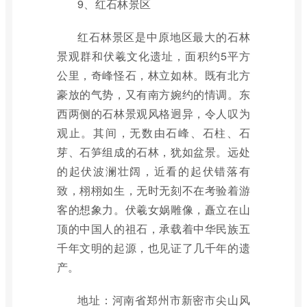
9、红石林景区
红石林景区是中原地区最大的石林
景观群和伏羲文化遗址，面积约5平方
公里，奇峰怪石，林立如林。既有北方
豪放的气势，又有南方婉约的情调。东
西两侧的石林景观风格迥异，令人叹为
观止。其间，无数由石峰、石柱、石
芽、石笋组成的石林，犹如盆景。远处
的起伏波澜壮阔，近看的起伏错落有
致，栩栩如生，无时无刻不在考验着游
客的想象力。伏羲女娲雕像，矗立在山
顶的中国人的祖石，承载着中华民族五
千年文明的起源，也见证了几千年的遗
产。
地址：河南省郑州市新密市尖山风