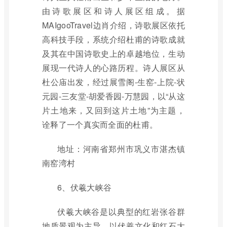
由诗歌展区和诗人展区组成。据
MAIgooTravel边肖介绍，诗歌展区依托
高科技手段，系统介绍杜甫的诗歌成就
及其在中国诗歌史上的卓越地位，生动
展现一代诗人的心路历程。诗人展区从
杜公庙出发，经过展雪阁-生窑-上院-状
元园-三友堂-胡爱香园-万慧园，以“从这
片土地来，又回到这片土地”为主题，
诠释了一个真实而全面的杜甫。
地址：河南省郑州市巩义市湛杰镇
南窑湾村
6、伏羲大峡谷
伏羲大峡谷是以典型的红岩张谷群
地质景观为主导，以伏羲文化和红石大