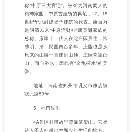
称“中原三大官宅”。被誉为河南商人的
精神家园，中原古建筑的典范，17、18
世纪华北封建堡垒建筑的代表。康百万
是明清以来“中原活财神”康英魁家族的
总称。康家十二代人在此庄园居住，跨
越明、清、民国四百多年。庄园也是从
原来的山腰一直建到山顶。庄园背靠邙
山，面向洛水，因此有“金龟探水”的美
誉。
地址：河南省郑州市巩义市康店镇
状元路59号
5、杜甫故里
4A景区杜甫故里背靠笔架山。它是
诗人圣人杜甫出生和少年生活的地方。