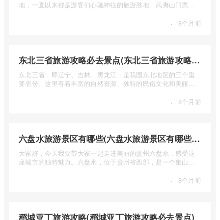
地，一直以来都是游客们心驰神往的旅游胜地。武夷山门票多
少钱呢？本 ...
·
8个月前
东北三省旅游攻略必去景点(东北三省旅游攻略必去景点视频介绍)
东北三省，即辽宁、吉林、黑龙江，是我国东北地区的三个重
要省份。这里有着丰富的自然资源、独特的民俗文化和美丽的
自然风光 ...
·
8个月前
六盘水旅游景区有哪些(六盘水旅游景区有哪些景点值得去)
大家好，今天我要带大家一起走进美丽的贵州六盘水，感受这
座城市的独特魅力。六盘水，位于贵州省西部，是一个集山水
风光、民 ...
·
8个月前
稻城亚丁旅游攻略(稻城亚丁旅游攻略必去景点)