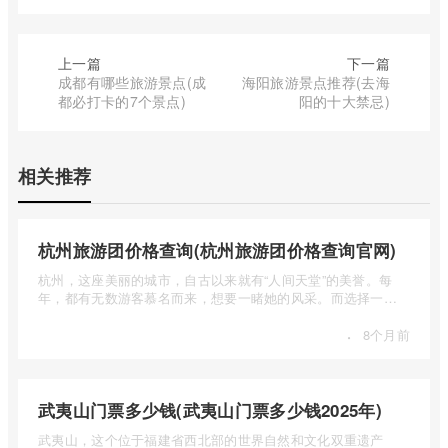
上一篇
下一篇
成都有哪些旅游景点(成
海阳旅游景点推荐(去海
都必打卡的7个景点)
阳的十大禁忌)
相关推荐
杭州旅游团价格查询(杭州旅游团价格查询官网)
杭州，这座美丽的城市，自古以来就有“人间天堂”的美誉。每
年，都有无数游客慕名而来，想要一睹她的风采。而选择一个
合适的旅 ...
·
8个月前
武夷山门票多少钱(武夷山门票多少钱2025年)
武夷山，这个位于福建省西北部的世界自然和文化双重遗产