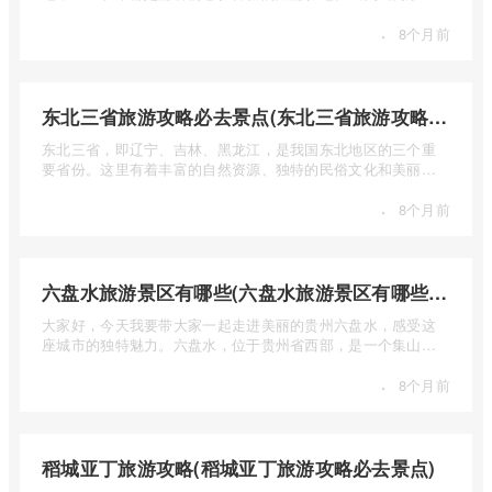
少钱呢？本 ...
·
8个月前
东北三省旅游攻略必去景点(东北三省旅游攻略必去景点视频介绍)
东北三省，即辽宁、吉林、黑龙江，是我国东北地区的三个重
要省份。这里有着丰富的自然资源、独特的民俗文化和美丽的
自然风光 ...
·
8个月前
六盘水旅游景区有哪些(六盘水旅游景区有哪些景点值得去)
大家好，今天我要带大家一起走进美丽的贵州六盘水，感受这
座城市的独特魅力。六盘水，位于贵州省西部，是一个集山水
风光、民 ...
·
8个月前
稻城亚丁旅游攻略(稻城亚丁旅游攻略必去景点)