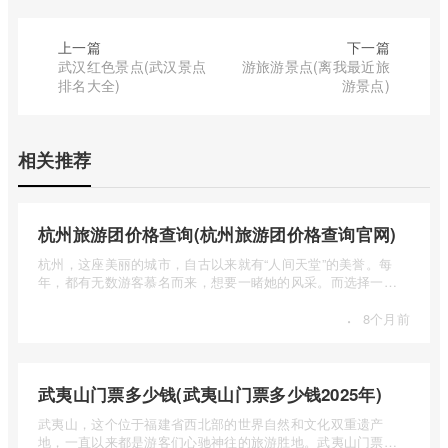
上一篇
下一篇
武汉红色景点(武汉景点
游旅游景点(离我最近旅
排名大全)
游景点)
相关推荐
杭州旅游团价格查询(杭州旅游团价格查询官网)
杭州，这座美丽的城市，自古以来就有“人间天堂”的美誉。每
年，都有无数游客慕名而来，想要一睹她的风采。而选择一个
合适的旅 ...
·
8个月前
武夷山门票多少钱(武夷山门票多少钱2025年)
武夷山，这个位于福建省西北部的世界自然和文化双重遗产
地，一直以来都是游客们心驰神往的旅游胜地。武夷山门票多