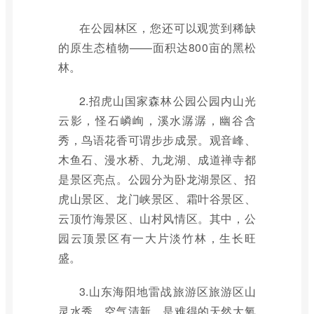
在公园林区，您还可以观赏到稀缺
的原生态植物——面积达800亩的黑松
林。
2.招虎山国家森林公园公园内山光
云影，怪石嶙峋，溪水潺潺，幽谷含
秀，鸟语花香可谓步步成景。观音峰、
木鱼石、漫水桥、九龙湖、成道禅寺都
是景区亮点。公园分为卧龙湖景区、招
虎山景区、龙门峡景区、霜叶谷景区、
云顶竹海景区、山村风情区。其中，公
园云顶景区有一大片淡竹林，生长旺
盛。
3.山东海阳地雷战旅游区旅游区山
灵水秀，空气清新，是难得的天然大氧