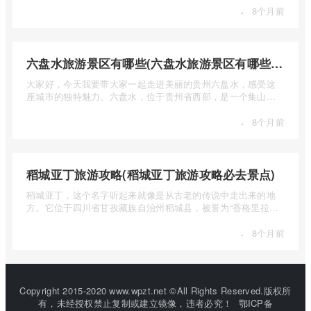
·
8个月前
六盘水旅游景区有哪些(六盘水旅游景区有哪些景点值得去)
大家好，今天我要带大家一起走进美丽的贵州六盘水，感受这
座城市的独特魅力。六盘水，位于贵州省西部，是一个集山水
风光、民 ...
·
8个月前
稻城亚丁旅游攻略(稻城亚丁旅游攻略必去景点)
稻城亚丁，这个名字听起来就像是从古老的传说中走出来的地
方。它位于四川省甘孜藏族自治州稻城县，被誉为“香格里拉的
圣地”， ...
·
8个月前
Copyright 2015-2020 www.wpzt.net ©All Rights Reserved.版权所
有，未经授权禁止复制或建立镜像，违者必究！
鄂ICP备