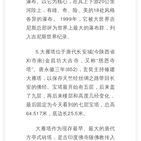
瀑布。以它为核心，在其上下游20公里
河段上，有雄、奇、险、美的18处风格
各异的瀑布。 1999年，它被大世界吉
尼斯总部评为世界上最大的瀑布群，列
入吉尼斯世界纪录。
5.大雁塔位于唐代长安城(今陕西省
Xi市南)金昌坊大吉寺，又称“慈恩寺
塔”。唐永徽三年(652)，玄奘主持修建
大雁塔，以保存天竺经丝绸之路带回长
安的佛经。宝塔最开始有五层，后来盖
了九层，再后来楼层和高度几经变化，
最后固定为今天看到的七层宝塔，总高
64.517米，底边长25.5米。
大雁塔作为现存最早、最大的唐代
方亭式砖塔，是古印度佛寺随佛教传入