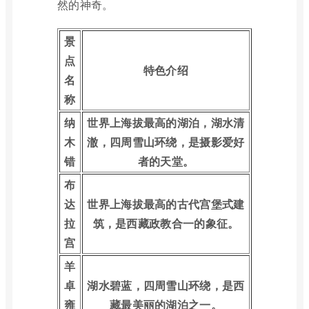
然的神奇。
景
点
特色介绍
名
称
纳
世界上海拔最高的湖泊，湖水清
木
澈，四周雪山环绕，是摄影爱好
错
者的天堂。
布
达
世界上海拔最高的古代宫堡式建
拉
筑，是西藏政教合一的象征。
宫
羊
卓
湖水碧蓝，四周雪山环绕，是西
雍
藏最美丽的湖泊之一。