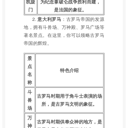
凯旋
为纪念拿破仑战争胜利而建，
门
是法国的象征。
2.
意大利罗马
：古罗马帝国的发源
地，拥有斗兽场、万神殿、罗马广场等
著名景点。在这里，你可以领略古罗马
帝国的辉煌。
景
点
特色介绍
名
称
斗
古罗马时期用于角斗士表演的场
兽
所，是古罗马文明的象征。
场
万
古罗马时期供奉众神的地方，是
神