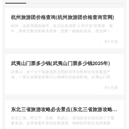
杭州旅游团价格查询(杭州旅游团价格查询官网)
杭州，这座美丽的城市，自古以来就有“人间天堂”的美誉。每
年，都有无数游客慕名而来，想要一睹她的风采。而选择一个
合适的旅 ...
·
8个月前
武夷山门票多少钱(武夷山门票多少钱2025年)
武夷山，这个位于福建省西北部的世界自然和文化双重遗产
地，一直以来都是游客们心驰神往的旅游胜地。武夷山门票多
少钱呢？本 ...
·
8个月前
东北三省旅游攻略必去景点(东北三省旅游攻略必去景点视频介绍)
东北三省，即辽宁、吉林、黑龙江，是我国东北地区的三个重
要省份。这里有着丰富的自然资源、独特的民俗文化和美丽的
自然风光 ...