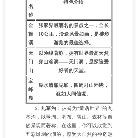
特色介绍
名
称
金
张家界最著名的景点之一，全长
鞭
10公里，沿途风景如画，是徒步
溪
游览的最佳选择。
天
以险峻著称，拥有世界最高天然
门
穿山溶洞——天门洞，是探险爱
山
好者的天堂。
宝
湖水清澈见底，四周群山环绕，
峰
犹如人间仙境。
湖
2.
九寨沟
：被誉为“童话世界”的九
寨沟，以翠湖、瀑布、雪山、森林等自
然景观而著称。在这里，你可以欣赏到
五彩斑斓的湖泊，感受大自然的神奇魅