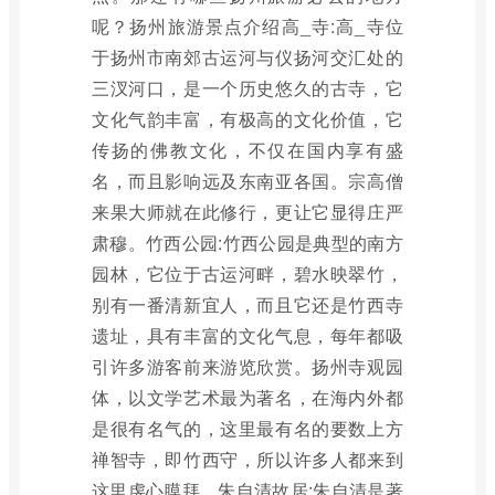
呢？扬州旅游景点介绍高_寺:高_寺位
于扬州市南郊古运河与仪扬河交汇处的
三汊河口，是一个历史悠久的古寺，它
文化气韵丰富，有极高的文化价值，它
传扬的佛教文化，不仅在国内享有盛
名，而且影响远及东南亚各国。宗高僧
来果大师就在此修行，更让它显得庄严
肃穆。竹西公园:竹西公园是典型的南方
园林，它位于古运河畔，碧水映翠竹，
别有一番清新宜人，而且它还是竹西寺
遗址，具有丰富的文化气息，每年都吸
引许多游客前来游览欣赏。扬州寺观园
体，以文学艺术最为著名，在海内外都
是很有名气的，这里最有名的要数上方
禅智寺，即竹西守，所以许多人都来到
这里虔心膜拜。朱自清故居:朱自清是著