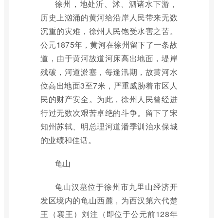
徐州，地处沂、沭、泗诸水下游，
历史上汹涌的黄河给沿岸人民带来无数
沉重的灾难，徐州人民饱受水害之苦。
公元1875年，黄河在徐州留下了一条故
道，由于黄河故道河床高出地面，堤岸
残破，河道淤塞，每逢汛期，故黄河水
位高出地面3至7米，严重威胁着市区人
民的财产安全。为此，徐州人民曾经进
行过无数次艰苦卓绝的斗争。留下了宋
知州苏轼、明总理河道潘季训治水保城
的业绩和佳话。
龟山
龟山汉墓位于徐州市九里山经济开
发区境内的龟山西麓，为西汉第六代楚
王（襄王）刘注（即位于公元前128年