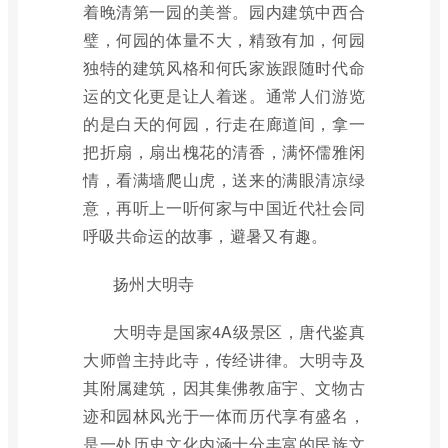
着晚清第一园的美誉。园内建筑中西合
璧，何园的体量不大，精致有加，何园
独特的建筑风格和何氏家族跟随时代命
运的文化更是让人着迷。通常人们游览
的是白天的何园，行走在廊道间，拿一
把折扇，扇出槐花的清香，满怀儒雅闲
情，看满墙爬山虎，送来的满眼清凉绿
意，再听上一听何家与中国近代社会同
呼吸共命运的故事，避暑又有趣。
扬州大明寺
大明寺是国家4A级景区，唐代鉴真
大师曾主持此寺，传经讲律。大明寺及
其附属建筑，因其集佛教庙宇、文物古
迹和园林风光于一体而历代享有盛名，
是一处历史文化内涵十分丰富的民族文