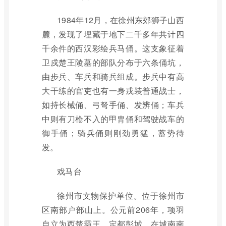
1984年12月，在徐州东郊狮子山西
麓，发现了埋藏于地下二千多年共计四
千余件的西汉彩绘兵马俑。这支象征着
卫戍楚王陵墓的部队分布于六条俑坑，
由步兵、车兵和骑兵组成。步兵中有高
大干练的官吏也有一身戎装普通战士，
如持长械俑、弓弩手俑、发辨俑；车兵
中则有刀枪不入的甲胄俑和驾驶战车的
御手俑；骑兵俑则刚劲勇猛，蓄势待
发。
戏马台
徐州市文物保护单位。位于徐州市
区南部户部山上。公元前206年，项羽
自立为西楚霸王，定都彭城，在城南南