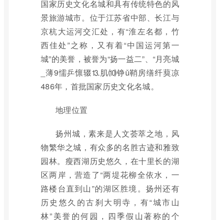
国家历史文化名城和具有传统特色的风
景旅游城市。位于江苏省中部、长江与
京杭大运河交汇处，有“淮左名都，竹
西佳处”之称，又有着“中国运河第一
城”的美誉，被誉为“扬一益二”、“月亮城
_薄9懦乒懔辍⒔肌⑽铮ǔ鞘房缮纤葜凉
486年，首批国家历史文化名城。
地理位置
扬州城，素来是人文荟萃之地，风
物繁华之城，有众多的名胜古迹和雅致
园林。瘦西湖历史悠久，在十里长的湖
区两岸，营造了“两堤花柳全依水，一
路楼台直到山”的湖区胜境。扬州还有
历史悠久的古刹大明寺，有“城市山
林”美誉的何园，四季假山著称的个