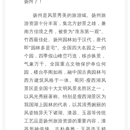
扬州了！
扬州是风景秀美的旅游城。扬州旅
游资源十分丰富，集北方妙景之雄，兼
南方佳境之秀，被誉为"淮东第一观"、
竹西最佳处。扬州园林始于汉代，唐代
即"园林多是宅"。全国四大名园之一的
个园，四季假山峰峦巧迭，移步换景，
气象万千。全国重点文物保护单位何
园，楼台亭阁如画，融中国古典园林与
西方建筑风格于一体。蜀冈-瘦西湖风
景区是全国十大文明风景名胜区之一，
以风光秀丽著称。特别是瘦西湖景区为
我国湖上园林的代表，以其清秀婉丽的
风姿独异天下诸湖。漆器、玉器等传统
工艺品是扬州旅游资源的重要内容，漆
器形神俱臻、古朴典雅；玉器选玉精