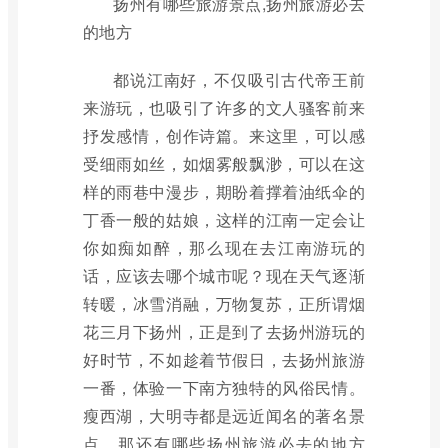
扬州有哪些旅游景点,扬州旅游必去
的地方
都说江南好，不仅吸引古代帝王前
来游玩，也吸引了许多的文人骚客前来
抒发感情，创作诗篇。来这里，可以感
受细雨如丝，如烟雾般飘渺，可以在这
样的雨巷中漫步，期盼着撑着油纸伞的
丁香一般的姑娘，这样的江南一定会让
你如痴如醉，那么现在去江南游玩的
话，应该去哪个城市呢？现在天气逐渐
转暖，冰雪消融，万物复苏，正所谓烟
花三月下扬州，正是到了去扬州游玩的
好时节，不如趁着节假日，去扬州旅游
一番，体验一下南方独特的风俗民情。
瘦西湖，大明寺都是远近闻名的著名景
点。那还有哪些扬州旅游必去的地方