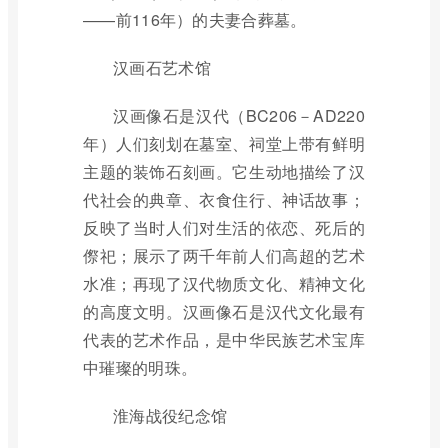
——前116年）的夫妻合葬墓。
汉画石艺术馆
汉画像石是汉代（BC206－AD220
年）人们刻划在墓室、祠堂上带有鲜明
主题的装饰石刻画。它生动地描绘了汉
代社会的典章、衣食住行、神话故事；
反映了当时人们对生活的依恋、死后的
傺祀；展示了两千年前人们高超的艺术
水准；再现了汉代物质文化、精神文化
的高度文明。汉画像石是汉代文化最有
代表的艺术作品，是中华民族艺术宝库
中璀璨的明珠。
淮海战役纪念馆