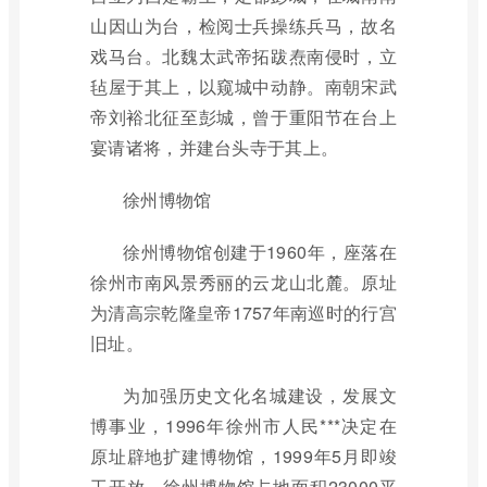
山因山为台，检阅士兵操练兵马，故名
戏马台。北魏太武帝拓跋焘南侵时，立
毡屋于其上，以窥城中动静。南朝宋武
帝刘裕北征至彭城，曾于重阳节在台上
宴请诸将，并建台头寺于其上。
徐州博物馆
徐州博物馆创建于1960年，座落在
徐州市南风景秀丽的云龙山北麓。原址
为清高宗乾隆皇帝1757年南巡时的行宫
旧址。
为加强历史文化名城建设，发展文
博事业，1996年徐州市人民***决定在
原址辟地扩建博物馆，1999年5月即竣
工开放。徐州博物馆占地面积23000平