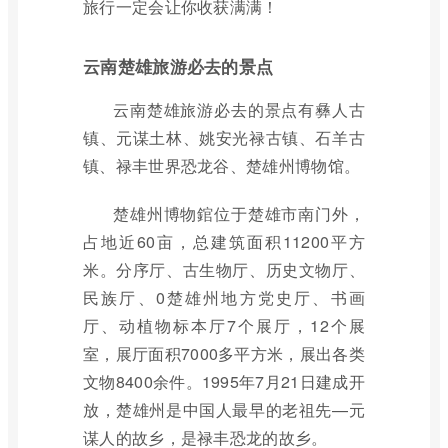
旅行一定会让你收获满满！
云南楚雄旅游必去的景点
云南楚雄旅游必去的景点有彝人古
镇、元谋土林、姚安光禄古镇、石羊古
镇、禄丰世界恐龙谷、楚雄州博物馆。
楚雄州博物錧位于楚雄市南门外，
占地近60亩，总建筑面积11200平方
米。分序厅、古生物厅、历史文物厅、
民族厅、0楚雄州地方党史厅、书画
厅、动植物标本厅7个展厅，12个展
室，展厅面积7000多平方米，展出各类
文物8400余件。1995年7月21日建成开
放，楚雄州是中国人最早的老祖先—元
谋人的故乡，是禄丰恐龙的故乡。