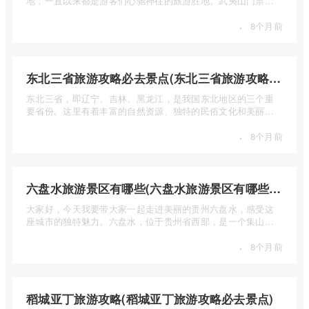
地，一直以来都是游客们心驰神往的旅游胜地。武夷山门票多
少钱呢？本 ...
·
8个月前
东北三省旅游攻略必去景点(东北三省旅游攻略必去景点视频介绍)
东北三省，即辽宁、吉林、黑龙江，是我国东北地区的三个重
要省份。这里有着丰富的自然资源、独特的民俗文化和美丽的
自然风光 ...
·
8个月前
六盘水旅游景区有哪些(六盘水旅游景区有哪些景点值得去)
大家好，今天我要带大家一起走进美丽的贵州六盘水，感受这
座城市的独特魅力。六盘水，位于贵州省西部，是一个集山水
风光、民 ...
·
8个月前
稻城亚丁旅游攻略(稻城亚丁旅游攻略必去景点)