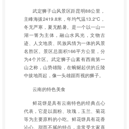
武定狮子山风景区距昆明88公里，
主峰海拔2419.8米，年均气温13.2°C，
冬无严寒，夏无酷暑。是一个以一山一
湖一箐为主体，融山水风光，文物古
迹、人文地质、民族风情为一体的风景
名胜区。景区总面积166平方公里，分
为4个片区。武定狮子山素有西南第一
山之称，山势雄险，在蜿蜒起伏的丘陵
中拔地而起，像一头雄踞而视的狮子。
云南的特色美食
鲜花饼是具有云南特色的经典点心
代表，它是以面粉、玫瑰，玉兰、菊花
等为主要原料的小吃。鲜花饼具有花香
沁心、甜而不腻的特点，非常受大家喜