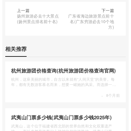
上一篇
下一篇
扬州旅游必去十大景点
广东省海边旅游景点前十
(扬州景点排名前十名)
名(广东穷游必去10个地
方)
相关推荐
杭州旅游团价格查询(杭州旅游团价格查询官网)
杭州，这座美丽的城市，自古以来就有“人间天堂”的美誉。每
年，都有无数游客慕名而来，想要一睹她的风采。而选择一个
合适的旅 ...
·
8个月前
武夷山门票多少钱(武夷山门票多少钱2025年)
武夷山，这个位于福建省西北部的世界自然和文化双重遗产