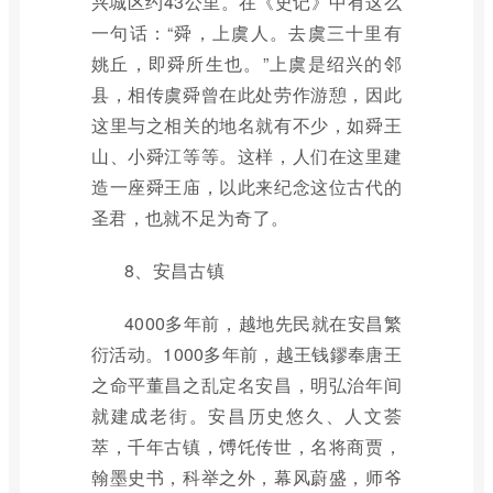
兴城区约43公里。在《史记》中有这么
一句话：“舜，上虞人。去虞三十里有
姚丘，即舜所生也。”上虞是绍兴的邻
县，相传虞舜曾在此处劳作游憩，因此
这里与之相关的地名就有不少，如舜王
山、小舜江等等。这样，人们在这里建
造一座舜王庙，以此来纪念这位古代的
圣君，也就不足为奇了。
8、安昌古镇
4000多年前，越地先民就在安昌繁
衍活动。1000多年前，越王钱鏐奉唐王
之命平董昌之乱定名安昌，明弘治年间
就建成老街。安昌历史悠久、人文荟
萃，千年古镇，馎饦传世，名将商贾，
翰墨史书，科举之外，幕风蔚盛，师爷