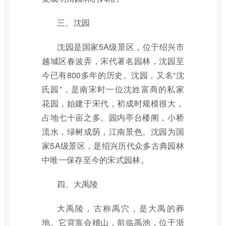
三、沈园
沈园是国家5A级景区，位于绍兴市
越城区春波弄，宋代著名园林，沈园至
今已有800多年的历史。沈园，又名“沈
氏园”，是南宋时一位沈姓富商的私家
花园，始建于宋代，初成时规模很大，
占地七十亩之多。园内亭台楼阁，小桥
流水，绿树成荫，江南景色。沈园为国
家5A级景区，是绍兴历代众多古典园林
中唯一保存至今的宋式园林。
四、大禹陵
大禹陵，古称禹穴，是大禹的葬
地。它背靠会稽山，前临禹池，位于浙