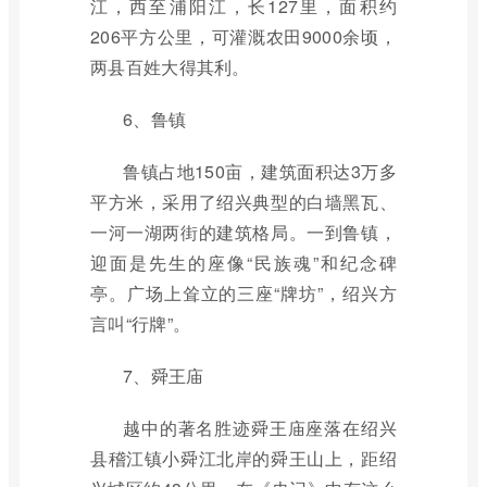
江，西至浦阳江，长127里，面积约
206平方公里，可灌溉农田9000余顷，
两县百姓大得其利。
6、鲁镇
鲁镇占地150亩，建筑面积达3万多
平方米，采用了绍兴典型的白墙黑瓦、
一河一湖两街的建筑格局。一到鲁镇，
迎面是先生的座像“民族魂”和纪念碑
亭。广场上耸立的三座“牌坊”，绍兴方
言叫“行牌”。
7、舜王庙
越中的著名胜迹舜王庙座落在绍兴
县稽江镇小舜江北岸的舜王山上，距绍