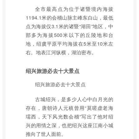
全市最高点为位于诸暨境内海拔
1194.1米的会稽山脉主峰东白山，最低
点为海拔仅3.1米的诸暨“湖田”地区，中
部多为海拔500米以下的丘陵地和台
地，绍虞平原平均海拔在5米至10米左
右。地表江河纵横，湖泊密布。
绍兴旅游必去十大景点
绍兴旅游必去十大景点
古城绍兴，是多少人心中白月光的
存在，唐朝诗人元稹曾用“莫嗟虚老海
壖西，天下风光数会稽”写出了他对绍
兴的用情之深，也把绍兴这座江南小城
推向了世人面前。