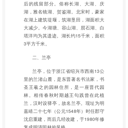
后的残留部分。俗称长湖、大湖、庆
湖，雅名镜湖、贺鉴湖。北宋时，豪家
在湖上建筑堤堰，筑湖垦田，湖面积大
大减少。今湖塘、容山湖、屃石湖、白
塔洋均为其遗迹。湖长约15千米，面积
3平方千米。
二、兰亭
兰亭，位于浙江省绍兴市西南13公
里的兰渚山麓，是东晋著名书法家，书
圣王羲之的园林住所，是一座晋代园
林。相传春秋时期越王勾践曾在此植
兰，汉时设驿亭，故名兰亭。现址为明
嘉靖二十七年（公元1548年）时任郡守
沈启重建，而后几经改建，于1980年修
复成明清园林的风格。