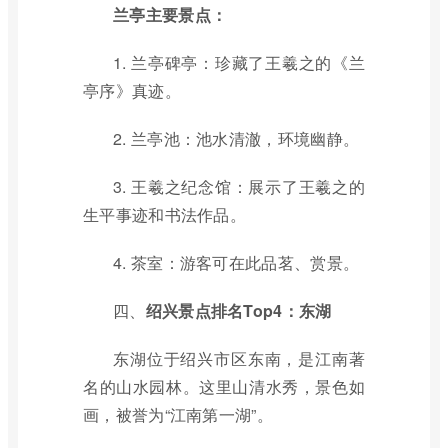
兰亭主要景点：
1. 兰亭碑亭：珍藏了王羲之的《兰
亭序》真迹。
2. 兰亭池：池水清澈，环境幽静。
3. 王羲之纪念馆：展示了王羲之的
生平事迹和书法作品。
4. 茶室：游客可在此品茗、赏景。
四、
绍兴景点排名Top4：东湖
东湖位于绍兴市区东南，是江南著
名的山水园林。这里山清水秀，景色如
画，被誉为“江南第一湖”。