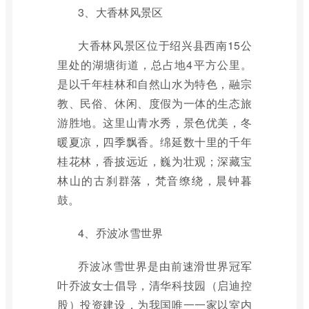
3、大香林风景区
大香林风景区位于绍兴县西南15公
里处的湖塘街道，总占地4平方公里。
是以千年桂林和自然山水为特色，融宗
教、民俗、休闲、度假为一体的生态旅
游胜地。这里山青水秀，景色优美，冬
暖夏凉，四季飘香。绵延数十里的千年
桂花林，香披远近，巍为壮观；深藏宝
林山的古刹群落，梵音缭绕，晨钟暮
鼓。
4、乔波冰雪世界
乔波冰雪世界是由前速滑世界冠军
叶乔波女士倡导，清华科技园（启迪控
股）投资建设，为我国唯一一家以室内