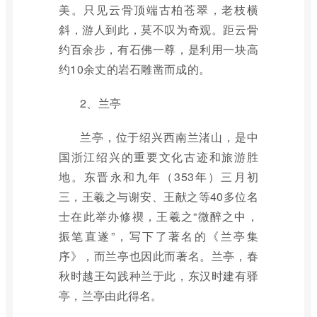
美。只见云骨顶端古柏苍翠，老枝横
斜，游人到此，莫不叹为奇观。距云骨
约百余步，有石佛一尊，是利用一块高
约10余丈的岩石雕凿而成的。
2、兰亭
兰亭，位于绍兴西南兰渚山，是中
国浙江绍兴的重要文化古迹和旅游胜
地。东晋永和九年（353年）三月初
三，王羲之与谢安、王献之等40多位名
士在此举办修禊，王羲之“微醉之中，
振笔直遂”，写下了著名的《兰亭集
序》，而兰亭也因此而著名。兰亭，春
秋时越王勾践种兰于此，东汉时建有驿
亭，兰亭由此得名。