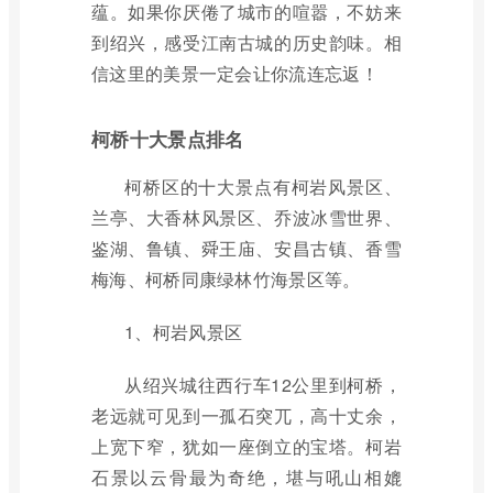
蕴。如果你厌倦了城市的喧嚣，不妨来
到绍兴，感受江南古城的历史韵味。相
信这里的美景一定会让你流连忘返！
柯桥十大景点排名
柯桥区的十大景点有柯岩风景区、
兰亭、大香林风景区、乔波冰雪世界、
鉴湖、鲁镇、舜王庙、安昌古镇、香雪
梅海、柯桥同康绿林竹海景区等。
1、柯岩风景区
从绍兴城往西行车12公里到柯桥，
老远就可见到一孤石突兀，高十丈余，
上宽下窄，犹如一座倒立的宝塔。柯岩
石景以云骨最为奇绝，堪与吼山相媲