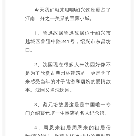
今天我们就来聊聊绍兴这座霸占了
江南二分之一美景的宝藏小城。
1、鲁迅故居鲁迅故居位于绍兴市
越城区鲁迅中路241号，绍兴市东昌坊
口。
2、沈园现在很多人来沈园好像不
是为了欣赏古典园林建筑的，更是为了
来感受当年的才子陆游和唐婉的爱情故
事。沈园又名沈氏园。
3、蔡元培故居这是是中国唯一专
门介绍蔡元培一生事迹的名人纪念馆。
4、周恩来祖居周恩来的祖居俗
称“百岁堂”，坐落在绍兴城内的劳动路