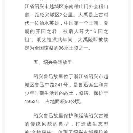
江省绍兴市越城区东南稽山门外会稽山
麓，距绍兴城区3公里。大禹是上古时
代一位治水英雄，中国第一个王朝，夏
朝的开国之君，被后人尊为“立国之
祖”。明太祖洪武年间，大禹陵即被钦
定为全国该祭的36座王陵之一。
五、绍兴鲁迅故里
绍兴鲁迅故里位于浙江省绍兴市越
城区鲁迅中路241号，是鲁迅诞生和青
少年时期生活过的故土，修缮、保护于
1953年，占地面积50公顷。
绍兴鲁迅故里保护和延续绍兴古城
的传统风貌的典型，打造成生态型
的“文物森林”，体现了绍兴古城保护的