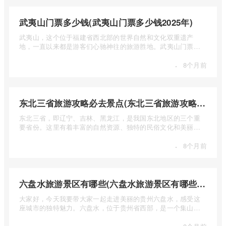
武夷山门票多少钱(武夷山门票多少钱2025年)
武夷山，这个位于福建省西北部的世界自然和文化双重遗产
地，一直以来都是游客们心驰神往的旅游胜地。武夷山门票多
少钱呢？本 ...
·
8个月前
东北三省旅游攻略必去景点(东北三省旅游攻略必去景点视频介绍)
东北三省，即辽宁、吉林、黑龙江，是我国东北地区的三个重
要省份。这里有着丰富的自然资源、独特的民俗文化和美丽的
自然风光 ...
·
8个月前
六盘水旅游景区有哪些(六盘水旅游景区有哪些景点值得去)
大家好，今天我要带大家一起走进美丽的贵州六盘水，感受这
座城市的独特魅力。六盘水，位于贵州省西部，是一个集山水
风光、民 ...