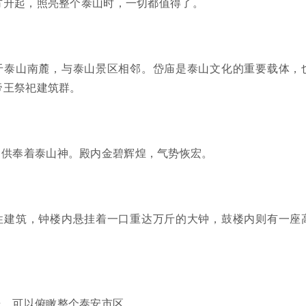
方升起，照亮整个泰山时，一切都值得了。
于泰山南麓，与泰山景区相邻。岱庙是泰山文化的重要载体，
帝王祭祀建筑群。
，供奉着泰山神。殿内金碧辉煌，气势恢宏。
性建筑，钟楼内悬挂着一口重达万斤的大钟，鼓楼内则有一座
处，可以俯瞰整个泰安市区。