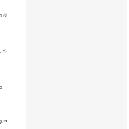
点需
，你
色，
要早