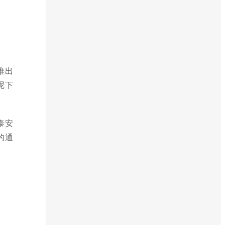
推出
呢下
泰安
的通