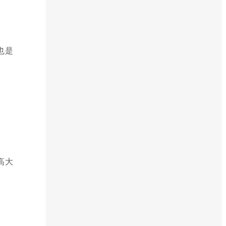
也是
高大